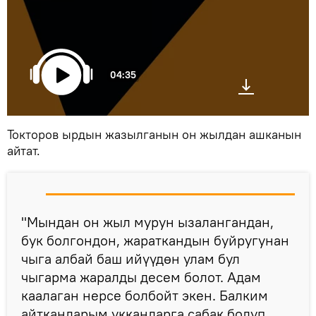
04:35
Токторов ырдын жазылганын он жылдан ашканын
айтат.
"Мындан он жыл мурун ызалангандан,
бук болгондон, жараткандын буйругунан
чыга албай баш ийүүдөн улам бул
чыгарма жаралды десем болот. Адам
каалаган нерсе болбойт экен. Балким
айткандарым уккандарга сабак болуп