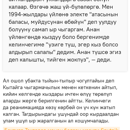
калаар. Өзгөчө жаш үй-бүлөлөргө. Мен
1994-жылдары үйлөнө электе "атасынын
баласы, муйдусунан өбөйүн" деп уулдуу
болууну самап ыр чыгаргам. Анан
үйлөнгөндө кыздуу боло бергенимде
келинчегиме "узиге түш, эгер кыз болсо
алдырып салалы" дедим. Анан түшсө эгиз
деп калышты, тийген жокпуз", — деди.
Ал ошол убакта тыйын-тыпыр чогултайын деп
Кытайга чыгармачылык менен кеткенин айтып,
кийин келгенде кыздары ичтен өлүү төрөлүп
аларды жерге берилгенин айтты. Келинчеги
да реанимацияда көзү көрбөй он үч күн жатып
калган. Тагдырындагы ушундай оор кырдаалдан
улам ушул ыр жаралганын ал кошумчалады.