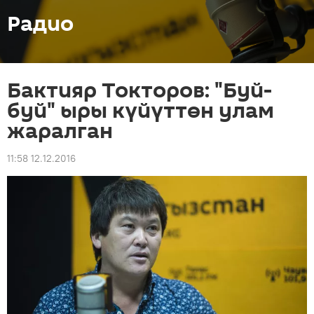
Радио
Бактияр Токторов: "Буй-
буй" ыры күйүттөн улам
жаралган
11:58 12.12.2016