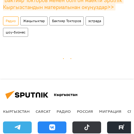
Бактияр Токторов менен болгон маекти Sputnik 
Кыргызстандын материалынан окуңуздар>>
Радио
Жаңылыктар
Бактияр Токторов
эстрада
шоу-бизнес
Кыргызстан
КЫРГЫЗСТАН
САЯСАТ
РАДИО
РОССИЯ
МИГРАЦИЯ
СП