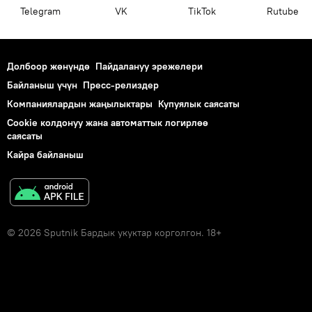
Telegram
VK
ТikТоk
Rutube
Долбоор жөнүндө
Пайдалануу эрежелери
Байланыш үчүн
Пресс-релиздер
Компаниялардын жаңылыктары
Купуялык саясаты
Cookie колдонуу жана автоматтык логирлөө
саясаты
Кайра байланыш
© 2026 Sputnik Бардык укуктар корголгон. 18+