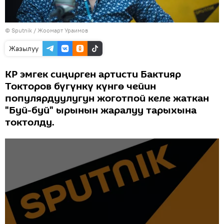
©
Sputnik
/ Жоомарт Ураимов
Жазылуу
КР эмгек сиңирген артисти Бактияр
Токторов бүгүнкү күнгө чейин
популярдуулугун жоготпой келе жаткан
"Буй-буй" ырынын жаралуу тарыхына
токтолду.