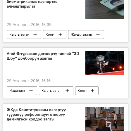
биометрикалык паспортко
ардагерлер
күрөш
алмаштырылат
Ардагерлер арасындагы эркин күрөш боюнча дүйнө чемпионаты
29 Аяк оона 2016, 16:39
Кыргызстан
Коом
Жаңылыктар
Тайырбек Сарпашев
паспорт
каттоо
ID-карт
Атай Өмүрзаков демөөрчү таппай "3D
Шоу" долбоорун жапты
29 Аяк оона 2016, 16:16
Маданият
Кыргызстан
Коом
Жаңылыктар
Атай Өмүрзаков
бий
шоу
каражат
ЖКда Конституцияны өзгөртүү
тууралуу референдум өткөрүү
демилгеси колдоо тапты