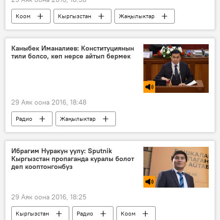
Коом
Кыргызстан
Жаңылыктар
Бишкек
камкордук
рейд
өспүрүм
Каныбек Иманалиев: Конституциянын
тили болсо, көп нерсе айтып бермек
29 Аяк оона 2016, 18:48
Радио
Жаңылыктар
Каныбек Иманалиев
Жогорку Кеңеш
конституция
Ибрагим Нуракун уулу: Sputnik
Кыргызстан пропаганда куралы болот
деп кооптонгонбуз
29 Аяк оона 2016, 18:25
Кыргызстан
Радио
Коом