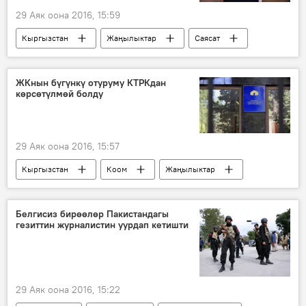
29 Аяк оона 2016, 15:59
Кыргызстан
Жаңылыктар
Саясат
референдум
конституция
мыйзам
ЖКнын бүгүнкү отуруму КТРКдан
көрсөтүлмөй болду
Референдум жолу менен Конституцияга өзгөртүүлөрдү киргизүү
29 Аяк оона 2016, 15:57
Кыргызстан
Коом
Жаңылыктар
Саясат
КТРК
мыйзам
талкуу
Белгисиз бирөөлөр Пакистандагы
гезиттин журналистин уурдап кетишти
29 Аяк оона 2016, 15:22