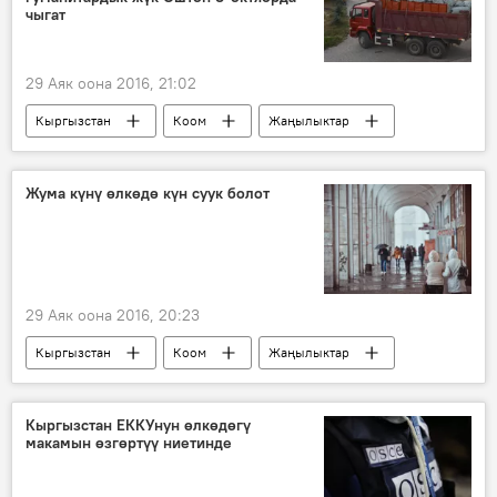
чыгат
29 Аяк оона 2016, 21:02
Кыргызстан
Коом
Жаңылыктар
Миграция
жардам
жүк
гуманитардык жардам
Жума күнү өлкөдө күн суук болот
Памирлик кыргыздар
29 Аяк оона 2016, 20:23
Кыргызстан
Коом
Жаңылыктар
күн
аба ырайы
жаан-чачын
Кыргызстан ЕККУнун өлкөдөгү
макамын өзгөртүү ниетинде