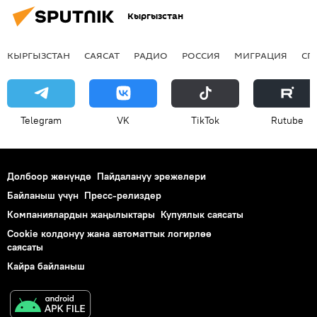
Кыргызстан
КЫРГЫЗСТАН
САЯСАТ
РАДИО
РОССИЯ
МИГРАЦИЯ
СП
Telegram
VK
ТikТоk
Rutube
Долбоор жөнүндө
Пайдалануу эрежелери
Байланыш үчүн
Пресс-релиздер
Компаниялардын жаңылыктары
Купуялык саясаты
Cookie колдонуу жана автоматтык логирлөө
саясаты
Кайра байланыш