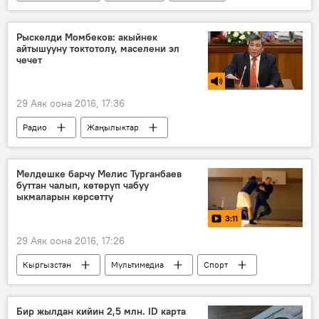
Ибрагим Нуракун уулу
Sputnik Кыргызстан
Рыскелди Момбеков: акыйнек
айтышууну токтотолу, маселени эл
чечет
29 Аяк оона 2016, 17:36
Радио
Жаңылыктар
Рыскелди Момбеков
эл
депутат
Мелдешке барчу Мелис Турганбаев
буттан чалып, көтөрүп чабуу
ыкмаларын көрсөттү
3:11
29 Аяк оона 2016, 17:26
Кыргызстан
Мультимедиа
Спорт
Видео
Жаңылыктар
Мелис Турганбаев
чемпионат
Бир жылдан кийин 2,5 млн. ID карта