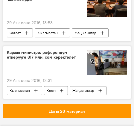
29 Аяк оона 2016, 13:53
Саясат
Кыргызстан
Жаңылыктар
Жогорку Кеңеш
конституция
депутат
талкуу
Каржы министри: референдум
өткөрүүгө 317 млн. сом керектелет
Референдум жолу менен Конституцияга өзгөртүүлөрдү киргизүү
29 Аяк оона 2016, 13:31
Кыргызстан
Коом
Жаңылыктар
Экономика
шайлоо
референдум
каражат
Дагы 20 материал
Референдум жолу менен Конституцияга өзгөртүүлөрдү киргизүү