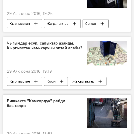
29 Аяк оона 2016, 19:26
Кыргызстан
Жаңылыктар
Саясат
Кадыржан Батыров
ЕККУ
Тышкы иштер министрлиги
Чыгымдар өсүп, салыктар азайды.
Кыргызстан кем-карчын эптей алабы?
ЕККУнун жыйынында сөз сүйлөгөн Кадыржан Батыровго КР нааразы болду
29 Аяк оона 2016, 19:19
Кыргызстан
Коом
Жаңылыктар
Экономика
Мамлекеттик салык кызматы
салык
импорт
Бишкекте "Камкордук" рейди
башталды
29 Аяк оона 2016, 18:58