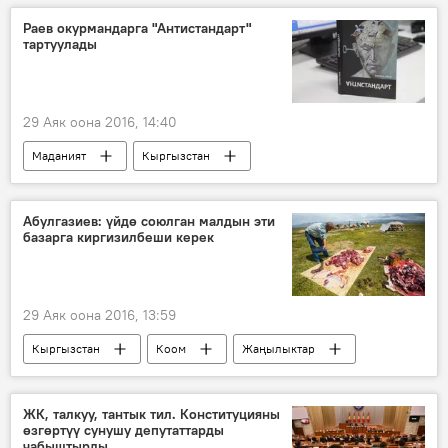
Жаңылыктар
Кайгуул милициясы
Раев окурмандарга "Антистандарт"
тартуулады
29 Аяк оона 2016, 14:40
Маданият
Кыргызстан
Жаңылыктар
Султан Раев
проза
поэзия
драма
жыйнак
Абулгазиев: үйдө союлган малдын эти
базарга киргизилбеши керек
29 Аяк оона 2016, 13:59
Кыргызстан
Коом
Жаңылыктар
эт
мал
Мухаммедкалый Абылгазиев
ЖК, талкуу, тантык тил. Конституцияны
өзгөртүү сунушу депутаттарды
чабыштырды