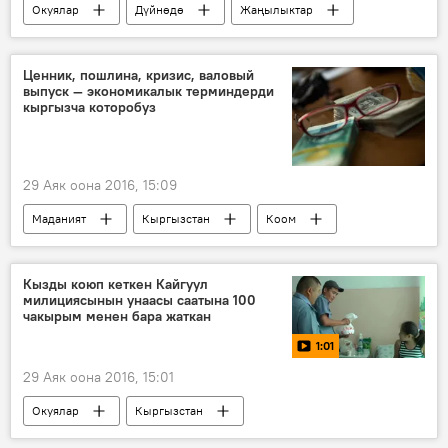
Окуялар
Дүйнөдө
Жаңылыктар
Пакистан
журналист
газета
адам уурдоо
Ценник, пошлина, кризис, валовый
выпуск — экономикалык терминдерди
кыргызча которобуз
29 Аяк оона 2016, 15:09
Маданият
Кыргызстан
Коом
Жаңылыктар
Тибиртке — кыргызча туура сүйлөйбүз
Кызды коюп кеткен Кайгуул
милициясынын унаасы саатына 100
котормо
тибиртке
Экономика
чакырым менен бара жаткан
1:01
29 Аяк оона 2016, 15:01
Окуялар
Кыргызстан
Мультимедиа
Видео