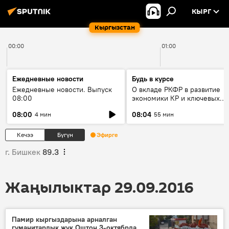
КЫРГ
Кыргызстан
00:00
01:00
Ежедневные новости
Будь в курсе
Ежедневные новости. Выпуск
О вкладе РКФР в развитие
08:00
экономики КР и ключевых
секторах до 2030 года
08:00
08:04
4 мин
55 мин
Кечээ
Бүгүн
Эфирге
г. Бишкек
89.3
Жаңылыктар 29.09.2016
Памир кыргыздарына арналган
гуманитардык жүк Оштон 3-октябрда