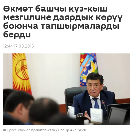
Өкмөт башчы күз-кыш
мезгилине даярдык көрүү
боюнча тапшырмаларды
берди
12:44 17.08.2016
©
Пресс-служба правительства / Сабыр Аильчиев