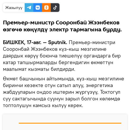
Жазылуу
Премьер-министр Сооронбай Жээнбеков
өзгөчө көңүлдү электр тармагына бурду.
БИШКЕК, 17-авг. — Sputnik.
Премьер-министри
Сооронбай Жээнбеков күз-кыш мезгилине
даярдык көрүү боюнча тиешелүү органдарга бир
катар тапшырмаларды бергендигин өкмөттүн
маалымат кызматы билдирди.
Өкмөт башчынын айтымында, күз-кыш мезгилине
биринчи кезекте отун сатып алуу, энергетика
жабдууларын оңдоо иштерин жүргүзүү, Токтогул
суу сактагычында суунун зарыл болгон көлөмдө
топтолушун камсыз кылуу керек.