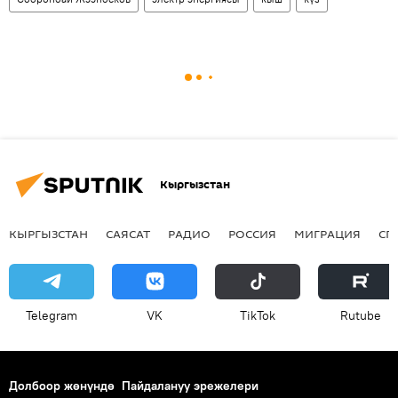
Кыргызстан
КЫРГЫЗСТАН
САЯСАТ
РАДИО
РОССИЯ
МИГРАЦИЯ
СП
Telegram
VK
ТikТоk
Rutube
Долбоор жөнүндө
Пайдалануу эрежелери