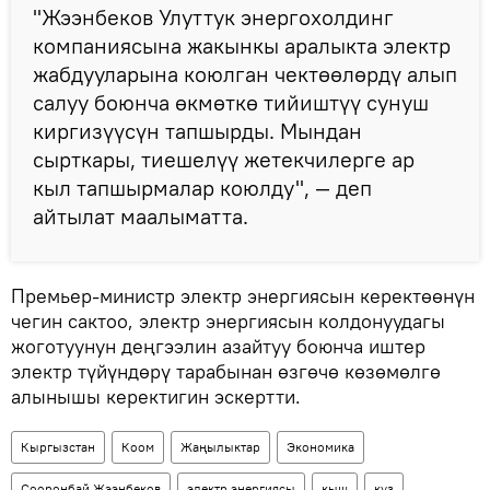
"Жээнбеков Улуттук энергохолдинг
компаниясына жакынкы аралыкта электр
жабдууларына коюлган чектөөлөрдү алып
салуу боюнча өкмөткө тийиштүү сунуш
киргизүүсүн тапшырды. Мындан
сырткары, тиешелүү жетекчилерге ар
кыл тапшырмалар коюлду", — деп
айтылат маалыматта.
Премьер-министр электр энергиясын керектөөнүн
чегин сактоо, электр энергиясын колдонуудагы
жоготуунун деңгээлин азайтуу боюнча иштер
электр түйүндөрү тарабынан өзгөчө көзөмөлгө
алынышы керектигин эскертти.
Кыргызстан
Коом
Жаңылыктар
Экономика
Сооронбай Жээнбеков
электр энергиясы
кыш
күз