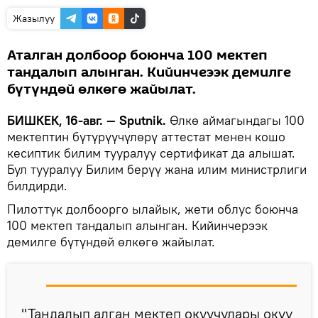
Жазылуу
Аталган долбоор боюнча 100 мектеп
тандалып алынган. Кийинчеээк демилге
бүтүндөй өлкөгө жайылат.
БИШКЕК, 16-авг. — Sputnik.
Өлкө аймагындагы 100
мектептин бүтүрүүчүлөрү аттестат менен кошо
кесиптик билим тууралуу сертификат да алышат.
Бул тууралуу Билим берүү жана илим министрлиги
билдирди.
Пилоттук долбоорго ылайык, жети облус боюнча
100 мектеп тандалып алынган. Кийинчерээк
демилге бүтүндөй өлкөгө жайылат.
"Тандалып алган мектеп окуучулары окуу