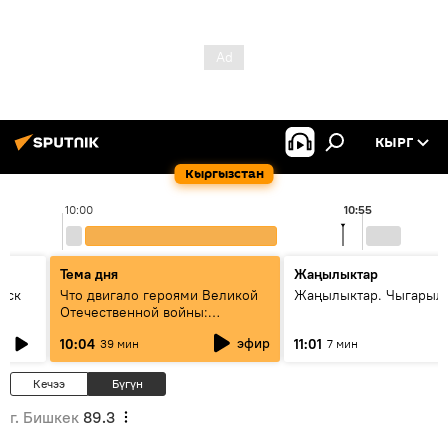
КЫРГ
Кыргызстан
10:00
10:55
Тема дня
Жаңылыктар
уск
Что двигало героями Великой
Жаңылыктар. Чыгарылы
Отечественной войны:
вспоминая Чолпонбая
эфир
10:04
11:01
39 мин
7 мин
Тулебердиева
Кечээ
Бүгүн
г. Бишкек
89.3