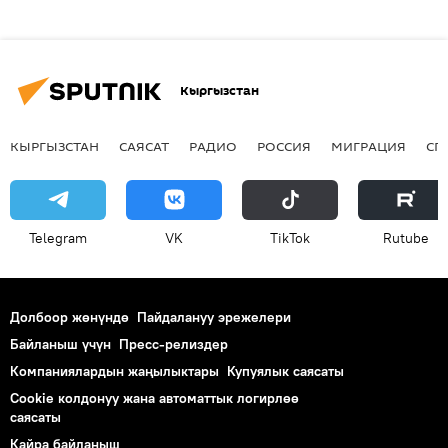
Кыргызстан
КЫРГЫЗСТАН
САЯСАТ
РАДИО
РОССИЯ
МИГРАЦИЯ
СП
Telegram
VK
ТikТоk
Rutube
Долбоор жөнүндө
Пайдалануу эрежелери
Байланыш үчүн
Пресс-релиздер
Компаниялардын жаңылыктары
Купуялык саясаты
Cookie колдонуу жана автоматтык логирлөө
саясаты
Кайра байланыш