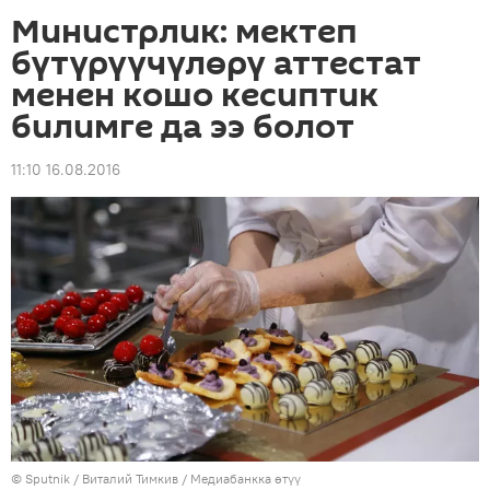
Министрлик: мектеп
бүтүрүүчүлөрү аттестат
менен кошо кесиптик
билимге да ээ болот
11:10 16.08.2016
©
Sputnik
/ Виталий Тимкив
/
Медиабанкка өтүү