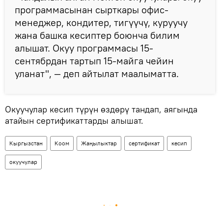
программасынан сырткары офис-
менеджер, кондитер, тигүүчү, куруучу
жана башка кесиптер боюнча билим
алышат. Окуу программасы 15-
сентябрдан тартып 15-майга чейин
уланат", — деп айтылат маалыматта.
Окуучулар кесип түрүн өздөрү тандап, аягында
атайын сертификаттарды алышат.
Кыргызстан
Коом
Жаңылыктар
сертификат
кесип
окуучулар