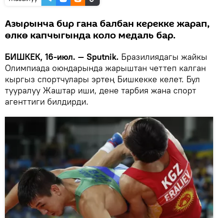
Азырынча бир гана балбан керекке жарап,
өлкө капчыгында коло медаль бар.
БИШКЕК, 16-июл. — Sputnik.
Бразилиядагы жайкы
Олимпиада оюндарында жарыштан четтеп калган
кыргыз спортчулары эртең Бишкекке келет. Бул
тууралуу Жаштар иши, дене тарбия жана спорт
агенттиги билдирди.