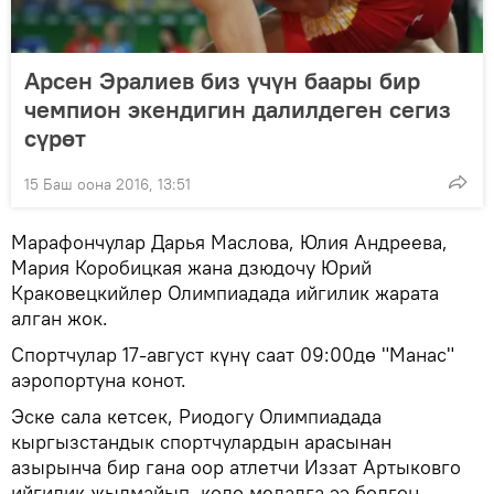
Арсен Эралиев биз үчүн баары бир
чемпион экендигин далилдеген сегиз
сүрөт
15 Баш оона 2016, 13:51
Марафончулар Дарья Маслова, Юлия Андреева,
Мария Коробицкая жана дзюдочу Юрий
Краковецкийлер Олимпиадада ийгилик жарата
алган жок.
Спортчулар 17-август күнү саат 09:00дө "Манас"
аэропортуна конот.
Эске сала кетсек, Риодогу Олимпиадада
кыргызстандык спортчулардын арасынан
азырынча бир гана оор атлетчи Иззат Артыковго
ийгилик жылмайып, коло медалга ээ болгон.