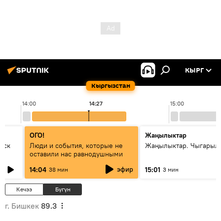
КЫРГ
Кыргызстан
14:00
14:27
15:00
ОГО!
Жаңылыктар
уск
Люди и события, которые не
Жаңылыктар. Чыгарыл
оставили нас равнодушными
эфир
14:04
15:01
38 мин
3 мин
Кечээ
Бүгүн
г. Бишкек
89.3