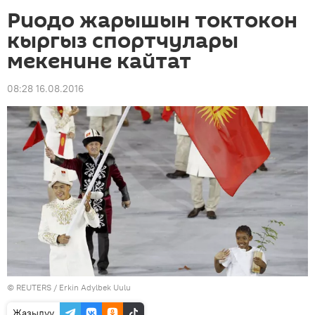
Риодо жарышын токтокон
кыргыз спортчулары
мекенине кайтат
08:28 16.08.2016
©
REUTERS
/ Erkin Adylbek Uulu
Жазылуу