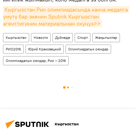
Кыргызстан Рио олимпиадасында канча медалга 
үмүтү бар экенин Sputnik Кыргызстан 
агенттигинин материалынан окуңуз>>
Кыргызстан
Новости
Дүйнөдө
Спорт
Жаңылыктар
РИО2016
Юрий Краковецкий
Олимпиадалык оюндар
Олимпиадалык оюндар, Рио — 2016
Кыргызстан