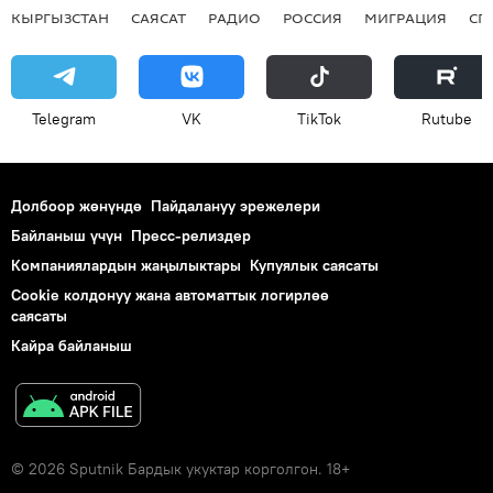
КЫРГЫЗСТАН
САЯСАТ
РАДИО
РОССИЯ
МИГРАЦИЯ
СП
Telegram
VK
ТikТоk
Rutube
Долбоор жөнүндө
Пайдалануу эрежелери
Байланыш үчүн
Пресс-релиздер
Компаниялардын жаңылыктары
Купуялык саясаты
Cookie колдонуу жана автоматтык логирлөө
саясаты
Кайра байланыш
© 2026 Sputnik Бардык укуктар корголгон. 18+