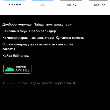
Telegram
VK
ТikТоk
Rutube
Долбоор жөнүндө
Пайдалануу эрежелери
Байланыш үчүн
Пресс-релиздер
Компаниялардын жаңылыктары
Купуялык саясаты
Cookie колдонуу жана автоматтык логирлөө
саясаты
Кайра байланыш
© 2026 Sputnik Бардык укуктар корголгон. 18+