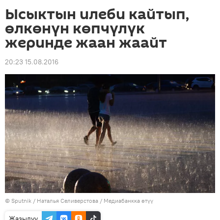
Ысыктын илеби кайтып,
өлкөнүн көпчүлүк
жеринде жаан жаайт
20:23 15.08.2016
©
Sputnik
/ Наталья Селиверстова
/
Медиабанкка өтүү
Жазылуу