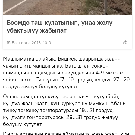
Боомдо таш кулатылып, унаа жолу
убактылуу жабылат
15 Баш оона 2016, 10:01
Маалыматка ылайык, Бишкек шаарында жаан-
чачын ыктымалдыгы аз. Батыштан соккон
шамалдын ылдамдыгы секундасына 4-9 метрге
чейин жетет. Түнкүсүн 17…19 градус, күндүз 27…29
градус жылуу болушу күтүлөт.
Ош шаарында түнкүсүн жаан-чачын күтүлбөйт,
күндүз жаан жаап, күн күркүрөшү мүмкүн. Абанын
түнкү төмөнкү температурасы 19…21 градус,
күндүзгү температурасы 29…31 градус жылуу
болушу күтүлөт.
Кыргызстандын калган аймагында жаан жаап, күн