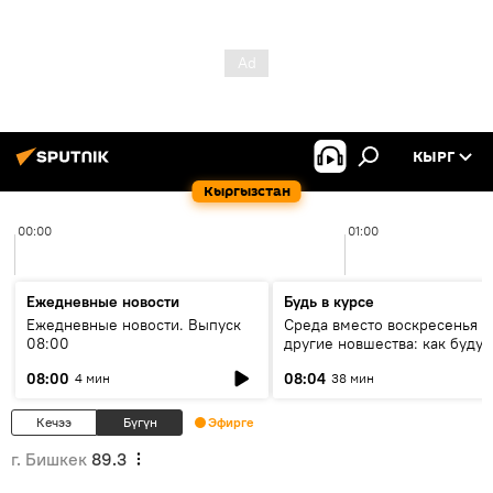
КЫРГ
Кыргызстан
00:00
01:00
Ежедневные новости
Будь в курсе
Ежедневные новости. Выпуск
Среда вместо воскресенья и
08:00
другие новшества: как будут
проходить выборы в КР?
08:00
08:04
4 мин
38 мин
Кечээ
Бүгүн
Эфирге
г. Бишкек
89.3