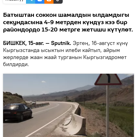
Батыштан соккон шамалдын ылдамдыгы
секундасына 4-9 метрден күндүз кээ бир
райондордо 15-20 метрге жетиши күтүлөт.
БИШКЕК, 15-авг. — Sputnik.
Эртең, 16-август күнү
Кыргызстанда ысыктын илеби кайтып, айрым
жерлерде жаан жаай турганын Кыргызгидромет
билдирди.