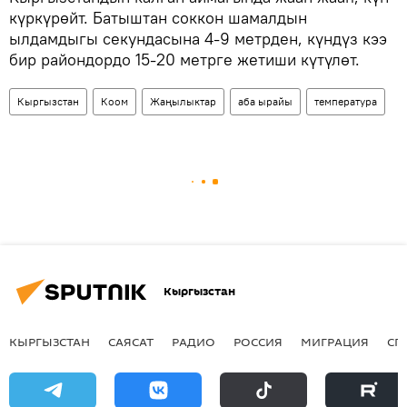
күркүрөйт. Батыштан соккон шамалдын
ылдамдыгы секундасына 4-9 метрден, күндүз кээ
бир райондордо 15-20 метрге жетиши күтүлөт.
Кыргызстан
Коом
Жаңылыктар
аба ырайы
температура
Кыргызстан
КЫРГЫЗСТАН
САЯСАТ
РАДИО
РОССИЯ
МИГРАЦИЯ
СП