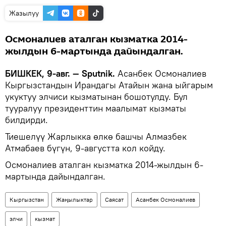
Жазылуу
Осмоналиев аталган кызматка 2014-
жылдын 6-мартында дайындалган.
БИШКЕК, 9-авг. — Sputnik.
Асанбек Осмоналиев
Кыргызстандын Ирандагы Атайын жана ыйгарым
укуктуу элчиcи кызматынан бошотулду. Бул
тууралуу президенттин маалымат кызматы
билдирди.
Тиешелүү Жарлыкка өлкө башчы Алмазбек
Атмабаев бүгүн, 9-августта кол койду.
Осмоналиев аталган кызматка 2014-жылдын 6-
мартында дайындалган.
Кыргызстан
Жаңылыктар
Саясат
Асанбек Осмоналиев
элчи
кызмат