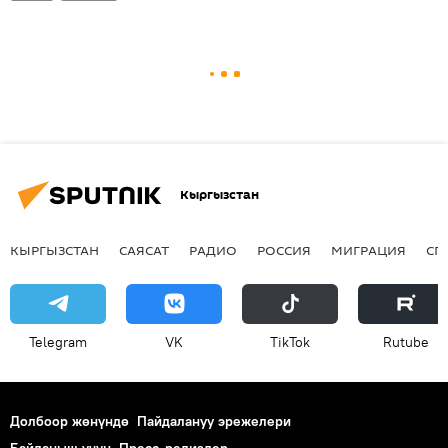
Кыргызстан
КЫРГЫЗСТАН
САЯСАТ
РАДИО
РОССИЯ
МИГРАЦИЯ
СП
Telegram
VK
ТikТоk
Rutube
Долбоор жөнүндө
Пайдалануу эрежелери
Байланыш үчүн
Пресс-релиздер