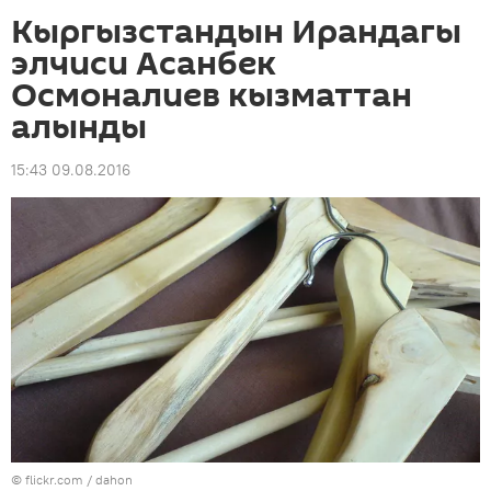
Кыргызстандын Ирандагы
элчиси Асанбек
Осмоналиев кызматтан
алынды
15:43 09.08.2016
© flickr.com / dahon