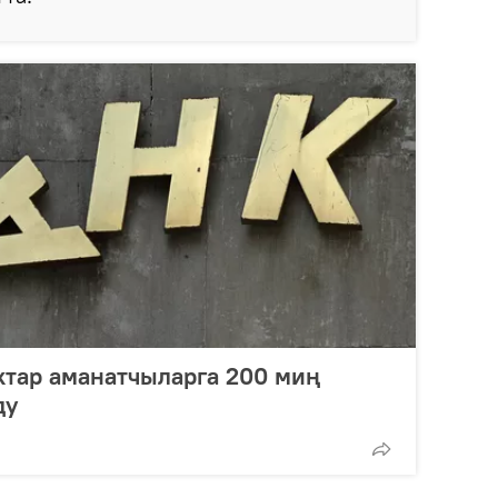
ктар аманатчыларга 200 миң
ду