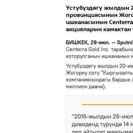
Үстүбүздөгү жылдын 
провинциясынын Жого
ишканасынын Centerra
акцияларын камактан 
БИШКЕК, 29-июл. — Sputni
Centerra Gold Inc. тарабы
которулганын ишкананын 
Үстүбүздөгү жылдын 20-и
Жогорку соту "Кыргызалты
компаниясындагы бардык а
миллион даана).
"2016-жылдын 26-июл
дивиденд түрүндө 14 
деп айтылат маалыма