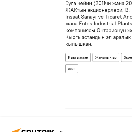
Буга чейин (2011чи жана 2
ЖАКтын акционерлери, В. 
Insaat Sanayi ve Ticaret A
жана Entes Industrial Plant
компаниясы Онтарионун жо
Кыргызстандын эл аралык 
кылышкан.
Кыргызстан
Жаңылыктар
Экон
эсеп