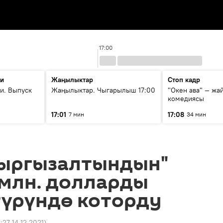
17:00
ти
Жаңылыктар
Стоп кадр
и. Выпуск
Жаңылыктар. Чыгарылыш 17:00
"Окен ава" — жа
комедиясы
17:01
17:08
7 мин
34 мин
Кыргызалтындын"
 млн. долларды
түрүндө которду
4:27 14.12.2021
)