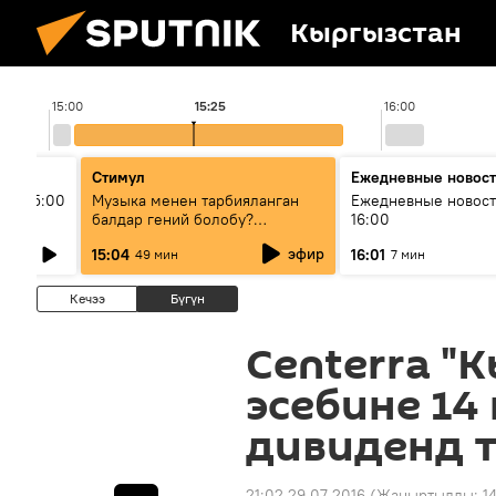
Кыргызстан
15:00
15:25
16:00
Стимул
Ежедневные новос
ыш 15:00
Музыка менен тарбияланган
Ежедневные новост
балдар гений болобу?
16:00
Кыргыздын жашоосунда
эфир
15:04
16:01
49 мин
7 мин
музыканын орду
Кечээ
Бүгүн
Centerra "
эсебине 14
дивиденд 
21:02 29.07.2016
(Жаңыртылды:
1