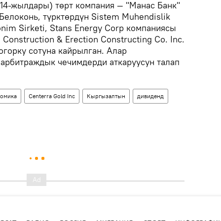
014-жылдары) төрт компания — "Манас Банк"
Белоконь, түрктөрдүн Sistem Muhendislik
nonim Sirketi, Stans Energy Corp компаниясы
s Construction & Erection Constructing Co. Inc.
горку сотуна кайрылган. Алар
арбитраждык чечимдерди аткаруусун талап
омика
Centerra Gold Inc
Кыргызалтын
дивиденд