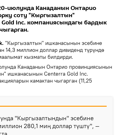
20-июлунда Канаданын Онтарио
рку соту "Кыргызалтын"
 Gold Inc. компаниясындагы бардык
чыгарган.
k.
"Кыргызалтын" ишканасынын эсебине
нан 14,3 миллион доллар дивиденд түрүндө
маалымат кызматы билдирди.
юлунда Канаданын Онтарио провинциясынын
н" ишканасынын Centerra Gold Inc.
кцияларын камактан чыгарган (11,25
унда "Кыргызалтындын" эсебине
миллион 280,1 миң доллар түштү", —
тта.