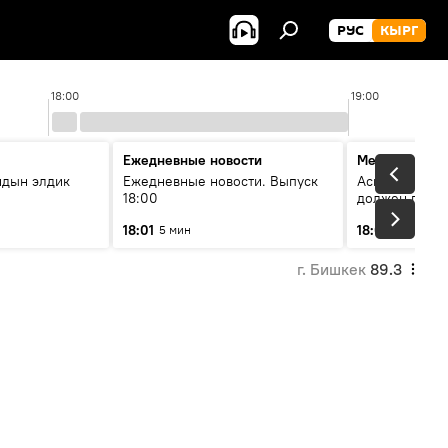
РУС
КЫРГ
18:00
19:00
Ежедневные новости
Меняющие м
йдын элдик
Ежедневные новости. Выпуск
Аскар Салымб
18:00
должен пост
совершенство
18:01
18:06
5 мин
54 мин
г. Бишкек
89.3