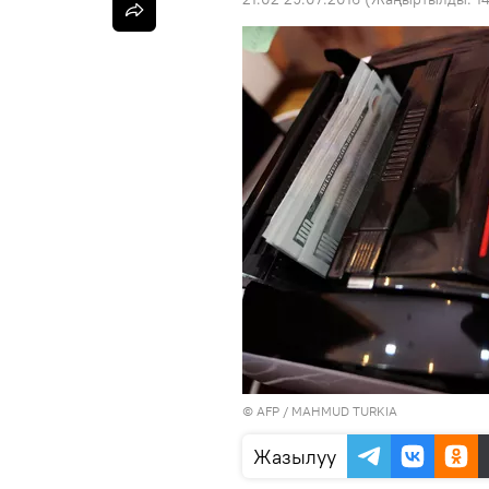
©
AFP
/ MAHMUD TURKIA
Жазылуу