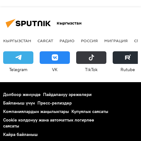
Кыргызстан
КЫРГЫЗСТАН
САЯСАТ
РАДИО
РОССИЯ
МИГРАЦИЯ
СП
Telegram
VK
ТikТоk
Rutube
Долбоор жөнүндө
Пайдалануу эрежелери
Байланыш үчүн
Пресс-релиздер
Компаниялардын жаңылыктары
Купуялык саясаты
Cookie колдонуу жана автоматтык логирлөө
саясаты
Кайра байланыш