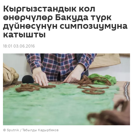
Кыргызстандык кол
өнөрчүлөр Бакуда түрк
дүйнөсүнүн симпозиумуна
катышты
18:01 03.06.2016
©
Sputnik / Табылды Кадырбеков