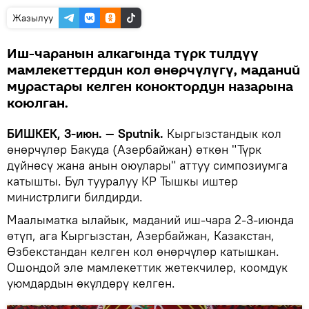
Жазылуу
Иш-чаранын алкагында түрк тилдүү
мамлекеттердин кол өнөрчүлүгү, маданий
мурастары келген коноктордун назарына
коюлган.
БИШКЕК, 3-июн. — Sputnik.
Кыргызстандык кол
өнөрчүлөр Бакуда (Азербайжан) өткөн "Түрк
дүйнөсү жана анын оюулары" аттуу симпозиумга
катышты. Бул тууралуу КР Тышкы иштер
министрлиги билдирди.
Маалыматка ылайык, маданий иш-чара 2-3-июнда
өтүп, ага Кыргызстан, Азербайжан, Казакстан,
Өзбекстандан келген кол өнөрчүлөр катышкан.
Ошондой эле мамлекеттик жетекчилер, коомдук
уюмдардын өкүлдөрү келген.