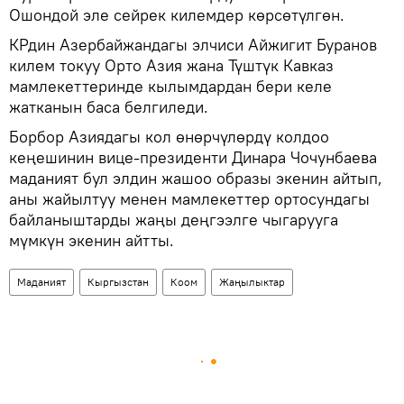
Ошондой эле сейрек килемдер көрсөтүлгөн.
КРдин Азербайжандагы элчиси Айжигит Буранов
килем токуу Орто Азия жана Түштүк Кавказ
мамлекеттеринде кылымдардан бери келе
жатканын баса белгиледи.
Борбор Азиядагы кол өнөрчүлөрдү колдоо
кеңешинин вице-президенти Динара Чочунбаева
маданият бул элдин жашоо образы экенин айтып,
аны жайылтуу менен мамлекеттер ортосундагы
байланыштарды жаңы деңгээлге чыгарууга
мүмкүн экенин айтты.
Маданият
Кыргызстан
Коом
Жаңылыктар