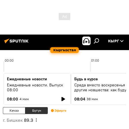
КЫРГ
Кыргызстан
00:00
01:00
Ежедневные новости
Будь в курсе
Ежедневные новости. Выпуск
Среда вместо воскресенья и
08:00
другие новшества: как будут
проходить выборы в КР?
08:00
08:04
4 мин
38 мин
Кечээ
Бүгүн
Эфирге
г. Бишкек
89.3