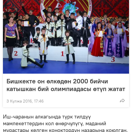
Бишкекте он өлкөдөн 2000 бийчи
катышкан бий олимпиадасы өтүп жатат
3 Кулжа 2016, 17:46
Иш-чаранын алкагында түрк тилдүү
мамлекеттердин кол өнөрчүлүгү, маданий
мурастары келген коноктордун назарына коюлган.