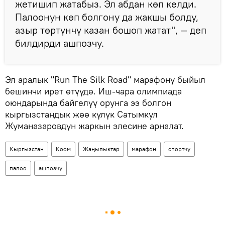
жетишип жатабыз. Эл абдан көп келди.
Палоонун көп болгону да жакшы болду,
азыр төртүнчү казан бошоп жатат", — деп
билдирди ашпозчу.
Эл аралык "Run The Silk Road" марафону быйыл
бешинчи ирет өтүүдө. Иш-чара олимпиада
оюндарында байгелүү орунга ээ болгон
кыргызстандык жөө күлүк Сатымкул
Жуманазаровдун жаркын элесине арналат.
Кыргызстан
Коом
Жаңылыктар
марафон
спортчу
палоо
ашпозчу