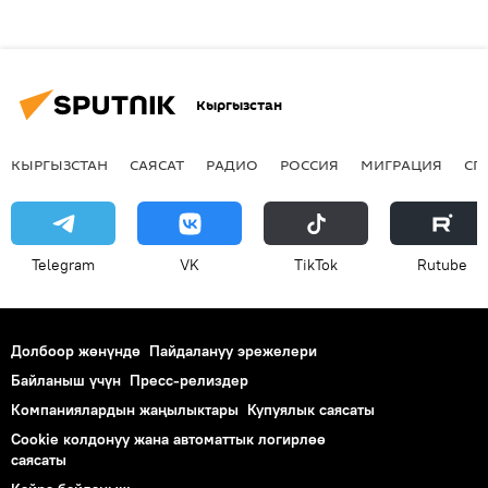
Кыргызстан
КЫРГЫЗСТАН
САЯСАТ
РАДИО
РОССИЯ
МИГРАЦИЯ
СП
Telegram
VK
ТikТоk
Rutube
Долбоор жөнүндө
Пайдалануу эрежелери
Байланыш үчүн
Пресс-релиздер
Компаниялардын жаңылыктары
Купуялык саясаты
Cookie колдонуу жана автоматтык логирлөө
саясаты