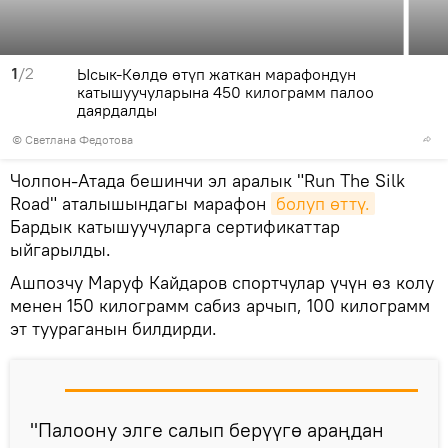
1
/2
Ысык-Көлдө өтүп жаткан марафондун
катышуучуларына 450 килограмм палоо
даярдалды
© Светлана Федотова
Чолпон-Атада бешинчи эл аралык "Run The Silk
Road" аталышындагы марафон
болуп өттү.
Бардык катышуучуларга сертификаттар
ыйгарылды.
Ашпозчу Маруф Кайдаров спортчулар үчүн өз колу
менен 150 килограмм сабиз арчып, 100 килограмм
эт туураганын билдирди.
"Палоону элге салып берүүгө араңдан