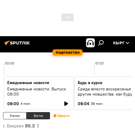
КЫРГ
Кыргызстан
00:00
01:00
Ежедневные новости
Будь в курсе
Ежедневные новости. Выпуск
Среда вместо воскресенья и
08:00
другие новшества: как будут
проходить выборы в КР?
08:00
08:04
4 мин
38 мин
Кечээ
Бүгүн
Эфирге
г. Бишкек
89.3