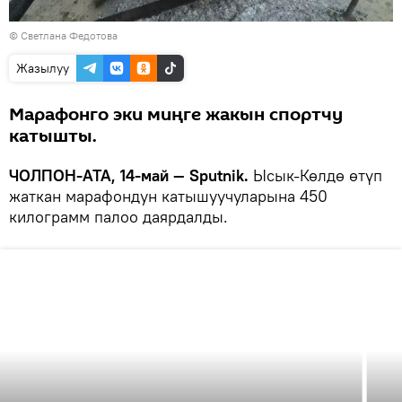
© Светлана Федотова
Жазылуу
Марафонго эки миңге жакын спортчу
катышты.
ЧОЛПОН-АТА, 14-май — Sputnik.
Ысык-Көлдө өтүп
жаткан марафондун катышуучуларына 450
килограмм палоо даярдалды.