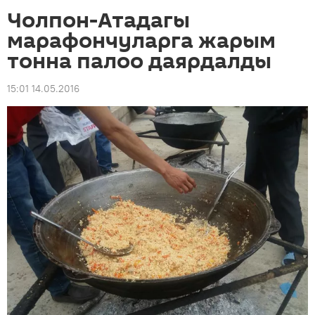
Чолпон-Атадагы
марафончуларга жарым
тонна палоо даярдалды
15:01 14.05.2016