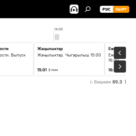
РУС
КЫРГ
14:00
ости
Жаңылыктар
Ежедневные 
ости. Выпуск
Жаңылыктар. Чыгарылыш 15:00
Ежедневные н
16:00
15:01
16:01
3 мин
3 мин
г. Бишкек
89.3