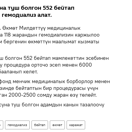
на туш болгон 552 бейтап
 гемодиализ алат.
.
Өкмөт Милдеттүү медициналык
а 118 жарандын гемодиализин каржылоо
м бергенин өкмөттүн маалымат кызматы
уш болгон 552 бейтап мамлекеттин эсебинен
ку процедура орточо эсеп менен 6000
бааланып келет.
 фонд менчик медициналык борборлор менен
зинде бейтаптын бир процедурасы үчүн
ган 2000-2500 сомду жаран өзү төлөйт.
суна туш болгон адамдын канын тазалоочу
р
гемодиализ
бейтап
өкмөт
каражат