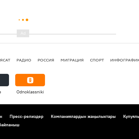
ЯСАТ
РАДИО
РОССИЯ
МИГРАЦИЯ
СПОРТ
ИНФОГРАФИ
e
Odnoklassniki
н
Пресс-релиздер
Компаниялардын жаңылыктары
Купуял
 байланыш