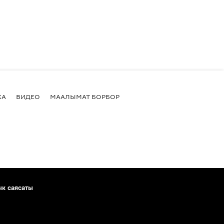
КА
ВИДЕО
МААЛЫМАТ БОРБОР
ык саясаты