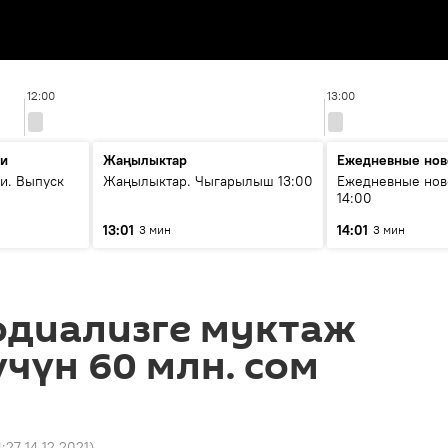
12:00
13:00
ти
Жаңылыктар
Ежедневные нов
и. Выпуск
Жаңылыктар. Чыгарылыш 13:00
Ежедневные нов
14:00
13:01
14:01
3 мин
3 мин
одиализге муктаж
үчүн 60 млн. сом
4:27 14.12.2021
)