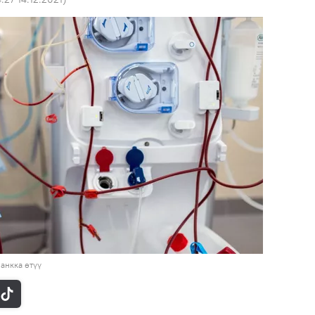
анкка өтүү