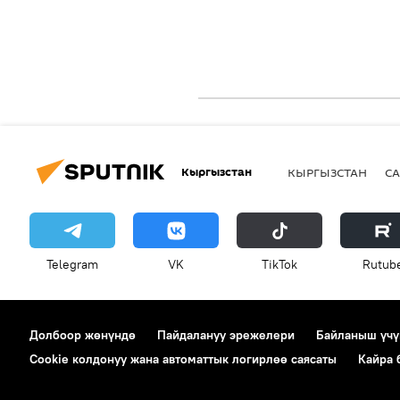
Кыргызстан
КЫРГЫЗСТАН
СА
Telegram
VK
ТikТоk
Rutub
Долбоор жөнүндө
Пайдалануу эрежелери
Байланыш үчү
Cookie колдонуу жана автоматтык логирлөө саясаты
Кайра