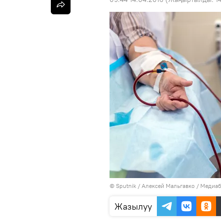
©
Sputnik
/ Алексей Мальгавко
/
Медиаб
Жазылуу