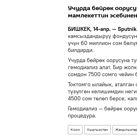
Учурда бөйрөк оорусу
мамлекеттин эсебинен
БИШКЕК, 14-апр. — Sputnik
камсыздандыруу фондусун
үчүн 60 миллион сом бөлү
билдирди.
Учурда бөйрөк оорусуна т
гемодиализ алат. Бир жол
сомдон 7500 сомго чейин 
Токтомго ылайык, аталган
түзүлгөн келишимдин неги
4500 сом төлөп берсе, кал
Гемодиализ — бөйрөк оору
процедура.
Коом
Кыргызстан
Жаңылыкта