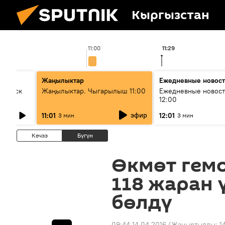
Кыргызстан
11:00
11:29
Жаңылыктар
Ежедневные новос
Выпуск
Жаңылыктар. Чыгарылыш 11:00
Ежедневные новост
12:00
эфир
11:01
12:01
3 мин
3 мин
Кечээ
Бүгүн
Өкмөт гем
118 жаран 
бөлдү
09:44 14.04.2016
(Жаңыртылды:
1