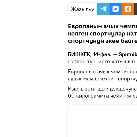
Жазылуу
Европанын ачык чемп
келген спортчулар ка
спортчунун экөө байг
БИШКЕК, 14-фев. — Sputnik
жаткан турнирге катышып
Европанын ачык чемпионат
ашык мамлекеттин спортч
Кыргызстандык дзюдочулар
60 килограммга чейинки с