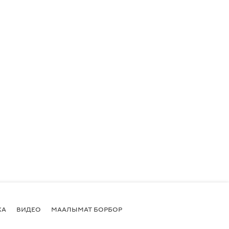
КА
ВИДЕО
МААЛЫМАТ БОРБОР