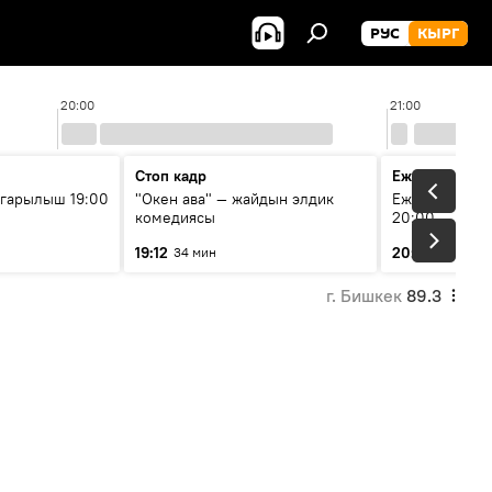
РУС
КЫРГ
20:00
21:00
Стоп кадр
Ежедневные 
гарылыш 19:00
"Окен ава" — жайдын элдик
Ежедневные н
комедиясы
20:00
19:12
20:01
34 мин
7 мин
г. Бишкек
89.3