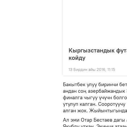
Кыргызстандык фут
койду
13 Бирдин айы 2016, 11:15
Бакытбек улуу биринчи бе
андан соң азербайжандык 
финалга чыгуу үчүчн болг
утулуп калган. Сооротууч
алган жок. Жыйынтыгында
Ал эми Отар Бестаев дагы
Якубду уткан. Экинчи ата