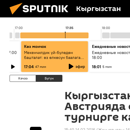
Кыргызстан
17:00
17:35
18:00
Көз мончок
Ежедневные новос
ыш 17:00
Мекенчилдик үй-бүлөдөн
Ежедневные новост
башталат: өз өлкөсүн баалаган
18:00
муунду кантип тарбиялоо
эфир
17:04
18:01
47 мин
5 мин
керек?
Кечээ
Бүгүн
Кыргызста
Австрияда 
турнирге 
15:40 14.02.2016
(Жаңыртылды:
14