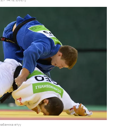
абанкка өтүү