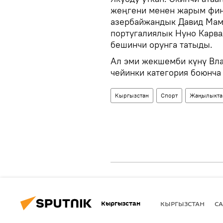
жеңгени менен жарым фина
азербайжандык Давид Мама
португалиялык Нуно Карв
бешинчи орунга татыды.
Ал эми жекшемби күнү Вл
чейинки категория боюнча
Кыргызстан
Спорт
Жаңылыкта
Кыргызстан
КЫРГЫЗСТАН
СА