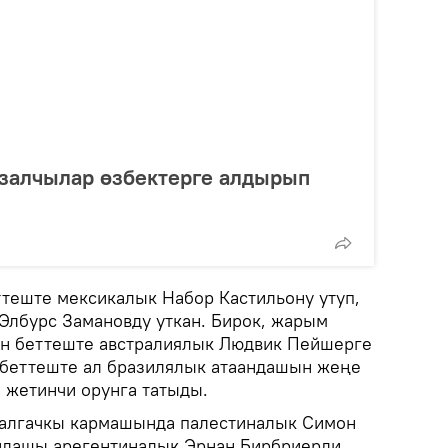
залчылар өзбектерге алдырып
ттеште мексикалык Набор Кастильону утуп,
Элбурс Замановду уткан. Бирок, жарым
он беттеште австралиялык Людвик Пейшерге
у беттеште ал бразилялык атаандашын жеңе
 жетинчи орунга татыды.
 алгачкы кармашында палестиналык Симон
андашы арегентиналык Эрнан Бирбриерди