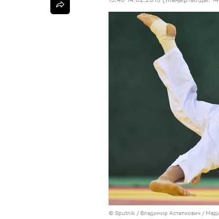
©
Sputnik
/ Владимир Астапкович
/
Меди