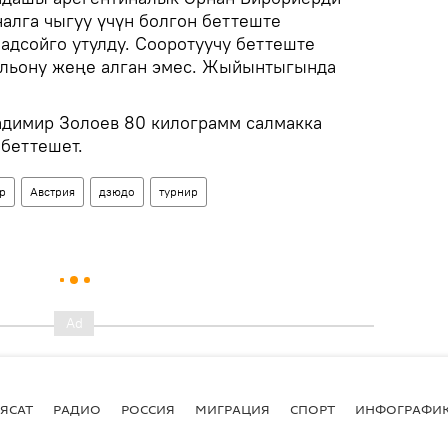
лга чыгуу үчүн болгон беттеште
дсойго утулду. Сооротуучу беттеште
альону жеңе алган эмес. Жыйынтыгында
адимир Золоев 80 килограмм салмакка
 беттешет.
р
Австрия
дзюдо
турнир
ЯСАТ
РАДИО
РОССИЯ
МИГРАЦИЯ
СПОРТ
ИНФОГРАФИ