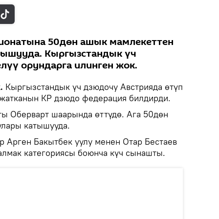
ионатына 50дөн ашык мамлекеттен
тышууда. Кыргызстандык үч
елүү орундарга илинген жок.
.
Кыргызстандык үч дзюдочу Австрияда өтүп
 жатканын КР дзюдо федерация билдирди.
ы Оберварт шаарында өттүдө. Ага 50дөн
улары катышууда.
 Арген Бакытбек уулу менен Отар Бестаев
алмак категориясы боюнча күч сынашты.