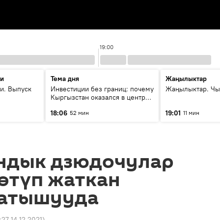
19:00
ти
Тема дня
Жаңылыктар
и. Выпуск
Инвестиции без границ: почему
Жаңылыктар. Чы
Кыргызстан оказался в центре
внимания бизнеса
18:06
19:01
52 мин
11 мин
ндык дзюдочулар
өтүп жаткан
катышууда
:27 14.12.2021
)