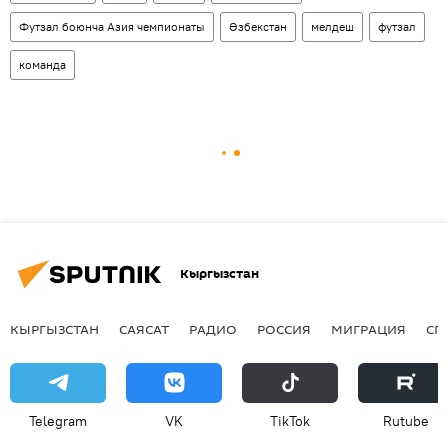
Футзал боюнча Азия чемпионаты
Өзбекстан
мелдеш
футзал
команда
Кыргызстан
КЫРГЫЗСТАН
САЯСАТ
РАДИО
РОССИЯ
МИГРАЦИЯ
СП
Telegram
VK
ТikТоk
Rutube