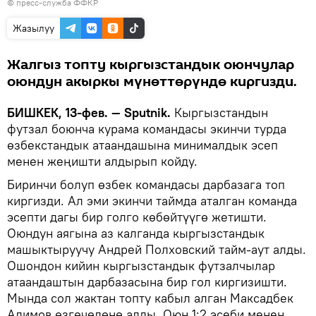
© пресс-служба ФФКР
Жазылуу
Жалгыз топту кыргызстандык оюнчулар
оюндун акыркы мүнөттөрүндө киргизди.
БИШКЕК, 13-фев. — Sputnik.
Кыргызстандын
футзал боюнча курама командасы экинчи турда
өзбекстандык атаандашына минималдык эсеп
менен жеңишти алдырып койду.
Биринчи болуп өзбек командасы дарбазага топ
киргизди. Ал эми экинчи таймда аталган команда
эсепти дагы бир голго көбөйтүүгө жетишти.
Оюндун аягына аз калганда кыргызстандык
машыктыруучу Андрей Полховский тайм-аут алды.
Ошондон кийин кыргызстандык футзалчылар
атаандаштын дарбазасына бир гол киргизишти.
Мында сол жактан топту кабыл алган Максадбек
Алимов өзгөчөлөнө алды. Оюн 1:2 эсеби менен