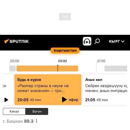
КЫРГ
Кыргызстан
20:00
20:32
21:00
Будь в курсе
Ачык кеп
уск
«Размер страны в науке не
Сейрек кездешүүчү ку
имеет значения» — три
менен: анын миграция
эксперта о сотрудничестве
жолу эмнеден кабар б
эфир
20:05
21:05
43 мин
43 мин
России и Кыргызстана в
образовании и исследованиях
Кечээ
Бүгүн
г. Бишкек
89.3