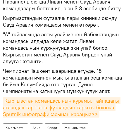
Параллель оюнда Ливан менен Сауд Аравия
командалары беттешип, оюн 3:3 эсебинде бүттү.
Кыргызстандын футзалчылары кийинки оюнду
Сауд Аравия командасы менен өткөрөт.
"А" тайпасында алты упай менен Өзбекстандын
командасы алдыда келе жатат. Ливан
командасынын куржунунда эки упай болсо,
Кыргызстан менен Сауд Аравия бирден упай
алууга жетишти.
Чемпионат Ташкент шаарында өтүүдө. 16
команданын ичинен мыкты аталган беш команда
быйыл Колумбияда өтө турган Дүйнө
чемпионатына катышууга мүмкүнчүлүк алат.
Кыргызстан командасынын курамы, тайпадагы 
атаандаштар жана футзалдын тарыхы боюнча 
Sputnik инфографикаcынан караңыз>>
Кыргызстан
Азия
Спорт
Жаңылыктар