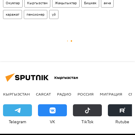
Окуялар
Кыргызстан
Жаңылыктар
Бишкек
акча
каражат
пенсионер
үй
Кыргызстан
КЫРГЫЗСТАН
САЯСАТ
РАДИО
РОССИЯ
МИГРАЦИЯ
СП
Telegram
VK
ТikТоk
Rutube