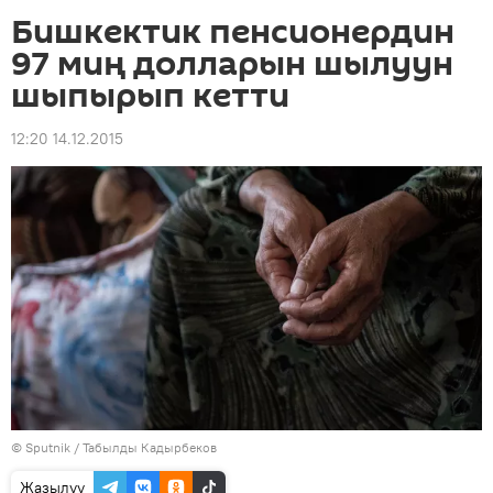
Бишкектик пенсионердин
97 миң долларын шылуун
шыпырып кетти
12:20 14.12.2015
©
Sputnik / Табылды Кадырбеков
Жазылуу