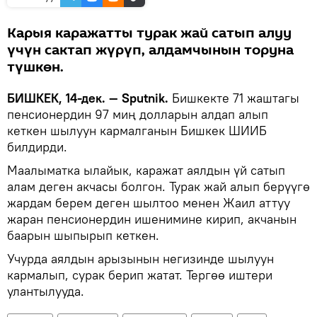
Карыя каражатты турак жай сатып алуу
үчүн сактап жүрүп, алдамчынын торуна
түшкөн.
БИШКЕК, 14-дек. — Sputnik.
Бишкекте 71 жаштагы
пенсионердин 97 миң долларын алдап алып
кеткен шылуун кармалганын Бишкек ШИИБ
билдирди.
Маалыматка ылайык, каражат аялдын үй сатып
алам деген акчасы болгон. Турак жай алып берүүгө
жардам берем деген шылтоо менен Жаил аттуу
жаран пенсионердин ишенимине кирип, акчанын
баарын шыпырып кеткен.
Учурда аялдын арызынын негизинде шылуун
кармалып, сурак берип жатат. Тергөө иштери
улантылууда.