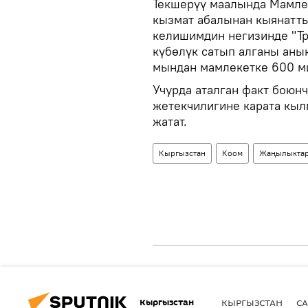
Текшерүү маалында Мамле
кызмат абалынан кыянатт
келишимдин негизинде "Т
күбөлүк сатып алганы аны
мындан мамлекетке 600 ми
Учурда аталган факт боюн
жетекчилигине карата кыл
жатат.
Кыргызстан
Коом
Жаңылыкта
Кыргызстан
КЫРГЫЗСТАН
СА