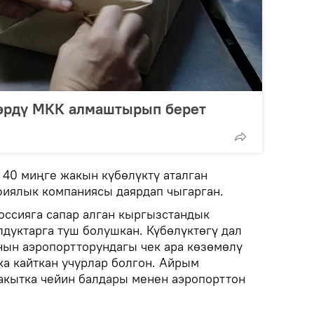
өрдү МКК алмаштырып берет
 40 миңге жакын күбөлүктү аталган
фиялык компаниясы даярдап чыгарган.
ссияга сапар алган кыргызстандык
лдуктарга туш болушкан. Күбөлүктөгү дал
нын аэропортторундагы чек ара көзөмөлү
ка кайткан учурлар болгон. Айрым
акытка чейин балдары менен аэропорттон