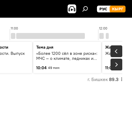
РУС
КЫРГ
11:00
12:00
ости
Тема дня
Жаңылыктар
ости. Выпуск
«Более 1200 сёл в зоне риска»:
Жаңылыктар.
МЧС — о климате, ледниках и
системе оповещения
10:04
11:01
49 мин
3 мин
населения
г. Бишкек
89.3