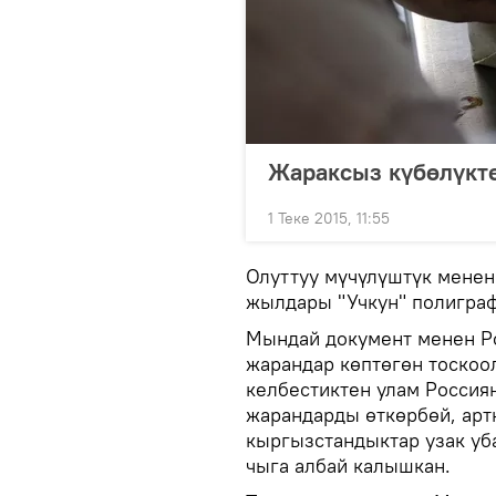
Жараксыз күбөлүкт
1 Теке 2015, 11:55
Олуттуу мүчүлүштүк менен
жылдары "Учкун" полигра
Мындай документ менен Ро
жарандар көптөгөн тоскоо
келбестиктен улам Россия
жарандарды өткөрбөй, арт
кыргызстандыктар узак уб
чыга албай калышкан.