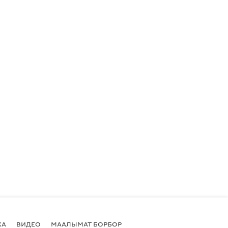
КА
ВИДЕО
МААЛЫМАТ БОРБОР