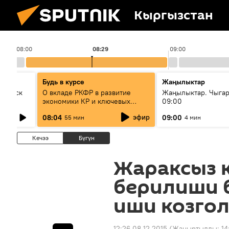
Кыргызстан
08:00
08:29
09:00
Будь в курсе
Жаңылыктар
Выпуск
О вкладе РКФР в развитие
Жаңылыктар. Чыга
экономики КР и ключевых
09:00
секторах до 2030 года
эфир
08:04
09:00
55 мин
4 мин
Кечээ
Бүгүн
Жараксыз 
берилиши 
иши козго
12:26 08.12.2015
(Жаңыртылды:
14