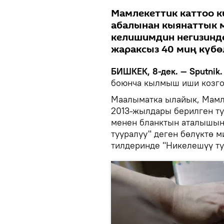
Мамлекеттик каттоо 
абалынан кыянаттык 
келишимдин негизинд
жараксыз 40 миң күбө
БИШКЕК, 8-дек. — Sputnik.
боюнча кылмыш иши козго
Маалыматка ылайык, Мамле
2013-жылдары берилген ту
менен бланктын аталышын
тууралуу" деген бөлүктө 
тилдеринде "Никелешүү ту