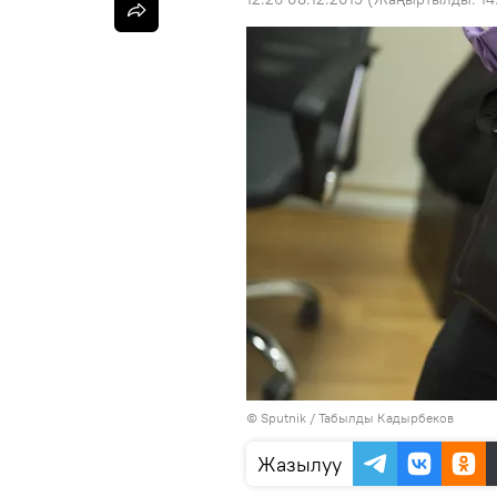
©
Sputnik / Табылды Кадырбеков
Жазылуу