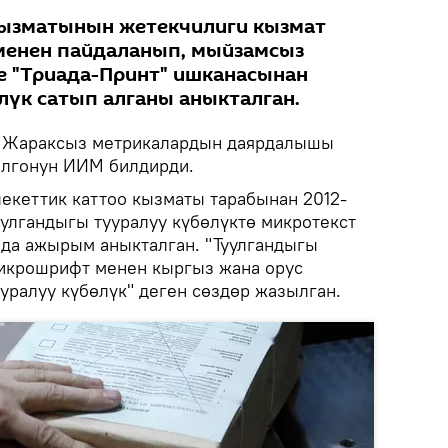
кызматынын жетекчилиги кызмат
менен пайдаланып, мыйзамсыз
е "Триада-Принт" ишканасынан
лүк сатып алганы аныкталган.
Жараксыз метрикалардын даярдалышы
лгонун ИИМ билдирди.
кеттик каттоо кызматы тарабынан 2012-
улгандыгы тууралуу күбөлүктө микротекст
да ажырым аныкталган. "Туулгандыгы
микрошрифт менен кыргыз жана орус
уралуу күбөлүк" деген сөздөр жазылган.