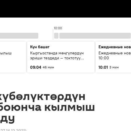
10:00
Күн башат
Ежедневные нов
рылыш
Кыргызстанда мөңгүлөрдүн
Ежедневные нов
эриши тездеди — токтотуу
10:00
мүмкүн эмеспи?
09:04
10:01
46 мин
3 мин
күбөлүктөрдүн
боюнча кылмыш
лду
:27 14.12.2021
)