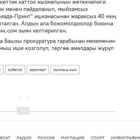
кеттик каттоо кызматынын жетекчилиги
ык менен пайдаланып, мыйзамсыз
риада-Принт" ишканасынан жараксыз 40 миң
кталган. Алдын ала божомолдоолор боюнча
ң сом зыян келтирилген.
ча Башкы прокуратура тарабынан мекеменин
мыш иши козголуп, тергөө амалдары жүрүп
р
күбөлүк
аэропорт
кылмыш иши
ЯСАТ
РАДИО
РОССИЯ
МИГРАЦИЯ
СПОРТ
ИНФОГРАФИ