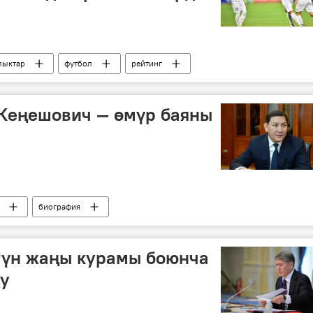
ыктар
футбол
рейтинг
ы
 Кеңешович — өмүр баяны
биография
түн жаңы курамы боюнча
ду