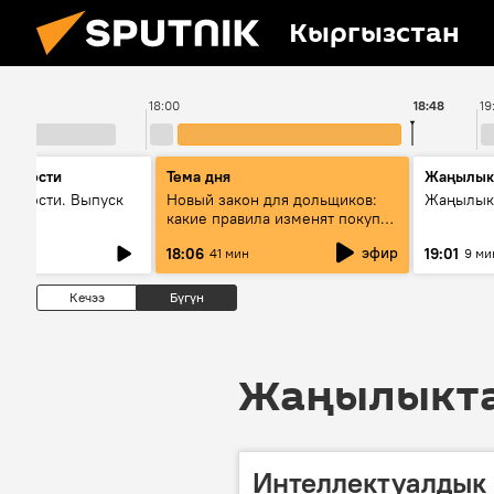
Кыргызстан
18:00
18:48
19
 новости
Тема дня
Жаңылык
новости. Выпуск
Новый закон для дольщиков:
Жаңылыкт
какие правила изменят покупку
квартир
эфир
18:06
19:01
41 мин
9 ми
Кечээ
Бүгүн
Жаңылыктар
Интеллектуалдык 