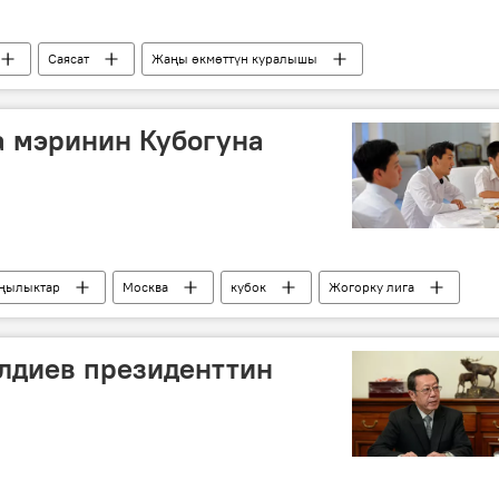
Саясат
Жаңы өкмөттүн куралышы
р-министр
өкмөт
буйрук
а мэринин Кубогуна
ңылыктар
Москва
кубок
Жогорку лига
лдиев президенттин