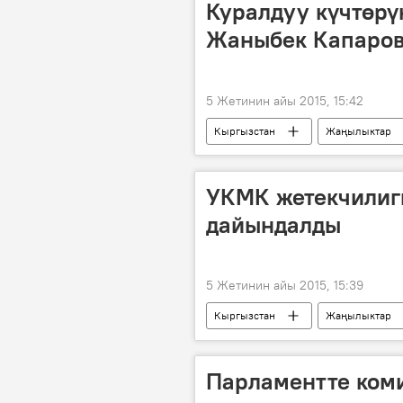
Куралдуу күчтөр
Жаныбек Капаров
5 Жетинин айы 2015, 15:42
Кыргызстан
Жаңылыктар
буйрук
УКМК жетекчилиг
дайындалды
5 Жетинин айы 2015, 15:39
Кыргызстан
Жаңылыктар
Абдил Сегизбаев
УКМК
Парламентте ком