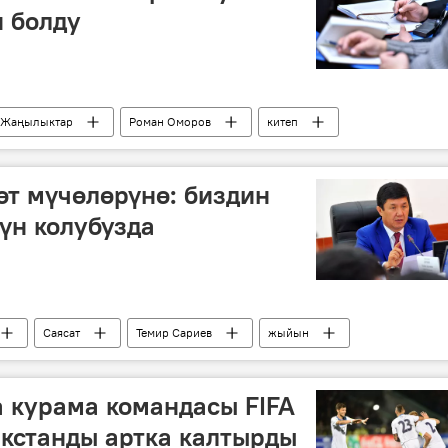
 болду
Жаңылыктар
Роман Оморов
китеп
т мүчөлөрүнө: биздин
дүн колубузда
Саясат
Темир Сариев
жыйын
 курама командасы FIFA
кстанды артка калтырды