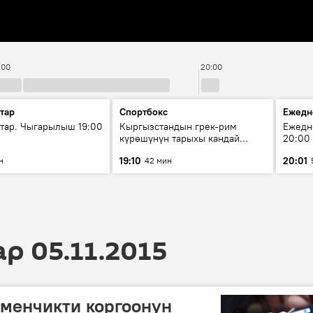
:00
20:00
тар
Спортбокс
Ежедн
ар. Чыгарылыш 19:00
Кыргызстандын грек-рим
Ежедн
күрөшүнүн тарыхы кандай
20:00
башталган?
19:10
20:01
н
42 мин
 05.11.2015
менчикти коргоонун