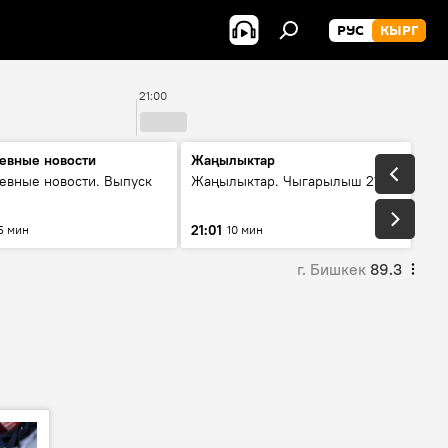
РУС
КЫРГ
21:00
2
евные новости
Жаңылыктар
евные новости. Выпуск
Жаңылыктар. Чыгарылыш 21:00
21:01
5 мин
10 мин
г. Бишкек
89.3