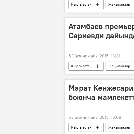
Кыргызстан
Жаңылыктар
буйрук
Атамбаев премье
Сариевди дайынд
5 Жетинин айы 2015, 16:31
Кыргызстан
Жаңылыктар
Марат Кенжесари
боюнча мамлекетт
5 Жетинин айы 2015, 16:08
Кыргызстан
Жаңылыктар