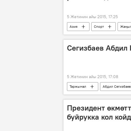
5 Жетинин айы 2015, 17:25
Азия
Спорт
Жаңыл
Кыргызстандын футбол федерацияс
Сегизбаев Абдил
5 Жетинин айы 2015, 17:08
Таржымал
Абдил Сегизбаев
Президент өкмөт
буйрукка кол кой