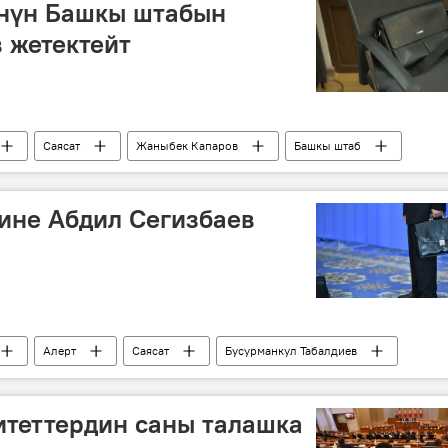
үнүн Башкы штабын
 жетектейт
Саясат
Жаныбек Капаров
Башкы штаб
ине Абдил Сегизбаев
Aлерт
Саясат
Бусурманкул Табалдиев
итеттердин саны талашка