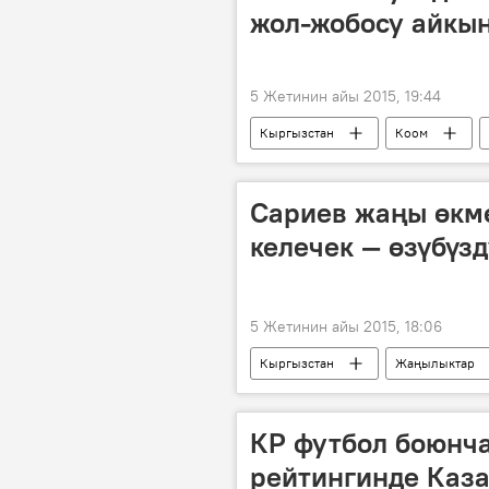
жол-жобосу айкын
5 Жетинин айы 2015, 19:44
Кыргызстан
Коом
менчиктештирүү
академия
Сариев жаңы өкмө
келечек — өзүбүз
5 Жетинин айы 2015, 18:06
Кыргызстан
Жаңылыктар
өкмөт
министр
КР футбол боюнча
рейтингинде Каза