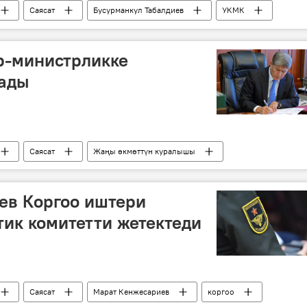
Саясат
Бусурманкул Табалдиев
УКМК
р-министрликке
ады
Саясат
Жаңы өкмөттүн куралышы
ев Коргоо иштери
ик комитетти жетектеди
Саясат
Марат Кенжесариев
коргоо