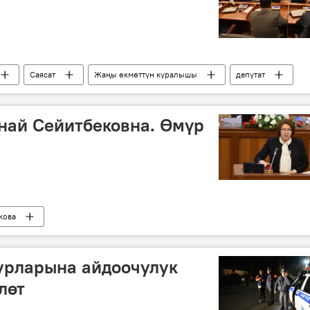
Саясат
Жаңы өкмөттүн куралышы
депутат
коалиция
спикер
вице-спикер
най Сейитбековна. Өмүр
кова
рларына айдоочулук
лөт