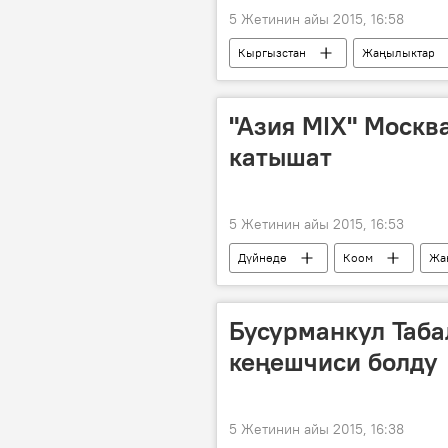
5 Жетинин айы 2015, 16:58
Кыргызстан
Жаңылыктар
Алмазбек Атамбаев
премье
"Азия MIX" Москв
катышат
5 Жетинин айы 2015, 16:53
Дүйнөдө
Коом
Жа
КВН
Бусурманкул Таба
кеңешчиси болду
5 Жетинин айы 2015, 16:38