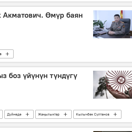
буйрук
 Акматович. Өмүр баян
в
з боз үйүнүн түндүгү
Дүйнөдө
Жаңылыктар
Кылычбек Султанов
Боз үй
элчи