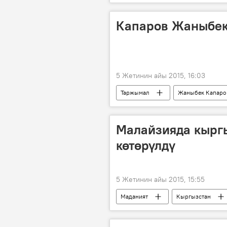
комитет
президент
Капаров Жаныбек
5 Жетинин айы 2015, 16:03
Таржымал
Жаныбек Капаро
Малайзияда кыргы
көтөрүлдү
5 Жетинин айы 2015, 15:55
Маданият
Кыргызстан
фестиваль
кол өнөрчүлүк