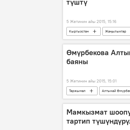
түштү
5 Жетинин айы 2015, 15:16
Кыргызстан
Жаңылыктар
комитет
оппозиция
Өмүрбекова Алты
баяны
5 Жетинин айы 2015, 15:01
Таржымал
Алтынай Өмүрбе
Мамкызмат шоопу
тартип түшүндүрү