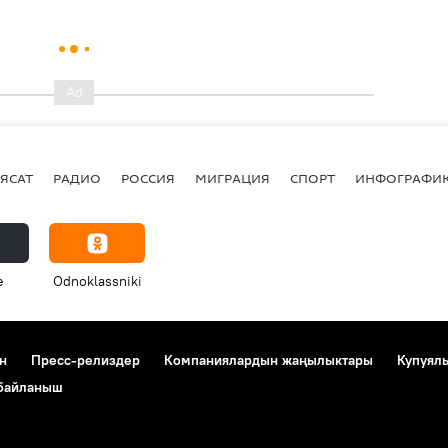
ЯСАТ
РАДИО
РОССИЯ
МИГРАЦИЯ
СПОРТ
ИНФОГРАФИ
e
Odnoklassniki
н
Пресс-релиздер
Компаниялардын жаңылыктары
Купуял
 байланыш