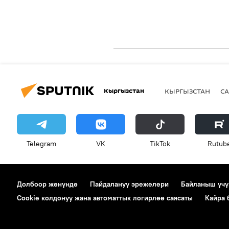
Кыргызстан
КЫРГЫЗСТАН
СА
Telegram
VK
ТikТоk
Rutub
Долбоор жөнүндө
Пайдалануу эрежелери
Байланыш үчү
Cookie колдонуу жана автоматтык логирлөө саясаты
Кайра