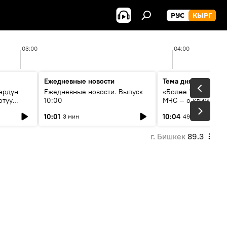
РУС
КЫРГ
03:00
04:00
Ежедневные новости
Тема дня
өрдүн
Ежедневные новости. Выпуск
«Более 1200 сёл в 
отуу
10:00
МЧС — о климате, 
системе оповещен
10:01
10:04
3 мин
49 мин
населения
г. Бишкек
89.3