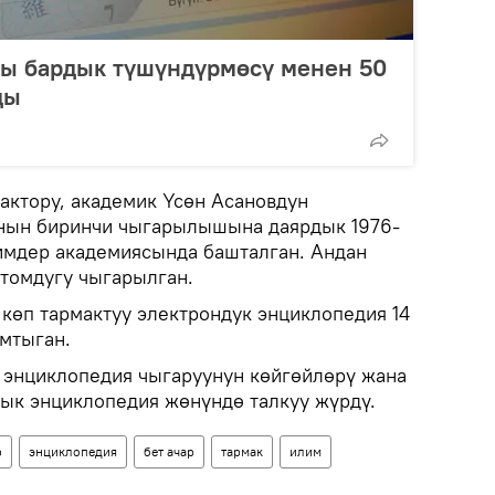
ы бардык түшүндүрмөсү менен 50
ды
ктору, академик Үсөн Асановдун
нын биринчи чыгарылышына даярдык 1976-
имдер академиясында башталган. Андан
 томдугу чыгарылган.
көп тармактуу электрондук энциклопедия 14
амтыган.
 энциклопедия чыгаруунун көйгөйлөрү жана
ык энциклопедия жөнүндө талкуу жүрдү.
р
энциклопедия
бет ачар
тармак
илим