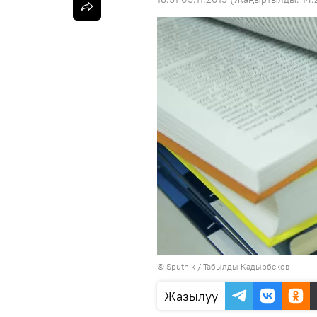
©
Sputnik / Табылды Кадырбеков
Жазылуу