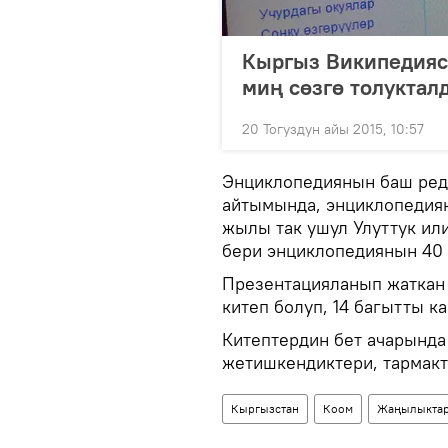
Кыргыз Википедияс
миң сөзгө толуктал
20 Тогуздун айы 2015, 10:57
Энциклопедиянын баш реда
айтымында, энциклопедия
жылы так ушул Улуттук ил
бери энциклопедиянын 40
Презентацияланып жаткан 
китеп болуп, 14 багытты к
Китептердин бет ачарында
жетишкендиктери, тармакт
Кыргызстан
Коом
Жаңылыкта