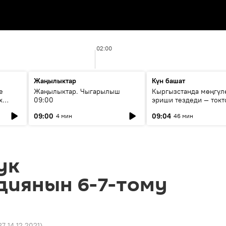
02:00
Жаңылыктар
Күн башат
е
Жаңылыктар. Чыгарылыш
Кыргызстанда мөңгүл
х
09:00
эриши тездеди — токт
мүмкүн эмеспи?
09:00
09:04
4 мин
46 мин
ук
диянын 6-7-тому
27 14.12.2021
)