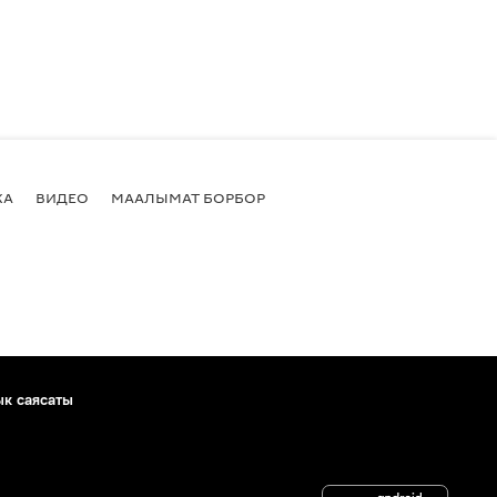
КА
ВИДЕО
МААЛЫМАТ БОРБОР
ык саясаты