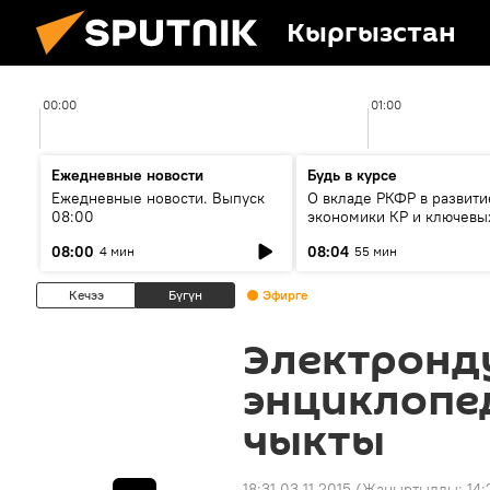
Кыргызстан
00:00
01:00
Ежедневные новости
Будь в курсе
Ежедневные новости. Выпуск
О вкладе РКФР в развити
08:00
экономики КР и ключевы
секторах до 2030 года
08:00
08:04
4 мин
55 мин
Кечээ
Бүгүн
Эфирге
Электронд
энциклопе
чыкты
18:31 03.11.2015
(Жаңыртылды:
14: