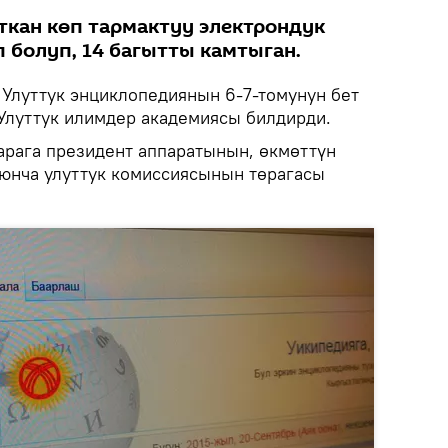
кан көп тармактуу электрондук
 болуп, 14 багытты камтыган.
Улуттук энциклопедиянын 6-7-томунун бет
 Улуттук илимдер академиясы билдирди.
рага президент аппаратынын, өкмөттүн
оюнча улуттук комиссиясынын төрагасы