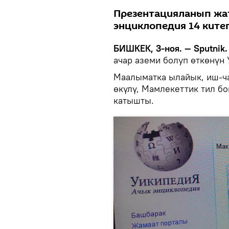
Презентацияланып жат
энциклопедия 14 китеп
БИШКЕК, 3-ноя. — Sputnik.
ачар аземи болуп өткөнүн
Маалыматка ылайык, иш-ча
өкүлү, Мамлекеттик тил б
катышты.