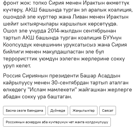
фронт жок: топко Сирия менен Ирактын өкмөттүк
күчтөрү, АКШ башында турган эл аралык коалиция,
ошондой эле күрттөр жана Ливан менен Ирактын
шейит ыктыярчылары каршылык көрсөтүүдө.
Ошол эле учурда 2014-жылдын сентябрынан
тартып АКШ башында турган коалиция БУУнун
Коопсуздук кеңешинин уруксатысыз жана Сирия
бийлиги менен макулдашпастан эле бул
террористтик уюмдун ээлеген жерлерине сокку
уруп келет.
Россия Сириянын президенти Башар Асаддын
кайрылуусу менен 30-сентябрдан тартып аталган
өлкөдөгү "Ислам мамлекети" жайгашкан жерлерге
абадан сокку ура баштаган.
Басма сөзгө баяндама
Дүйнөдө
Жаңылыктар
Саясат
Россиянын аскердик аба күчтөрүнүн чет жакта колдонулушу