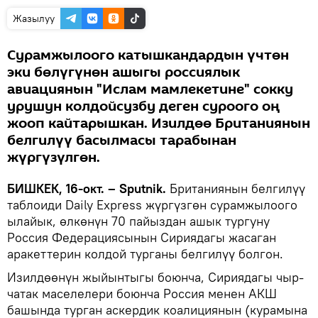
Жазылуу
Сурамжылоого катышкандардын үчтөн
эки бөлүгүнөн ашыгы россиялык
авиациянын "Ислам мамлекетине" сокку
урушун колдойсузбу деген суроого оң
жооп кайтарышкан. Изилдөө Британиянын
белгилүү басылмасы тарабынан
жүргүзүлгөн.
БИШКЕК, 16-окт. – Sputnik.
Британиянын белгилүү
таблоиди Daily Express жүргүзгөн сурамжылоого
ылайык, өлкөнүн 70 пайыздан ашык тургуну
Россия Федерациясынын Сириядагы жасаган
аракеттерин колдой турганы белгилүү болгон.
Изилдөөнүн жыйынтыгы боюнча, Сириядагы чыр-
чатак маселелери боюнча Россия менен АКШ
башында турган аскердик коалициянын (курамына