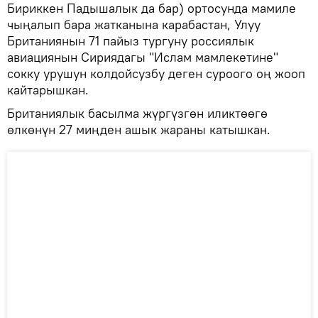
Бириккен Падышалык да бар) ортосунда мамиле
чыңалып бара жатканына карабастан, Улуу
Британиянын 71 пайыз тургуну россиялык
авиациянын Сириядагы "Ислам мамлекетине"
сокку урушун колдойсузбу деген суроого оң жооп
кайтарышкан.
Британиялык басылма жүргүзгөн иликтөөгө
өлкөнүн 27 миңден ашык жараны катышкан.