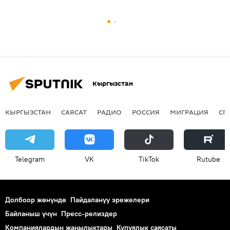
Кыргызстан
КЫРГЫЗСТАН
САЯСАТ
РАДИО
РОССИЯ
МИГРАЦИЯ
СП
Telegram
VK
ТikТоk
Rutube
Долбоор жөнүндө
Пайдалануу эрежелери
Байланыш үчүн
Пресс-релиздер
Компаниялардын жаңылыктары
Купуялык саясаты