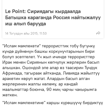
Le Point: Сириядагы кырдаалда
Батышка караганда Россия найтыжалуу
иш алып барууда
14 Тогуздун айы 2015, 11:53
"Ислам мамлекети" террористтик тобу бүгүнкү
күндө дүйнөнүн башкы коркунучтарынын бири
болуп эсептелет. Үч жыл ичинде террористтер
Ирак менен Сириянын көпчүлүк жерлерин басып
алышкан. Ошондой эле алар өз таасирин Түндүк
Африкада, тагыраак айтканда, Ливияда жайылтуу
аракетин көрүп жатат. Алардын басып алган
жерлеринин жалпы көлөмү, ар кандай
маалыматтар боюнча, 90 миң чарчы чакырымга
жеткен.
"Ислам мамлекетине" каршы күрөшүүчү бирдиктүү