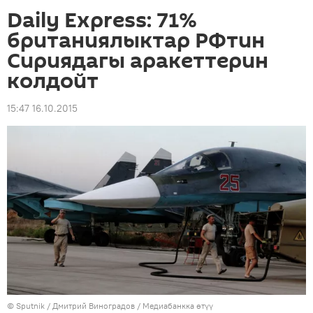
Daily Express: 71%
британиялыктар РФтин
Сириядагы аракеттерин
колдойт
15:47 16.10.2015
©
Sputnik
/ Дмитрий Виноградов
/
Медиабанкка өтүү