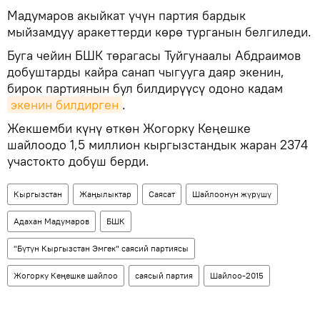
Мадумаров акыйкат үчүн партия бардык
мыйзамдуу аракеттерди көрө турганын белгиледи.
Буга чейин БШК төрагасы Туйгунаалы Абдраимов
добуштарды кайра санап чыгууга даяр экенин,
бирок партиянын бул билдирүүсү одоно кадам
экенин билдирген
.
Жекшемби күнү өткөн Жогорку Кеңешке
шайлоодо 1,5 миллион кыргызстандык жаран 2374
участокто добуш берди.
Кыргызстан
Жаңылыктар
Саясат
Шайлоонун жүрүшү
Адахан Мадумаров
БШК
"Бүтүн Кыргызстан Эмгек" саясий партиясы
Жогорку Кеңешке шайлоо
саясый партия
Шайлоо-2015