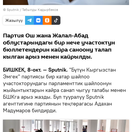
©
Sputnik / Табылды Кадырбеков
Жазылуу
Партия Ош жана Жалал-Абад
облустарындагы бир нече участоктун
бюллетендерин кайра саноону талап
кылган арыз менен кайрылды.
БИШКЕК, 8-окт. — Sputnik.
"Бүтүн Кыргызстан
Эмгек" партиясы бир катар шайлоо
участокторундагы парламенттик шайлоонун
жыйынтыктарын кайра санап чыгуу талабы менен
БШКга арыз жазды. Бул тууралуу Sputnik
агенттигине партиянын теңтөрагасы Адахан
Мадумаров билдирди.