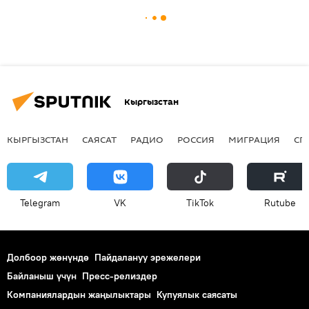
Кыргызстан
КЫРГЫЗСТАН
САЯСАТ
РАДИО
РОССИЯ
МИГРАЦИЯ
СП
Telegram
VK
ТikТоk
Rutube
Долбоор жөнүндө
Пайдалануу эрежелери
Байланыш үчүн
Пресс-релиздер
Компаниялардын жаңылыктары
Купуялык саясаты