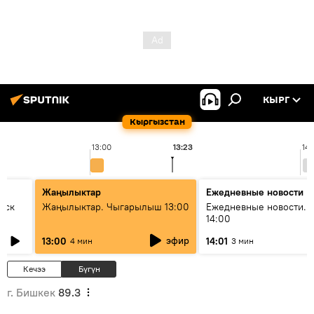
КЫРГ
Кыргызстан
13:00
13:23
14:
Жаңылыктар
Ежедневные новости
уск
Жаңылыктар. Чыгарылыш 13:00
Ежедневные новости. 
14:00
эфир
13:00
14:01
4 мин
3 мин
Кечээ
Бүгүн
г. Бишкек
89.3