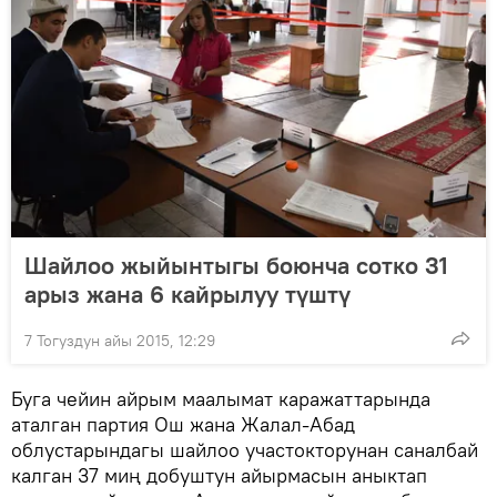
Шайлоо жыйынтыгы боюнча сотко 31
арыз жана 6 кайрылуу түштү
7 Тогуздун айы 2015, 12:29
Буга чейин айрым маалымат каражаттарында
аталган партия Ош жана Жалал-Абад
облустарындагы шайлоо участокторунан саналбай
калган 37 миң добуштун айырмасын аныктап