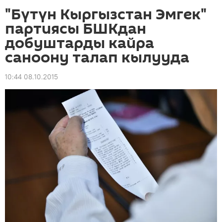
"Бүтүн Кыргызстан Эмгек"
партиясы БШКдан
добуштарды кайра
саноону талап кылууда
10:44 08.10.2015