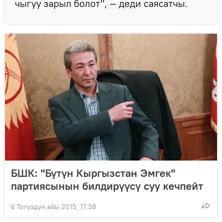
чыгуу зарыл болот", — деди саясатчы.
БШК: "Бүтүн Кыргызстан Эмгек"
партиясынын билдирүүсү суу кечпейт
6 Тогуздун айы 2015, 17:58