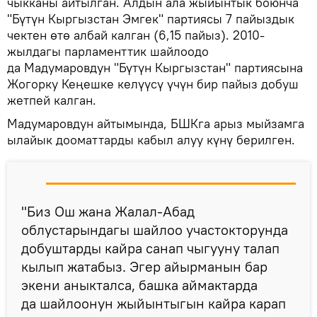
чыкканы айтылган. Алдын ала жыйынтык боюнча
"Бүтүн Кыргызстан Эмгек" партиясы 7 пайыздык
чектен өтө албай калган (6,15 пайыз). 2010-
жылдагы парламенттик шайлоодо
да Мадумаровдун "Бүтүн Кыргызстан" партиясына
Жогорку Кеңешке келүүсү үчүн бир пайыз добуш
жетпей калган.
Мадумаровдун айтымында, БШКга арыз мыйзамга
ылайык дооматтарды кабыл алуу күнү берилген.
"Биз Ош жана Жалал-Абад
облустарындагы шайлоо участокторунда
добуштарды кайра санап чыгууну талап
кылып жатабыз. Эгер айырманын бар
экени аныкталса, башка аймактарда
да шайлоонун жыйынтыгын кайра карап