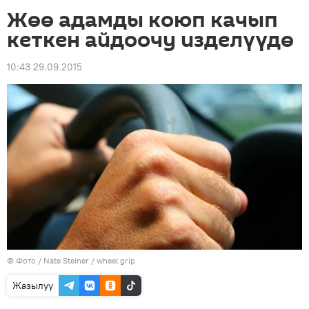
Жөө адамды коюп качып
кеткен айдоочу изделүүдө
10:43 29.09.2015
© Фото /
Nate Steiner
/
wheel grip
Жазылуу