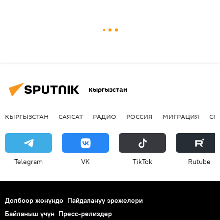
Кыргызстан
КЫРГЫЗСТАН
САЯСАТ
РАДИО
РОССИЯ
МИГРАЦИЯ
СП
Telegram
VK
ТikТоk
Rutube
Долбоор жөнүндө
Пайдалануу эрежелери
Байланыш үчүн
Пресс-релиздер