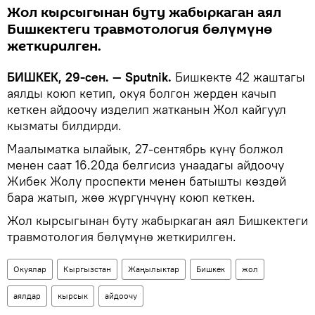
Жол кырсыгынан буту жабыркаган аял
Бишкектеги травмотология бөлүмүнө
жеткирилген.
БИШКЕК, 29-сен. — Sputnik.
Бишкекте 42 жаштагы
аялды коюп кетип, окуя болгон жерден качып
кеткен айдоочу изделип жатканын Жол кайгуул
кызматы билдирди.
Маалыматка ылайык, 27-сентябрь күнү болжол
менен саат 16.20да белгисиз унаадагы айдоочу
Жибек Жолу проспекти менен батышты көздөй
бара жатып, жөө жүргүнчүнү коюп кеткен.
Жол кырсыгынан буту жабыркаган аял Бишкектеги
травмотология бөлүмүнө жеткирилген.
Окуялар
Кыргызстан
Жаңылыктар
Бишкек
жол
аялдар
кырсык
айдоочу