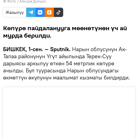
© Фото / Айнура Дуйшок
Жазылуу
Көпүрө пайдаланууга мөөнөтүнөн үч ай
мурда берилди.
БИШКЕК, 1-сен. — Sputnik.
Нарын облусунун Ак-
Талаа районунун Үгүт айылында Терек-Суу
дарыясы аркылуу өткөн 54 метрлик көпүрө
ачылды. Бул туурасында Нарын облусундагы
өкмөттүн өкүлүнүн маалымат кызматы билдирди.