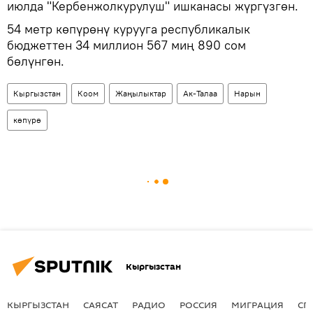
июлда "Кербенжолкурулуш" ишканасы жүргүзгөн.
54 метр көпүрөнү курууга республикалык
бюджеттен 34 миллион 567 миң 890 сом
бөлүнгөн.
Кыргызстан
Коом
Жаңылыктар
Ак-Талаа
Нарын
көпүрө
Кыргызстан
КЫРГЫЗСТАН
САЯСАТ
РАДИО
РОССИЯ
МИГРАЦИЯ
СП