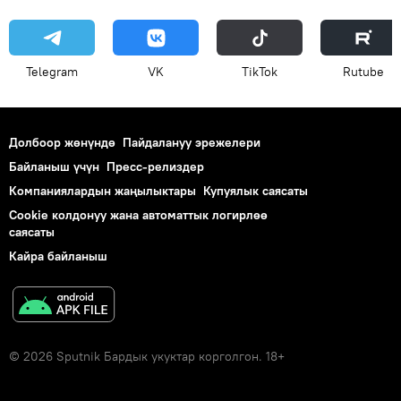
Telegram
VK
ТikТоk
Rutube
Долбоор жөнүндө
Пайдалануу эрежелери
Байланыш үчүн
Пресс-релиздер
Компаниялардын жаңылыктары
Купуялык саясаты
Cookie колдонуу жана автоматтык логирлөө
саясаты
Кайра байланыш
© 2026 Sputnik Бардык укуктар корголгон. 18+