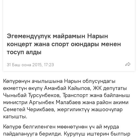
Эгемендүүлүк майрамын Нарын
концерт жана спорт оюндары менен
тосуп алды
31 Баш оона 2015, 17:23
Көпүрөнүн ачылышына Нарын облусундагы
өкмөттүн өкүлү Аманбай Кайыпов, ЖК депутаты
Чыныбай Турсунбеков, Транспорт жана байланыш
министри Аргынбек Малабаев жана район акими
Семетей Черикбаев, жергиликтүү жашоочулар
катышты.
Көпүрө белгиленген мөөнөтүнөн үч ай мурда
пайдаланууга берилди. Курулуш иштерин былтыр