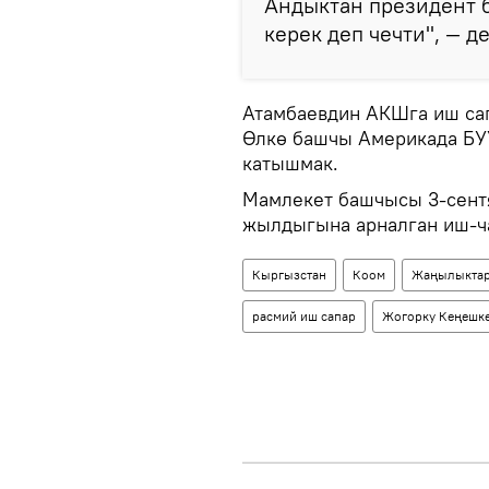
Андыктан президент 
керек деп чечти", — д
Атамбаевдин АКШга иш са
Өлкө башчы Америкада Б
катышмак.
Мамлекет башчысы 3-сент
жылдыгына арналган иш-ч
Кыргызстан
Коом
Жаңылыкта
расмий иш сапар
Жогорку Кеңешк