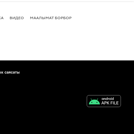
КА
ВИДЕО
МААЛЫМАТ БОРБОР
ык саясаты