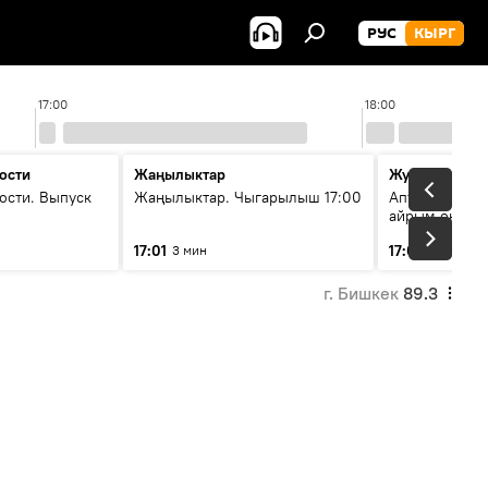
РУС
КЫРГ
17:00
18:00
ости
Жаңылыктар
Жума жыйын
ости. Выпуск
Жаңылыктар. Чыгарылыш 17:00
Апта ичинде 
айрым окуяла
17:01
17:05
3 мин
45 мин
г. Бишкек
89.3