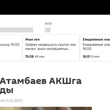
16:00
Ачык кеп
Ежедневные нов
рылыш 15:00
Сейрек кездешүүчү куштун изи
Ежедневные нов
менен: анын миграциялык
16:00
жолу эмнеден кабар берет?
15:08
16:01
43 мин
5 мин
 Атамбаев АКШга
лды
:44 15.12.2021
)