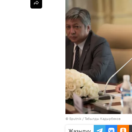
©
Sputnik / Табылды Кадырбеков
Жазылуу