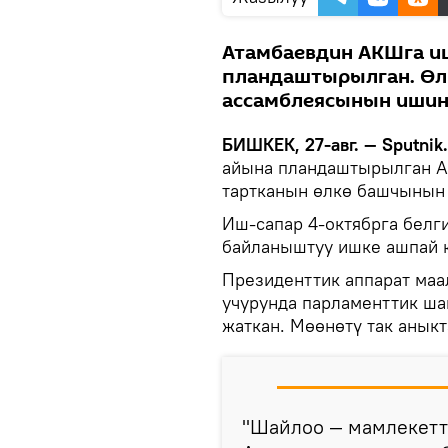
Атамбаевдин АКШга и
пландаштырылган. Өл
ассамблеясынын ишин
БИШКЕК, 27-авг. — Sputnik.
айына пландаштырылган А
тартканын өлкө башчынын
Иш-сапар 4-октябрга белг
байланыштуу ишке ашпай 
Президенттик аппарат маа
учурунда парламенттик ша
жаткан. Мөөнөтү так анык
"Шайлоо — мамлекетт