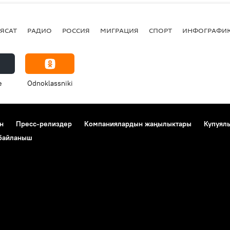
ЯСАТ
РАДИО
РОССИЯ
МИГРАЦИЯ
СПОРТ
ИНФОГРАФИ
e
Odnoklassniki
н
Пресс-релиздер
Компаниялардын жаңылыктары
Купуял
 байланыш