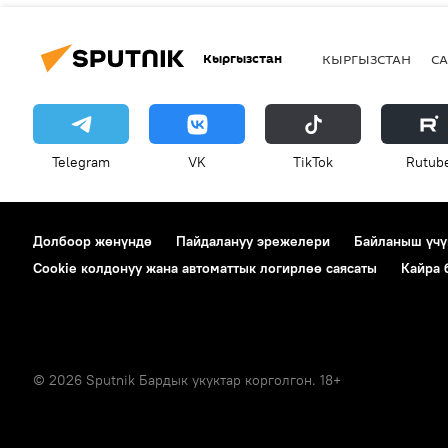
Кыргызстан
КЫРГЫЗСТАН
СА
Telegram
VK
ТikТоk
Rutub
Долбоор жөнүндө
Пайдалануу эрежелери
Байланыш үчү
Cookie колдонуу жана автоматтык логирлөө саясаты
Кайра
© 2026 Sputnik Бардык укуктар корголгон. 18+