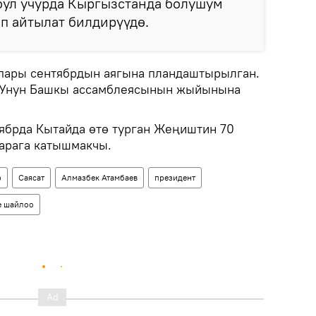
бул учурда Кыргызстанда болушум
еп айтылат билдирүүдө.
пары сентябрдын аягына пландаштырылган.
УУнун Башкы ассамблеясынын жыйынына
ябрда Кытайда өтө турган Жеңиштин 70
арага катышмакчы.
р
Саясат
Алмазбек Атамбаев
президент
е шайлоо