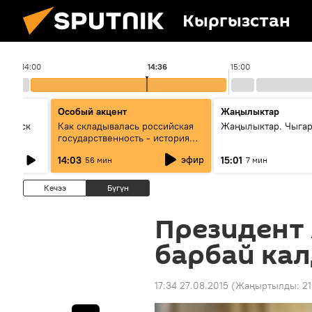
Кыргызстан
14:00
14:36
15:00
Особый акцент
Жаңылыктар
Выпуск
Как складывалась российская
Жаңылыктар. Чыга
государственность - история
России и геополитика Евразии
эфир
14:03
15:01
56 мин
7 мин
глазами аналитиков
Кечээ
Бүгүн
Президент
барбай ка
17:34 27.08.2015
(Жаңыртылды:
21