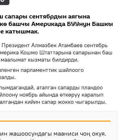
ш сапары сентябрдын аягына
кө башчы Америкада БУУнун Башкы
е катышмак.
Президент Алмазбек Атамбаев сентябрь
мерика Кошмо Штаттарына сапарынан баш
 маалымат кызматы билдирди.
иленген парламенттик шайлоого
калды.
лымдагандай, аталган сапарды пландоо
йлоону ноябрь айында өткөрүү каралып
талгандан кийин сапар жокко чыгарылды.
ин жашоосундагы мааниси чоң окуя.