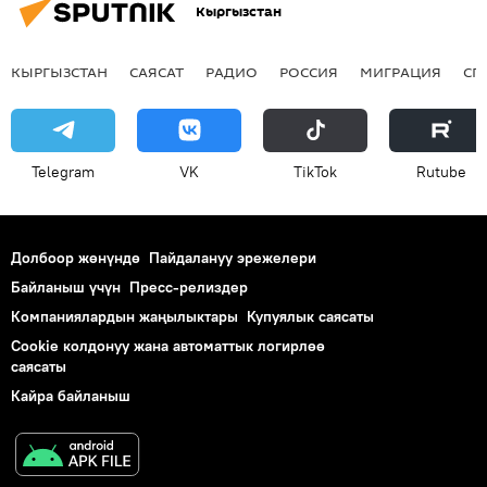
Кыргызстан
КЫРГЫЗСТАН
САЯСАТ
РАДИО
РОССИЯ
МИГРАЦИЯ
СП
Telegram
VK
ТikТоk
Rutube
Долбоор жөнүндө
Пайдалануу эрежелери
Байланыш үчүн
Пресс-релиздер
Компаниялардын жаңылыктары
Купуялык саясаты
Cookie колдонуу жана автоматтык логирлөө
саясаты
Кайра байланыш