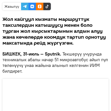
Жазылуу
Жол кайгуул кызматы маршруттук
таксилердин катышуусу менен боло
турган жол кырсыктарынын алдын алуу
жана көчөлөрдө коомдук тартип орнотуу
максатында рейд жүргүзгөн.
БИШКЕК, 31-июль — Sputnik.
Текшерүү учурунда
техникалык абалы начар 51 микроавтобус айып пул
төлөнүүчү унаа жайына алынып келгенин ИИМ
билдирет.