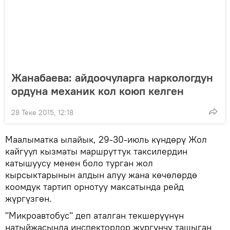
Жанабаева: айдоочуларга наркологдун
ордуна механик кол коюп келген
28 Теке 2015, 12:18
Маалыматка ылайык, 29-30-июль күндөрү Жол
кайгуул кызматы маршруттук таксилердин
катышуусу менен боло турган жол
кырсыктарынын алдын алуу жана көчөлөрдө
коомдук тартип орнотуу максатында рейд
жүргүзгөн.
"Микроавтобус" деп аталган текшерүүнүн
натыйжасында инспекторлор жүргүнчү ташыган