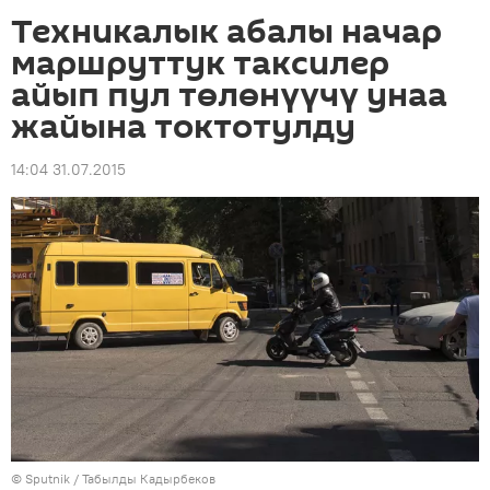
Техникалык абалы начар
маршруттук таксилер
айып пул төлөнүүчү унаа
жайына токтотулду
14:04 31.07.2015
©
Sputnik / Табылды Кадырбеков