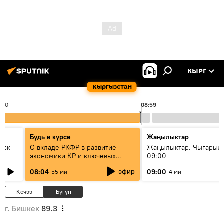
КЫРГ
Кыргызстан
:00
08:59
Будь в курсе
Жаңылыктар
уск
О вкладе РКФР в развитие
Жаңылыктар. Чыгары
экономики КР и ключевых
09:00
секторах до 2030 года
эфир
08:04
09:00
55 мин
4 мин
Кечээ
Бүгүн
г. Бишкек
89.3