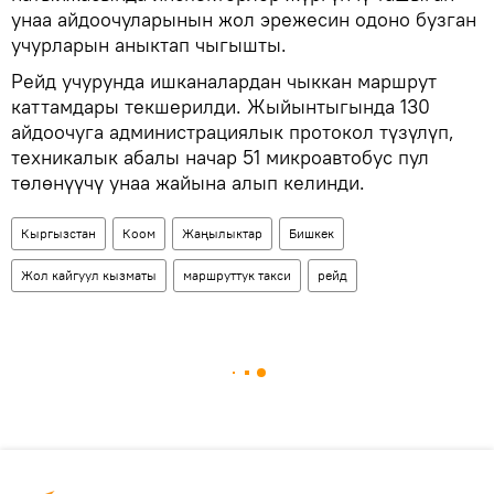
унаа айдоочуларынын жол эрежесин одоно бузган
учурларын аныктап чыгышты.
Рейд учурунда ишканалардан чыккан маршрут
каттамдары текшерилди. Жыйынтыгында 130
айдоочуга администрациялык протокол түзүлүп,
техникалык абалы начар 51 микроавтобус пул
төлөнүүчү унаа жайына алып келинди.
Кыргызстан
Коом
Жаңылыктар
Бишкек
Жол кайгуул кызматы
маршруттук такси
рейд