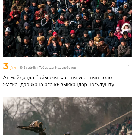
3
/14
©
Sputnik / Табылды Кадырбеков
Ат майданда байыркы салтты улантып келе
жаткандар жана ага кызыккандар чогулушту.