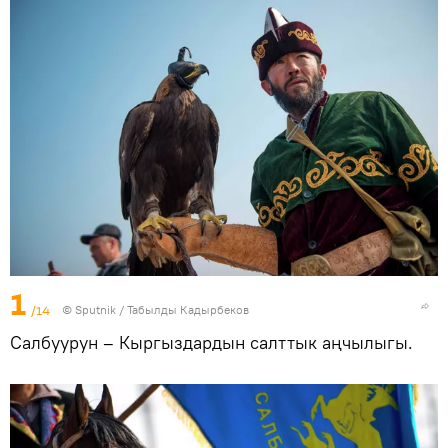
1
/14
©
Sputnik / Табылды Кадырбеков
Салбуурун – Кыргыздардын салттык аңчылыгы.