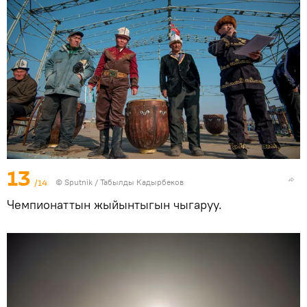
13
/14
©
Sputnik / Табылды Кадырбеков
Чемпионаттын жыйынтыгын чыгаруу.