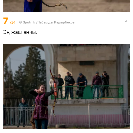
7
/14
©
Sputnik / Табылды Кадырбеков
Эң жаш аңчы.