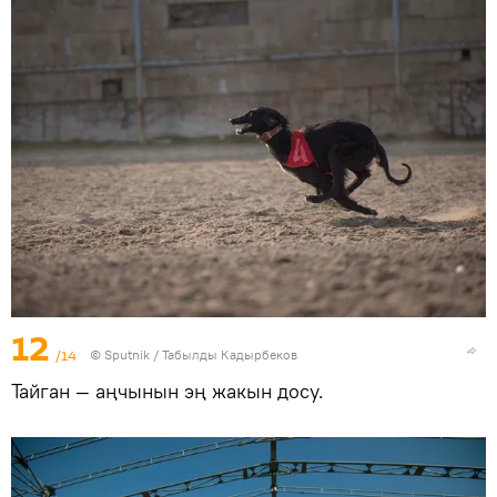
12
/14
©
Sputnik / Табылды Кадырбеков
Тайган — аңчынын эң жакын досу.