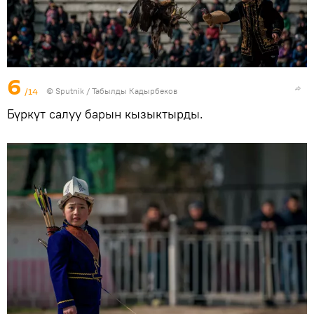
6
/14
©
Sputnik / Табылды Кадырбеков
Бүркүт салуу барын кызыктырды.