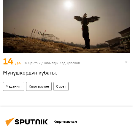
14
/14
©
Sputnik / Табылды Кадырбеков
Мүнүшкөрдүн кубаты.
Маданият
Кыргызстан
Сүрөт
Кыргызстан