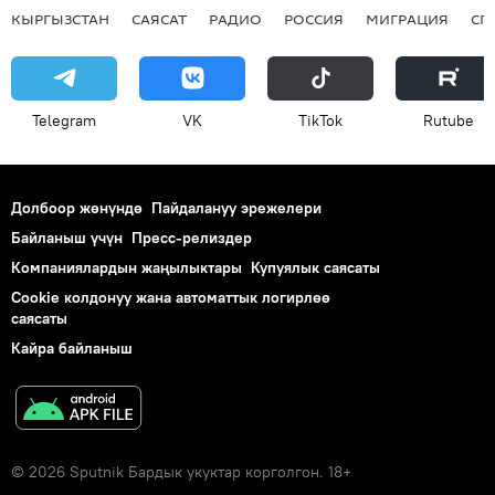
КЫРГЫЗСТАН
САЯСАТ
РАДИО
РОССИЯ
МИГРАЦИЯ
СП
Telegram
VK
ТikТоk
Rutube
Долбоор жөнүндө
Пайдалануу эрежелери
Байланыш үчүн
Пресс-релиздер
Компаниялардын жаңылыктары
Купуялык саясаты
Cookie колдонуу жана автоматтык логирлөө
саясаты
Кайра байланыш
© 2026 Sputnik Бардык укуктар корголгон. 18+