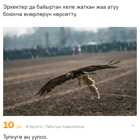
Эркектер да байыртан келе жаткан жаа атуу
боюнча өнөрлөрүн көрсөттү.
10
/14
©
Sputnik / Табылды Кадырбеков
Түлкүгө аң уулоо.