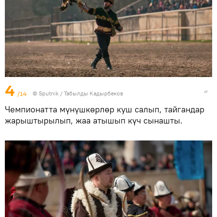
4
/14
©
Sputnik / Табылды Кадырбеков
Чемпионатта мүнүшкөрлөр куш салып, тайгандар
жарыштырылып, жаа атышып күч сынашты.