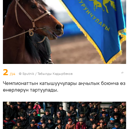
2
/14
©
Sputnik / Табылды Кадырбеков
Чемпионаттын катышуучулары аңчылык боюнча өз
өнөрлөрүн тартуулады.