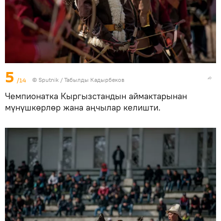
5
/14
©
Sputnik / Табылды Кадырбеков
Чемпионатка Кыргызстандын аймактарынан
мүнүшкөрлөр жана аңчылар келишти.