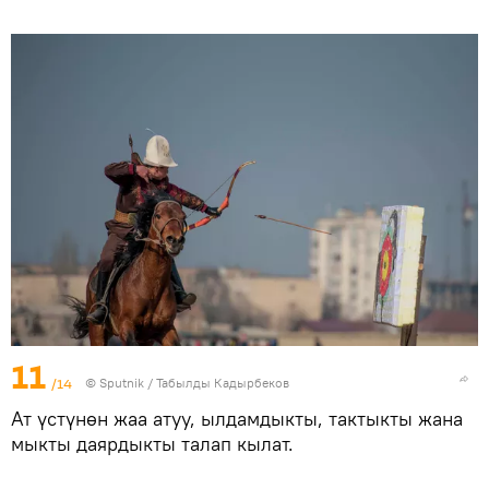
11
/14
©
Sputnik / Табылды Кадырбеков
Ат үстүнөн жаа атуу, ылдамдыкты, тактыкты жана
мыкты даярдыкты талап кылат.