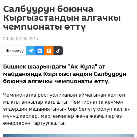
Салбуурун боюнча
Кыргызстандын алгачкы
чемпионаты өттү
20:06 02.03.2015
Жазылуу
Бишкек шаарындагы "Ак-Кула" ат
майданында Кыргызстандын Салбуурун
боюнча алгачкы чемпионаты өттү.
Чемпионатка республиканын аймагынан келген
мыкты аңчылар катышты. Чемпионатта көчмөн
элдердин маданиятынын бир бөлүгү болуп калган
мүнүшкөрлөр, мергенчилер жана жаачылар өз
өнөрлөрүн тартуулашты.