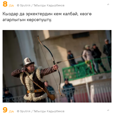
8
/14
©
Sputnik / Табылды Кадырбеков
Кыздар да эркектердин кем калбай, көзгө
атарлыгын көрсөтүштү.
9
/14
©
Sputnik / Табылды Кадырбеков