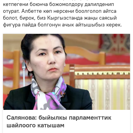
кетпегени боюнча божомолдору далилденип
отурат. Албетте көп нерсени боолголоп айтса
болот, бирок, биз Кыргызстанда жаңы саясый
фигура пайда болгонун ачык айтышыбыз керек.
Cалянова: быйылкы парламенттик
шайлоого катышам