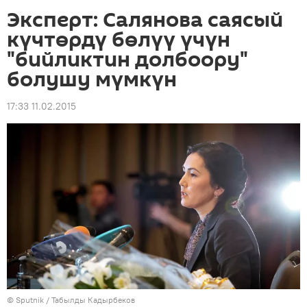
Эксперт: Салянова саясый
күчтөрдү бөлүү үчүн
"бийликтин долбоору"
болушу мүмкүн
17:33 11.02.2015
©
Sputnik / Табылды Кадырбеков