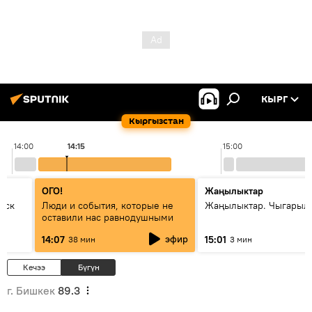
КЫРГ
Кыргызстан
14:00
14:15
15:00
ОГО!
Жаңылыктар
уск
Люди и события, которые не
Жаңылыктар. Чыгарыл
оставили нас равнодушными
эфир
14:07
15:01
38 мин
3 мин
Кечээ
Бүгүн
г. Бишкек
89.3