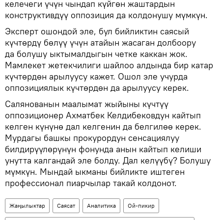
келечеги үчүн чындап күйгөн жаштардын
конструктивдүү оппозиция да колдонушу мүмкүн.
Эксперт ошондой эле, бул бийликтин саясый
күчтөрдү бөлүү үчүн атайын жасаган долбоору
да болушу ыктымалдыгын четке каккан жок.
Мамлекет жетекчилиги шайлоо алдында бир катар
күчтөрдөн арылуусу кажет. Ошол эле учурда
оппозициялык күчтөрдөн да арылуусу керек.
Салянованын маалымат жыйыны күчтүү
оппозиционер Ахматбек Келдибековдун кайтып
келген күнүнө дал келгенин да белгилөө керек.
Мурдагы башкы прокурордун сенсациялуу
билдирүүлөрүнүн фонунда анын кайтып келиши
унутта калгандай эле болду. Дал келүүбү? Болушу
мүмкүн. Мындай ыкманы бийликте иштеген
профессионал пиарчылар такай колдонот.
Жаңылыктар
Саясат
Аналитика
Ой-пикир