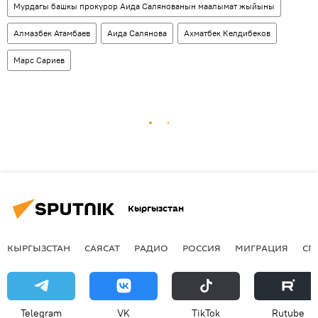
Мурдагы башкы прокурор Аида Салянованын маалымат жыйыны
Алмазбек Атамбаев
Аида Салянова
Ахматбек Келдибеков
Марс Сариев
Кыргызстан
КЫРГЫЗСТАН
САЯСАТ
РАДИО
РОССИЯ
МИГРАЦИЯ
СП
Telegram
VK
ТikТоk
Rutube