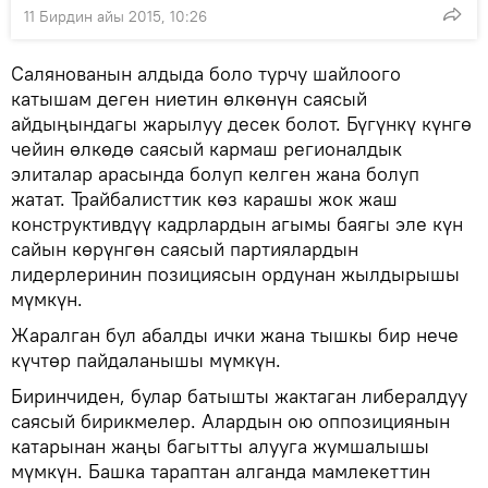
11 Бирдин айы 2015, 10:26
Салянованын алдыда боло турчу шайлоого
катышам деген ниетин өлкөнүн саясый
айдыңындагы жарылуу десек болот. Бүгүнкү күнгө
чейин өлкөдө саясый кармаш регионалдык
элиталар арасында болуп келген жана болуп
жатат. Трайбалисттик көз карашы жок жаш
конструктивдүү кадрлардын агымы баягы эле күн
сайын көрүнгөн саясый партиялардын
лидерлеринин позициясын ордунан жылдырышы
мүмкүн.
Жаралган бул абалды ички жана тышкы бир нече
күчтөр пайдаланышы мүмкүн.
Биринчиден, булар батышты жактаган либералдуу
саясый бирикмелер. Алардын ою оппозициянын
катарынан жаңы багытты алууга жумшалышы
мүмкүн. Башка тараптан алганда мамлекеттин