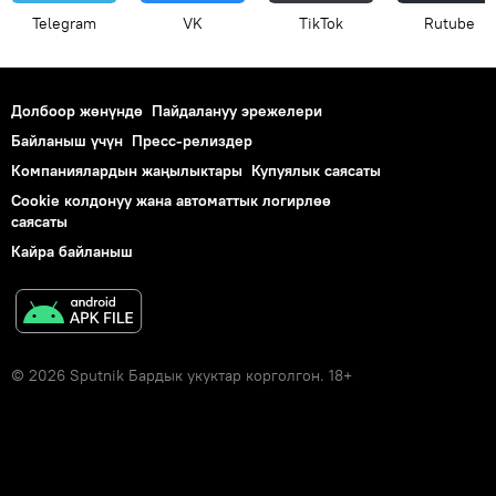
Telegram
VK
ТikТоk
Rutube
Долбоор жөнүндө
Пайдалануу эрежелери
Байланыш үчүн
Пресс-релиздер
Компаниялардын жаңылыктары
Купуялык саясаты
Cookie колдонуу жана автоматтык логирлөө
саясаты
Кайра байланыш
© 2026 Sputnik Бардык укуктар корголгон. 18+