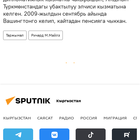
Түркмөнстандагы убактылуу элчиси кызматына
келген. 2009-жылдын сентябрь айында
Вашингтонго келип, кайтадан пенсияга чыккан.
Таржымал
Ричард М.Майлз
Кыргызстан
КЫРГЫЗСТАН
САЯСАТ
РАДИО
РОССИЯ
МИГРАЦИЯ
СП