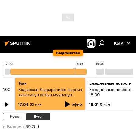
КЫРГ
Кыргызстан
17:00
17:46
18:00
Туяк
Ежедневные новости
17:00
Кадыржан Кыдыралиев: кыргыз
Ежедневные новости. 
киносунун алтын муунунун
18:00
өкүлү
эфир
17:04
18:01
50 мин
5 мин
Кечээ
Бүгүн
г. Бишкек
89.3