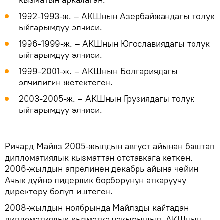
1992-1993-ж. – АКШнын Азербайжандагы толук
ыйгарымдуу элчиси.
1996-1999-ж. – АКШнын Югославиядагы толук
ыйгарымдуу элчиси.
1999-2001-ж. – АКШнын Болгариядагы
элчилигин жетектеген.
2003-2005-ж. – АКШнын Грузиядагы толук
ыйгарымдуу элчиси.
Ричард Майлз 2005-жылдын август айынан баштап
дипломатиялык кызматтан отставкага кеткен.
2006-жылдын апрелинен декабрь айына чейин
Ачык дүйнө лидерлик борборунун аткаруучу
директору болуп иштеген.
2008-жылдын ноябрында Майлзды кайтадан
дипломатиялык кызматка чакырышып, АКШнын