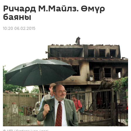
Ричард М.Майлз. Өмүр
баяны
10:20 06.02.2015
©
AFP
/ Santiago Lyon / pool