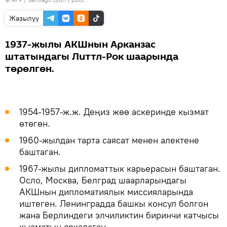
Жазылуу
1937-жылы АКШнын Арканзас
штатындагы Литтл-Рок шаарында
төрөлгөн.
1954-1957-ж.ж. Деңиз жөө аскеринде кызмат
өтөгөн.
1960-жылдан тарта саясат менен алектене
баштаган.
1967-жылы дипломаттык карьерасын баштаган.
Осло, Москва, Белград шаарларындагы
АКШнын дипломатиялык миссияларында
иштеген. Ленинградда башкы консул болгон
жана Берлиндеги элчиликтин биринчи катчысы
кызматын аркалаган.