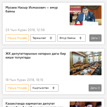
мандат
мыйзам
Мусаев Насыр Исмазович — өмүр
баяны
23 Чын Куран 2018, 12:58
Насыр Мусаев
Таржымал
Өмүр баяны
Дагы
1
биография
ЖК депутаттарынын катарын дагы бир
киши толуктады
18 Чын Куран 2018, 18:16
Насыр Мусаев
Кыргызстан
Дагы
3
Жаңылыктар
Саясат
Жогорку Кеңеш
ант берүү
Казакстанда кармалган депутат