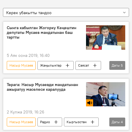
Керек убакытты тандоо
Сынга кабылган Жогорку Кеңештин
депутаты Мусаев мандатынан баш
тартты
5 Аяк оона 2019, 16:40
Насыр Мусаев
Жаңылыктар
Саясат
Дагы
5
Кыргызстан
депутат
арыз
мандат
Борбордук шайлоо комиссиясы
Төрага: Насыр Мусаевди мандатынан
ажыратуу маселеси каралууда
2 Кулжа 2019, 16:26
Насыр Мусаев
Радио
Кыргызстан
Дагы
4
Саясат
Дастанбек Жумабеков