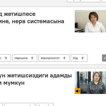
д жетишпесе
ине, нерв системасына
н
медицина
эндокринолог
йод
Д
организм
оору
ун жетишсиздиги адамды
и мүмкүн