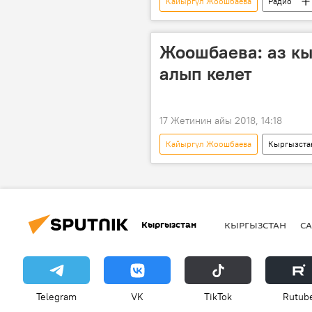
Кайыргүл Жоошбаева
Радио
Жоошбаева: аз к
алып келет
17 Жетинин айы 2018, 14:18
Кайыргүл Жоошбаева
Кыргызста
Кыргызстан
КЫРГЫЗСТАН
СА
Telegram
VK
ТikТоk
Rutub