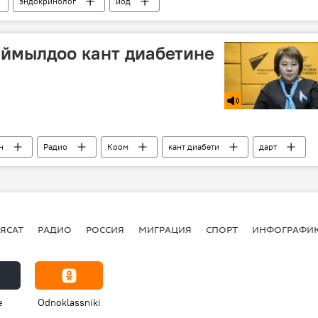
эндокринолог
йод
ыймылдоо кант диабетине
н
Радио
Коом
кант диабети
дарт
ЯСАТ
РАДИО
РОССИЯ
МИГРАЦИЯ
СПОРТ
ИНФОГРАФИ
e
Odnoklassniki