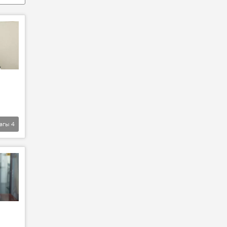
агы
4