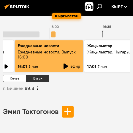
КЫРГ
Кыргызстан
16:00
16:35
Ежедневные новости
Жаңылыктар
ан
Ежедневные новости. Выпуск
Жаңылыктар. Чыгарыл
16:00
эфир
16:01
17:01
3 мин
7 мин
Кечээ
Бүгүн
г. Бишкек
89.3
Эмил Токтогонов