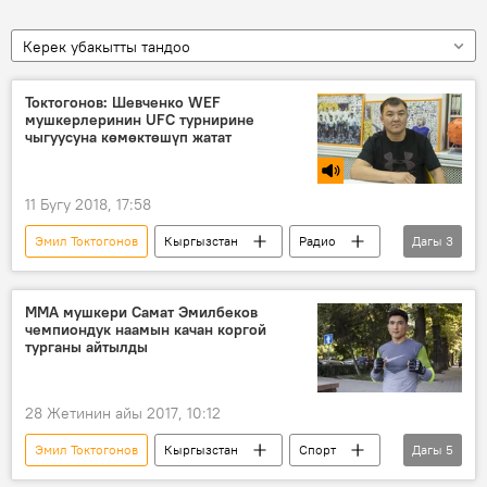
Керек убакытты тандоо
Токтогонов: Шевченко WEF
мушкерлеринин UFC турнирине
чыгуусуна көмөктөшүп жатат
11 Бугу 2018, 17:58
Эмил Токтогонов
Кыргызстан
Радио
Дагы
3
Спорт
Валентина Шевченко
WEF
ММА мушкери Самат Эмилбеков
чемпиондук наамын качан коргой
турганы айтылды
28 Жетинин айы 2017, 10:12
Эмил Токтогонов
Кыргызстан
Спорт
Дагы
5
Жаңылыктар
Самат Эмилбеков