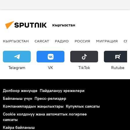
мушкер
чемпион
турнир
Кыргызстан
КЫРГЫЗСТАН
САЯСАТ
РАДИО
РОССИЯ
МИГРАЦИЯ
СП
Telegram
VK
ТikТоk
Rutube
Долбоор жөнүндө
Пайдалануу эрежелери
Байланыш үчүн
Пресс-релиздер
Компаниялардын жаңылыктары
Купуялык саясаты
Cookie колдонуу жана автоматтык логирлөө
саясаты
Кайра байланыш