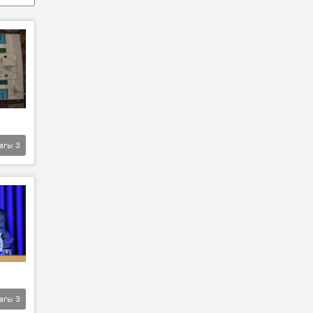
агы
3
агы
3