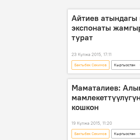
Айтиев атындагы 
экспонаты жамгы
турат
23 Кулжа 2015, 17:11
Бактыбек Секимов
Кыргызстан
Гапар Айтиев атындагы улуттук көркө
Маматалиев: Алы
мамлекеттүүлүгүн
кошкон
19 Кулжа 2015, 11:20
Бактыбек Секимов
Кыргызстан