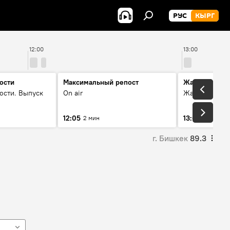
РУС
КЫРГ
12:00
13:00
ости
Максимальный репост
Жаңылыктар
ости. Выпуск
On air
Жаңылыктар.
12:05
13:01
2 мин
3 мин
г. Бишкек
89.3