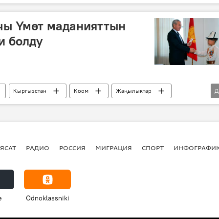
а
датка
чы Үмөт маданияттын
и болду
Кыргызстан
Коом
Жаңылыктар
Д
жана туризм министрлиги
Үмөт Болот уулу
ЯСАТ
РАДИО
РОССИЯ
МИГРАЦИЯ
СПОРТ
ИНФОГРАФИ
e
Odnoklassniki