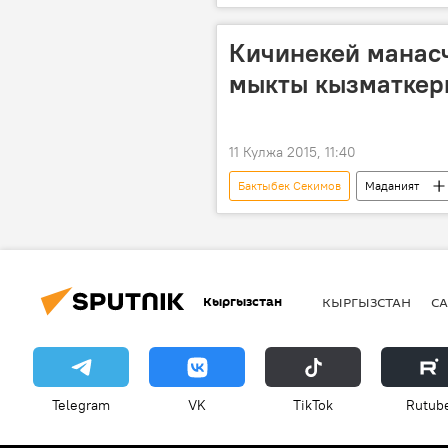
Алай району
Алымбек Датк
Кичинекей манас
мыкты кызматкер
11 Кулжа 2015, 11:40
Бактыбек Секимов
Маданият
Манас
Маданият, маалымат 
Кыргызстан
КЫРГЫЗСТАН
СА
Telegram
VK
ТikТоk
Rutub