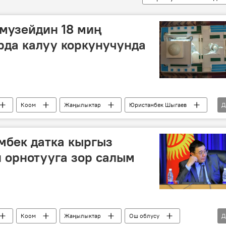
музейдин 18 миң
рда калуу коркунучунда
Коом
Жаңылыктар
Юристанбек Шыгаев
Д
м сүрөт музейи
экспонат
музей
мбек датка кыргыз
 орнотууга зор салым
Коом
Жаңылыктар
Ош облусу
Д