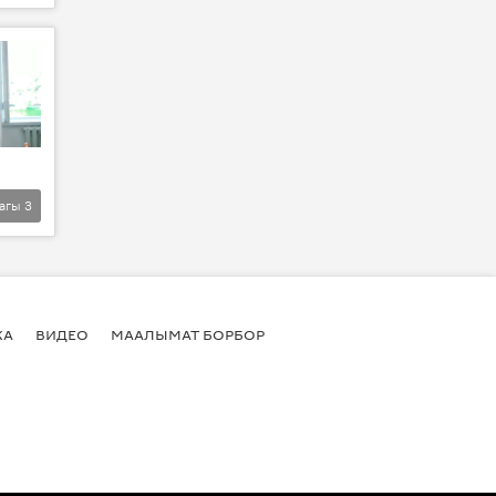
агы
3
КА
ВИДЕО
МААЛЫМАТ БОРБОР