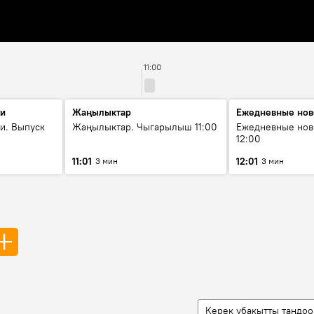
11:00
ти
Жаңылыктар
Ежедневные нов
и. Выпуск
Жаңылыктар. Чыгарылыш 11:00
Ежедневные нов
12:00
11:01
12:01
3 мин
3 мин
Керек убакытты тандоо