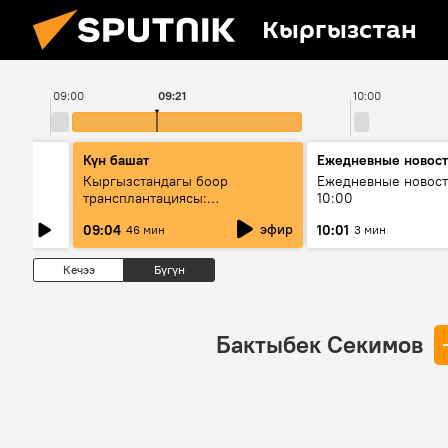
Кыргызстан
09:00
09:21
10:00
Күн башат
Ежедневные новос
лыш
Кыргызстандагы боор
Ежедневные новост
трансплантациясы:
10:00
жетишкендиктер жана өнүгүү
эфир
09:04
10:01
46 мин
3 мин
келечеги
Кечээ
Бүгүн
Бактыбек Секимов