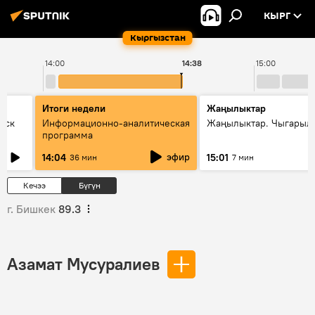
КЫРГ
Кыргызстан
14:00
14:38
15:00
Итоги недели
Жаңылыктар
уск
Информационно-аналитическая
Жаңылыктар. Чыгарыл
программа
эфир
14:04
15:01
36 мин
7 мин
Кечээ
Бүгүн
г. Бишкек
89.3
Азамат Мусуралиев