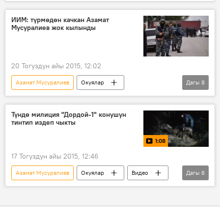
Кыргызстан
Жаңылыктар
№50 түрмөдөн качкан кылмышкерлер
ИИМ: түрмөдөн качкан Азамат
Мусуралиев жок кылынды
Алтынбек Итибаев
Ички иштер министрлиги
издөө
20 Тогуздун айы 2015, 12:02
Азамат Мусуралиев
Окуялар
Дагы
8
Кыргызстан
Жаңылыктар
№50 түрмөдөн качкан кылмышкерлер
Түндө милиция "Дордой-1" конушун
тинтип издеп чыкты
Сокулук
кылмыш
издөө
1:08
качкын
түрмө
17 Тогуздун айы 2015, 12:46
Азамат Мусуралиев
Окуялар
Видео
Дагы
6
Жаңылыктар
№50 түрмөдөн качкан кылмышкерлер
"Дордой —1"
Данияр Кадыралиев