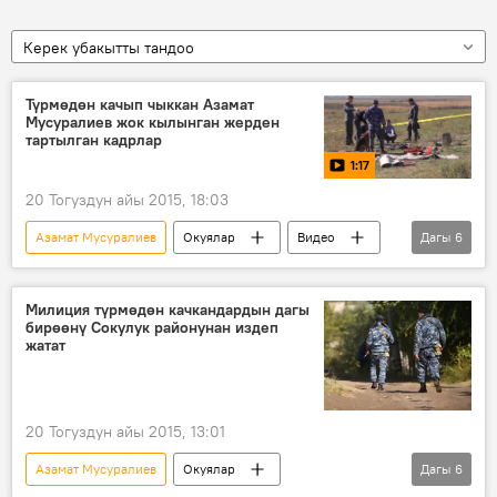
Керек убакытты тандоо
Түрмөдөн качып чыккан Азамат
Мусуралиев жок кылынган жерден
тартылган кадрлар
1:17
20 Тогуздун айы 2015, 18:03
Азамат Мусуралиев
Окуялар
Видео
Дагы
6
Жаңылыктар
№50 түрмөдөн качкан кылмышкерлер
Милиция түрмөдөн качкандардын дагы
бирөөнү Сокулук районунан издеп
Сокулук
милиция
издөө
жатат
кылмышкер
20 Тогуздун айы 2015, 13:01
Азамат Мусуралиев
Окуялар
Дагы
6