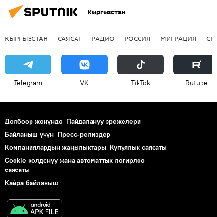
Кыргызстан
ИИМ
түрмө
КЫРГЫЗСТАН
САЯСАТ
РАДИО
РОССИЯ
МИГРАЦИЯ
СП
Telegram
VK
ТikТоk
Rutube
Долбоор жөнүндө
Пайдалануу эрежелери
Байланыш үчүн
Пресс-релиздер
Компаниялардын жаңылыктары
Купуялык саясаты
Cookie колдонуу жана автоматтык логирлөө
саясаты
Кайра байланыш