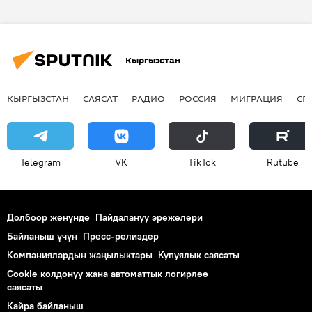
Кыргызстан
КЫРГЫЗСТАН
САЯСАТ
РАДИО
РОССИЯ
МИГРАЦИЯ
СП
Telegram
VK
ТikТоk
Rutube
Долбоор жөнүндө
Пайдалануу эрежелери
Байланыш үчүн
Пресс-релиздер
Компаниялардын жаңылыктары
Купуялык саясаты
Cookie колдонуу жана автоматтык логирлөө
саясаты
Кайра байланыш