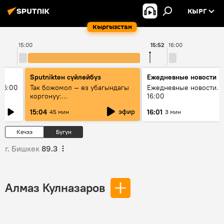
КЫРГ
Кыргызстан
15:00
15:52
16:00
Sputnikteн сүйлөйбүз
Ежедневные новости
15:00
Так божомол — өз убагындагы
Ежедневные новости. 
коргонуу:
16:00
гидрометеорологиялык кызмат
эфир
15:04
16:01
45 мин
3 мин
кантип өркүндөтүлүүдө
Кечээ
Бүгүн
г. Бишкек
89.3
Алмаз Кулназаров