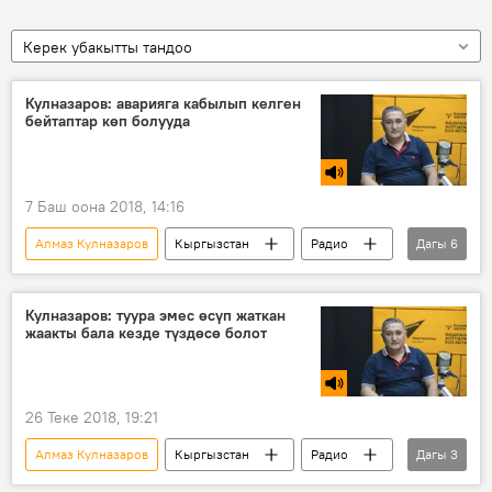
Керек убакытты тандоо
Кулназаров: аварияга кабылып келген
бейтаптар көп болууда
7 Баш оона 2018, 14:16
Алмаз Кулназаров
Кыргызстан
Радио
Дагы
6
Коом
медицина
жаак
авария
сөөк
жол кырсык
Кулназаров: туура эмес өсүп жаткан
жаакты бала кезде түздөсө болот
26 Теке 2018, 19:21
Алмаз Кулназаров
Кыргызстан
Радио
Дагы
3
Коом
медицина
көйгөй