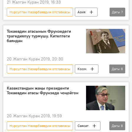
21 Жалган Куран 2019, 16:33
Нурсултан Назарбаевдин отставкасы
Азия
Дагы
7
Дүйнөдө
Жаңылыктар
Казакстан
Нурсултан Назарбаев
Токаевдин атасынын Фрунзедеги
трагедиялуу турмушу. Китептеги
Касым-Жомарт Токаев
президент
баяндан
Коом
20 Жалган Куран 2019, 20:30
Нурсултан Назарбаевдин отставкасы
Коом
Дагы
8
Азия
Дүйнөдө
Жаңылыктар
Кыргызстан
Фрунзе
Казакстандын жаңы президенти
Токаевдин атасы Фрунзеде чоңойгон
Касым-Жомарт Токаев
үй-бүлө
трагедия
20 Жалган Куран 2019, 19:59
Нурсултан Назарбаевдин отставкасы
Саясат
Дагы
8