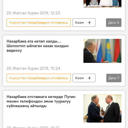
20 Жалган Куран 2019, 12:23
Нурсултан Назарбаевдин отставкасы
Коом
Дагы
5
Кыргызстан
Жаңылыктар
Нурсултан Назарбаев
Аскар Акаев
Назарбаев ата кетип калды...
Шолоктоп ыйлаган казак кыздын
Казакстан
видеосу
20 Жалган Куран 2019, 10:24
Нурсултан Назарбаевдин отставкасы
Коом
Дагы
7
Жаңылыктар
Азия
Дүйнөдө
Нурсултан Назарбаев
Казакстан
Назарбаев отставкага кетерде Путин
менен телефондон эмне тууралуу
отставка
жеткинчек
сүйлөшкөнү айтылды
20 Жалган Куран 2019, 10:17