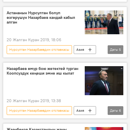
Жаңылыктар
Кыргызстан
Азия
Дүйнөдө
Коом
Фрунзе
Астананын Нурсултан болуп
өзгөрүшүн Назарбаев кандай кабыл
Касым-Жомарт Токаев
жазуучу
алган
20 Жалган Куран 2019, 18:06
Нурсултан Назарбаевдин отставкасы
Азия
Дагы
5
Дүйнөдө
Жаңылыктар
Саясат
Нурсултан Назарбаев
Астана
Назарбаев өмүр бою жетектей турган
Коопсуздук кеңеши эмне иш кылат
20 Жалган Куран 2019, 13:38
Нурсултан Назарбаевдин отставкасы
Азия
Дагы
6
Дүйнөдө
Жаңылыктар
Саясат
Нурсултан Назарбаев
Коопсуздук кеңеши
Жээнбеков Казакстандын жаңы