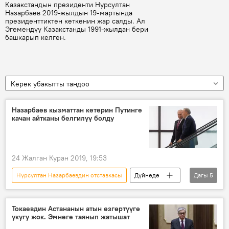
Казакстандын президенти Нурсултан
Назарбаев 2019-жылдын 19-мартында
президенттиктен кеткенин жар салды. Ал
Эгемендүү Казакстанды 1991-жылдан бери
башкарып келген.
Керек убакытты тандоо
Назарбаев кызматтан кетерин Путинге
качан айтканы белгилүү болду
24 Жалган Куран 2019, 19:53
Нурсултан Назарбаевдин отставкасы
Дүйнөдө
Дагы
5
Жаңылыктар
Саясат
Нурсултан Назарбаев
Владимир Путин
Токаевдин Астананын атын өзгөртүүгө
укугу жок. Эмнеге таянып жатышат
президент