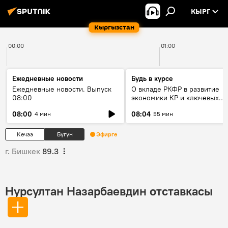
КЫРГ
Кыргызстан
00:00
01:00
Ежедневные новости
Будь в курсе
Ежедневные новости. Выпуск
О вкладе РКФР в развитие
08:00
экономики КР и ключевых
секторах до 2030 года
08:00
08:04
4 мин
55 мин
Кечээ
Бүгүн
Эфирге
г. Бишкек
89.3
Нурсултан Назарбаевдин отставкасы