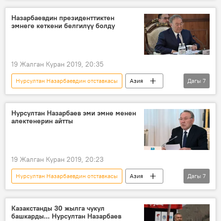
Жаңылыктар
Азия
Дүйнөдө
Саясат
Нурсултан Назарбаев
Назарбаевдин президенттиктен
эмнеге кеткени белгилүү болду
Казакстан
президент
милдет
кызмат
Касым-Жомарт Токаев
19 Жалган Куран 2019, 20:35
Нурсултан Назарбаевдин отставкасы
Азия
Дагы
7
Дүйнөдө
Жаңылыктар
Саясат
Нурсултан Назарбаев
Казакстан
Нурсултан Назарбаев эми эмне менен
алектенерин айтты
президент
отставка
19 Жалган Куран 2019, 20:23
Нурсултан Назарбаевдин отставкасы
Азия
Дагы
7
Дүйнөдө
Жаңылыктар
Саясат
Нурсултан Назарбаев
Казакстан
Казакстанды 30 жылга чукул
башкарды... Нурсултан Назарбаев
отставка
президент