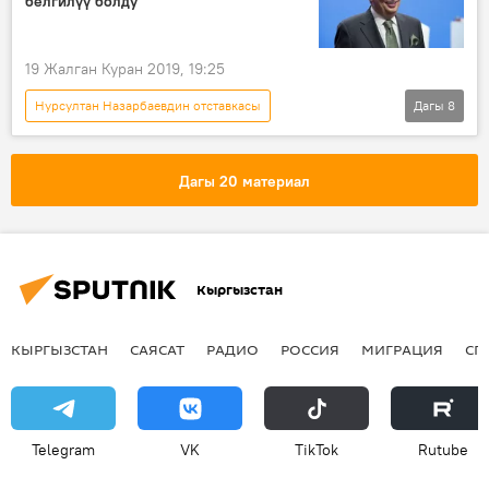
белгилүү болду
президент
Казакстан
жарлык
19 Жалган Куран 2019, 19:25
Нурсултан Назарбаевдин отставкасы
Дагы
8
Жаңылыктар
Азия
Дүйнөдө
Саясат
Нурсултан Назарбаев
Дагы 20 материал
Казакстан
отставка
Касым-Жомарт Токаев
Кыргызстан
КЫРГЫЗСТАН
САЯСАТ
РАДИО
РОССИЯ
МИГРАЦИЯ
СП
Telegram
VK
ТikТоk
Rutube