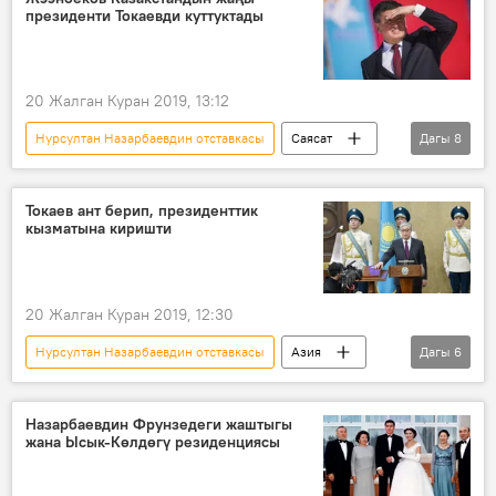
президенти Токаевди куттуктады
Казакстан
20 Жалган Куран 2019, 13:12
Нурсултан Назарбаевдин отставкасы
Саясат
Дагы
8
Жаңылыктар
Азия
Дүйнөдө
Кыргызстан
Сооронбай Жээнбеков
Токаев ант берип, президенттик
кызматына киришти
Нурсултан Назарбаев
Касым-Жомарт Токаев
куттуктоо
20 Жалган Куран 2019, 12:30
Нурсултан Назарбаевдин отставкасы
Азия
Дагы
6
Дүйнөдө
Жаңылыктар
Саясат
Казакстан
президент
Назарбаевдин Фрунзедеги жаштыгы
жана Ысык-Көлдөгү резиденциясы
Касым-Жомарт Токаев