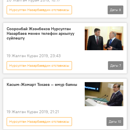
Нурсултан Назарбаевдин отставкасы
Дагы
8
Жаңылыктар
Саясат
Азия
Дүйнөдө
Казакстан
Сооронбай Жээнбеков Нурсултан
Назарбаев менен телефон аркылуу
Нурсултан Назарбаев
Владимир Путин
сүйлөштү
телефон
19 Жалган Куран 2019, 23:43
Нурсултан Назарбаевдин отставкасы
Дагы
7
Жаңылыктар
Саясат
Азия
Дүйнөдө
Кыргызстан
Касым-Жомарт Токаев — өмүр баяны
Сооронбай Жээнбеков
Нурсултан Назарбаев
19 Жалган Куран 2019, 21:21
Нурсултан Назарбаевдин отставкасы
Дагы
10