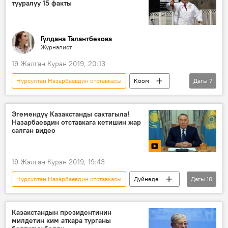
тууралуу 15 факты
Гүлдана Талантбекова
Журналист
19 Жалган Куран 2019, 20:13
Нурсултан Назарбаевдин отставкасы
Коом
Дагы
7
Жаңылыктар
Азия
Дүйнөдө
Нурсултан Назарбаев
Казакстан
Эгемендүү Казакстанды сактагыла!
Назарбаевдин отставкага кетишин жар
отставка
факты
салган видео
19 Жалган Куран 2019, 19:43
Нурсултан Назарбаевдин отставкасы
Дүйнөдө
Дагы
10
Азия
Жаңылыктар
Саясат
Видео
Мультимедиа
Казакстандын президентинин
милдетин ким аткара турганы
Нурсултан Назарбаев
отставка