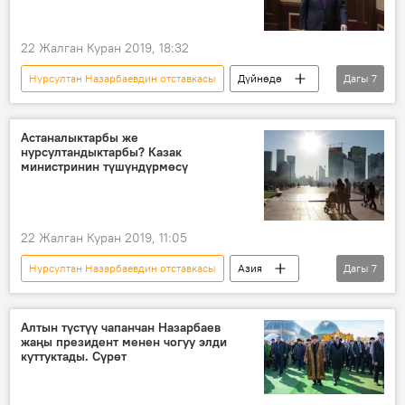
22 Жалган Куран 2019, 18:32
Нурсултан Назарбаевдин отставкасы
Дүйнөдө
Дагы
7
Азия
Жаңылыктар
Саясат
Казакстан
Астана
Астаналыктарбы же
нурсултандыктарбы? Казак
Нурсултан Назарбаев
министринин түшүндүрмөсү
Касым-Жомарт Токаев
22 Жалган Куран 2019, 11:05
Нурсултан Назарбаевдин отставкасы
Азия
Дагы
7
Дүйнөдө
Жаңылыктар
Коом
Нурсултан Назарбаев
Астана
Алтын түстүү чапанчан Назарбаев
жаңы президент менен чогуу элди
шаар
аталыш
куттуктады. Сүрөт