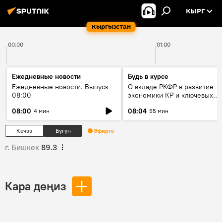
КЫРГ
Кыргызстан
00:00
01:00
Ежедневные новости
Будь в курсе
Ежедневные новости. Выпуск
О вкладе РКФР в развитие
08:00
экономики КР и ключевых
секторах до 2030 года
08:00
08:04
4 мин
55 мин
Кечээ
Бүгүн
Эфирге
г. Бишкек
89.3
Кара деңиз