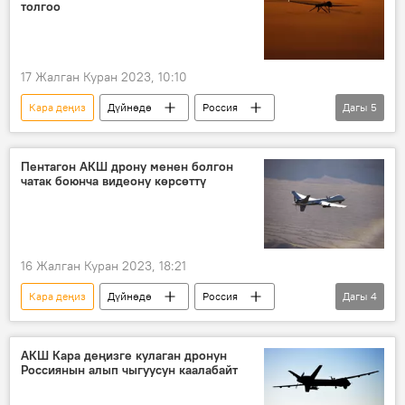
толгоо
17 Жалган Куран 2023, 10:10
Кара деңиз
Дүйнөдө
Россия
Дагы
5
АКШ
Пентагон
дрон
ракета
Крым
Пентагон АКШ дрону менен болгон
чатак боюнча видеону көрсөттү
16 Жалган Куран 2023, 18:21
Кара деңиз
Дүйнөдө
Россия
Дагы
4
АКШ
дрон
истребитель
кулоо
АКШ Кара деңизге кулаган дронун
Россиянын алып чыгуусун каалабайт