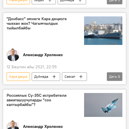
Крым
суу
толкун
"Донбасс" эмнеге Кара деңизге
чыккан жок? Чагымчылдык
тыйылбайбы
Александр Хроленко
12 Бештин айы 2021, 22:55
Кара деңиз
Дүйнөдө
Саясат
Дагы
8
Ой-пикир
Россия
Украина
АКШ
Жо Байден
Россиялык Су-35С истребители
авиаташуучуларды "соо
Владимир Зеленский
кеме
калтырбайбы"?
чек ара
Александр Хроленко