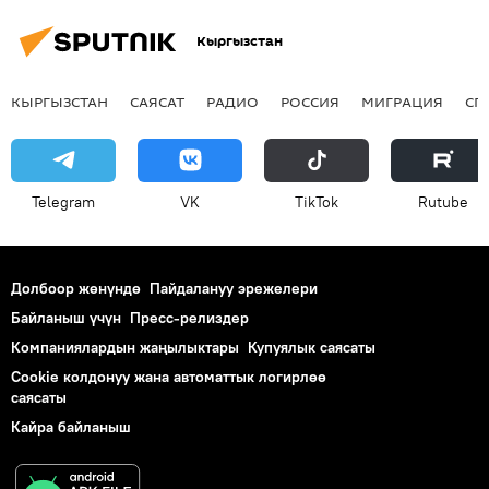
Кыргызстан
КЫРГЫЗСТАН
САЯСАТ
РАДИО
РОССИЯ
МИГРАЦИЯ
СП
Telegram
VK
ТikТоk
Rutube
Долбоор жөнүндө
Пайдалануу эрежелери
Байланыш үчүн
Пресс-релиздер
Компаниялардын жаңылыктары
Купуялык саясаты
Cookie колдонуу жана автоматтык логирлөө
саясаты
Кайра байланыш