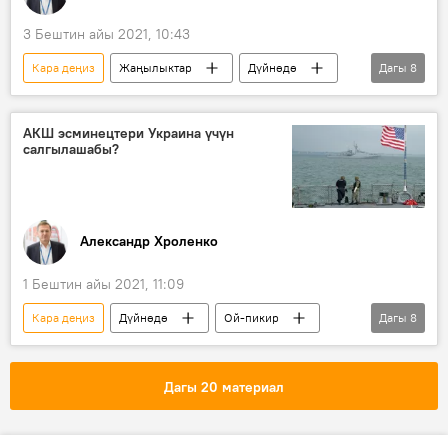
3 Бештин айы 2021, 10:43
Кара деңиз
Жаңылыктар
Дүйнөдө
Дагы
8
истребитель
Чабуул
чек ара
станция
учак
Россия
АКШ эсминецтери Украина үчүн
салгылашабы?
Саясат
Колумнисттер
Александр Хроленко
1 Бештин айы 2021, 11:09
Кара деңиз
Дүйнөдө
Ой-пикир
Дагы
8
Колумнисттер
АКШ
НАТО
Украина
курал-жарак
Пентагон
Дагы 20 материал
эсминец
Россия