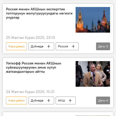
Кит Келлог
аймак
Россия менен АКШнын эксперттик
топторунун жолугушуусундагы негизги
Россиянын Донбассты коргоо боюнча атайын операциясы
учурлар
25 Жалган Куран 2025, 23:13
Кара деңиз
Дүйнөдө
Россия
Дагы
3
АКШ
сүйлөшүүлөр
демилге
Уиткофф Россия менен АКШнын
сүйлөшүүлөрүнөн эмне күтүп
жаткандыктарын айтты
24 Жалган Куран 2025, 10:21
Кара деңиз
Дүйнөдө
АКШ
Дагы
4
Россия
Сауд Аравиясы
сүйлөшүүлөр
Стивен Уиткофф