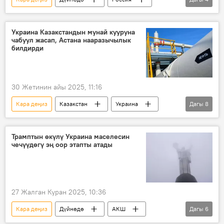
Украина
Гаага
Крым
ТИМ
Украина Казакстандын мунай кууруна
чабуул жасап, Астана нааразычылык
билдирди
30 Жетинин айы 2025, 11:16
Кара деңиз
Казакстан
Украина
Дагы
8
мунай
кууру
Чабуул
террорчулук
Каспий деңизи
Трамптын өкүлү Украина маселесин
чечүүдөгү эң оор этапты атады
энергетика
экология
Дүйнөдө
27 Жалган Куран 2025, 10:36
Кара деңиз
Дүйнөдө
АКШ
Дагы
6
Россия
Украина
сүйлөшүүлөр