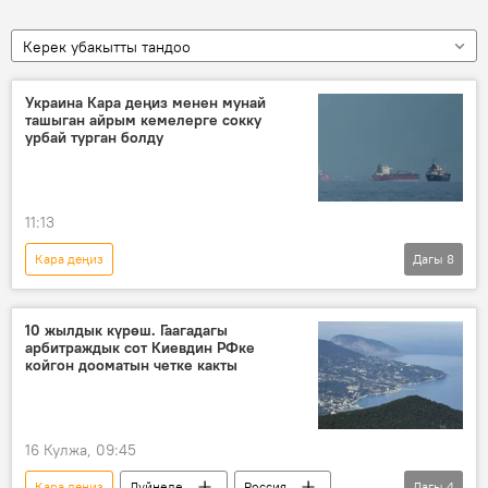
Керек убакытты тандоо
Украина Кара деңиз менен мунай
ташыган айрым кемелерге сокку
урбай турган болду
11:13
Кара деңиз
Дагы
8
Россиянын Донбассты коргоо боюнча атайын операциясы
Дүйнөдө
АКШ
Украина
10 жылдык күрөш. Гаагадагы
арбитраждык сот Киевдин РФке
Казакстан
мунай
танкер
койгон дооматын четке какты
сокку
16 Кулжа, 09:45
Кара деңиз
Дүйнөдө
Россия
Дагы
4