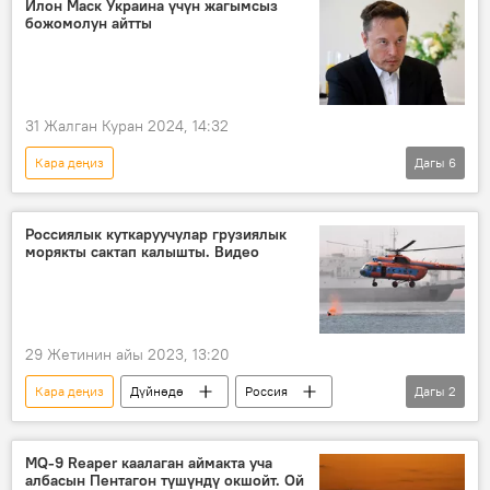
Илон Маск Украина үчүн жагымсыз
божомолун айтты
31 Жалган Куран 2024, 14:32
Кара деңиз
Дагы
6
Россиянын Донбассты коргоо боюнча атайын операциясы
Россия
Украина
Илон Маск
Россиялык куткаруучулар грузиялык
морякты сактап калышты. Видео
Одесса
сүйлөшүүлөр
29 Жетинин айы 2023, 13:20
Кара деңиз
Дүйнөдө
Россия
Дагы
2
куткаруу
ӨКМ
MQ-9 Reaper каалаган аймакта уча
албасын Пентагон түшүндү окшойт. Ой