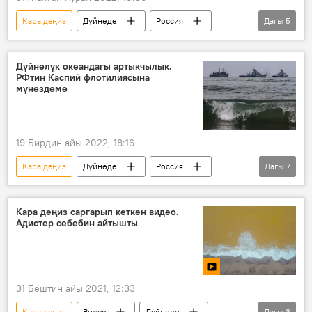
Кара деңиз
Дүйнөдө
Россия
Дагы
5
Украина
атайын операция
көйгөй
Куралдуу күчтөр
мина
Дүйнөлүк океандагы артыкчылык.
РФтин Каспий флотилиясына
мүнөздөмө
19 Бирдин айы 2022, 18:16
Кара деңиз
Дүйнөдө
Россия
Дагы
7
Геосаясат
көзөмөл
сокку
кеме
АКШ
НАТО
Кара деңиз саргарып кеткен видео.
Адистер себебин айтышты
Россиянын Донбассты коргоо боюнча атайын операциясы
31 Бештин айы 2021, 12:33
Кара деңиз
Видео
Дүйнөдө
Дагы
3