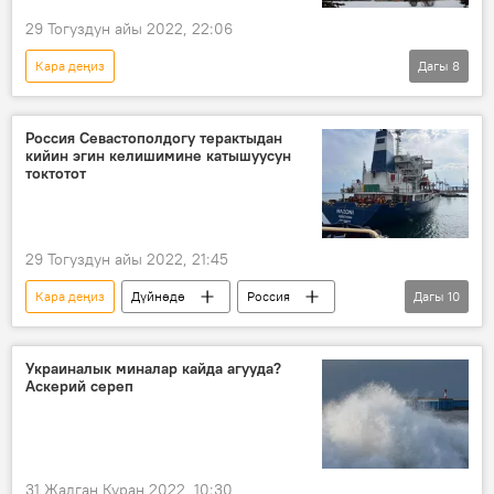
29 Тогуздун айы 2022, 22:06
Кара деңиз
Дагы
8
Россиянын Донбассты коргоо боюнча атайын операциясы
Дүйнөдө
Россия
Улуу Британия
Россия Севастополдогу терактыдан
кийин эгин келишимине катышуусун
теракт
Мария Захарова
БУУ
токтотот
билдирүү
29 Тогуздун айы 2022, 21:45
Кара деңиз
Дүйнөдө
Россия
Дагы
10
Севастополь
теракт
Экономика
эгин
келишим
БУУ
Украиналык миналар кайда агууда?
Аскерий сереп
Украина
Чабуул
атайын операция
Россиянын Донбассты коргоо боюнча атайын операциясы
31 Жалган Куран 2022, 10:30