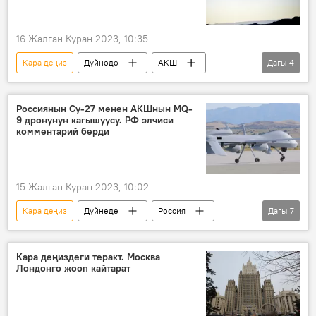
16 Жалган Куран 2023, 10:35
Кара деңиз
Дүйнөдө
АКШ
Дагы
4
Россия
учкучсуз аппараттар
дрон
менчик
Россиянын Су-27 менен АКШнын MQ-
9 дронунун кагышуусу. РФ элчиси
комментарий берди
15 Жалган Куран 2023, 10:02
Кара деңиз
Дүйнөдө
Россия
Дагы
7
АКШ
элчи
Анатолий Антонов
чек ара
дрон
кагылышуу
Кара деңиздеги теракт. Москва
Лондонго жооп кайтарат
истребитель