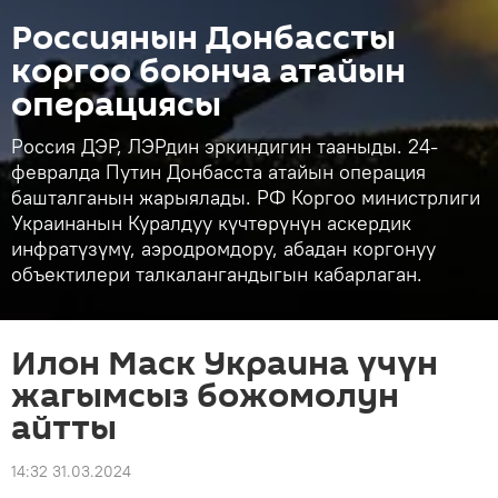
Россиянын Донбассты
коргоо боюнча атайын
операциясы
Россия ДЭР, ЛЭРдин эркиндигин тааныды. 24-
февралда Путин Донбасста атайын операция
башталганын жарыялады. РФ Коргоо министрлиги
Украинанын Куралдуу күчтөрүнүн аскердик
инфратүзүмү, аэродромдору, абадан коргонуу
объектилери талкалангандыгын кабарлаган.
Илон Маск Украина үчүн
жагымсыз божомолун
айтты
14:32 31.03.2024