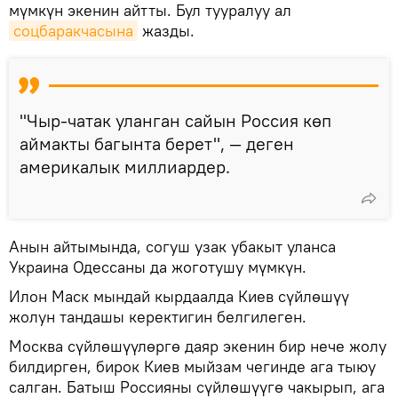
мүмкүн экенин айтты. Бул тууралуу ал
соцбаракчасына
жазды.
"Чыр-чатак уланган сайын Россия көп
аймакты багынта берет", — деген
америкалык миллиардер.
Анын айтымында, согуш узак убакыт уланса
Украина Одессаны да жоготушу мүмкүн.
Илон Маск мындай кырдаалда Киев сүйлөшүү
жолун тандашы керектигин белгилеген.
Москва сүйлөшүүлөргө даяр экенин бир нече жолу
билдирген, бирок Киев мыйзам чегинде ага тыюу
салган. Батыш Россияны сүйлөшүүгө чакырып, ага