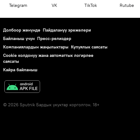
Telegram
VK
ТikТоk
Rutube
Долбоор жөнүндө
Пайдалануу эрежелери
Байланыш үчүн
Пресс-релиздер
Компаниялардын жаңылыктары
Купуялык саясаты
Cookie колдонуу жана автоматтык логирлөө
саясаты
Кайра байланыш
© 2026 Sputnik Бардык укуктар корголгон. 18+