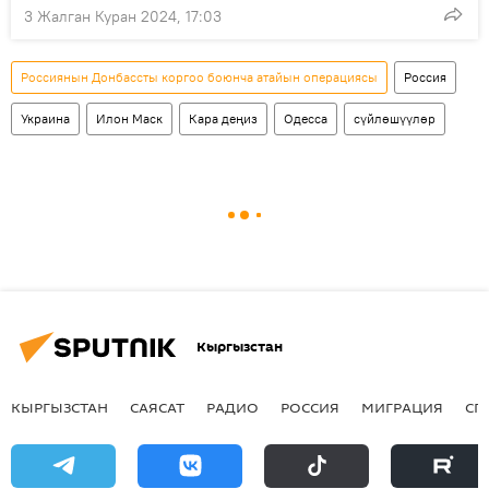
3 Жалган Куран 2024, 17:03
Россиянын Донбассты коргоо боюнча атайын операциясы
Россия
Украина
Илон Маск
Кара деңиз
Одесса
сүйлөшүүлөр
Кыргызстан
КЫРГЫЗСТАН
САЯСАТ
РАДИО
РОССИЯ
МИГРАЦИЯ
СП