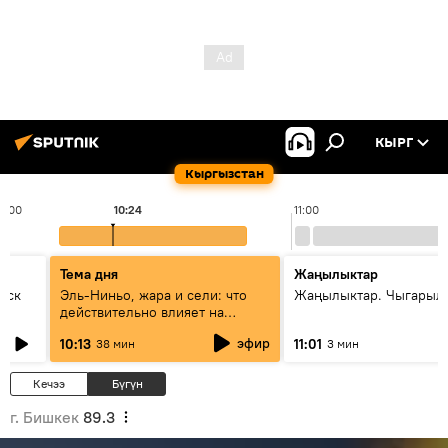
КЫРГ
Кыргызстан
0:00
10:24
11:00
Тема дня
Жаңылыктар
уск
Эль-Ниньо, жара и сели: что
Жаңылыктар. Чыгарылы
действительно влияет на
погоду в Кыргызстане
эфир
10:13
11:01
38 мин
3 мин
Кечээ
Бүгүн
г. Бишкек
89.3