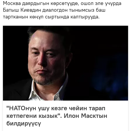
Москва даярдыгын көрсөтүүдө, ошол эле учурда
Батыш Киевдин диалогдон тынымсыз баш
тартканын көңүл сыртында калтырууда.
"НАТОнун ушу кезге чейин тарап
кетпегени кызык". Илон Масктын
билдирүүсү