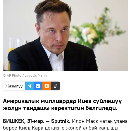
©
AP Photo
/ Ludovic Marin
Жазылуу
Америкалык миллиардер Киев сүйлөшүү
жолун тандашы керектигин белгиледи.
БИШКЕК, 31-мар. — Sputnik.
Илон Маск чатак улана
берсе Киев Кара деңизге жолой албай калышы