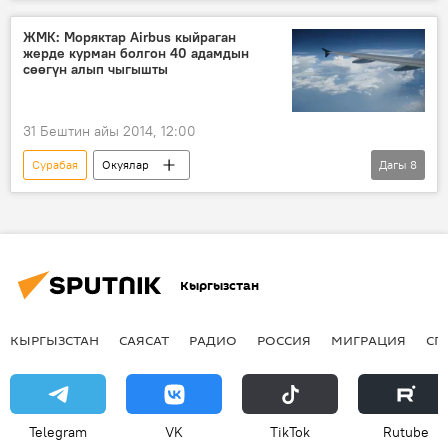
Дүйнөдө
Жаңылыктар
Сингапур
Индонезия
Air Asia
ЖМК: Моряктар Airbus кыйраган
жерде курман болгон 40 адамдын
сөөгүн алып чыгышты
31 Бештин айы 2014, 12:00
Cурабая
Окуялар
Дагы
8
Басма сөзгө баяндама
Дүйнөдө
Жаңылыктар
Сингапур
Индонезия
Банка-Белитунг
Кыргызстан
Танджунгпандан
Манахан Симорангкир
Air Asia
КЫРГЫЗСТАН
САЯСАТ
РАДИО
РОССИЯ
МИГРАЦИЯ
СП
Telegram
VK
ТikТоk
Rutube