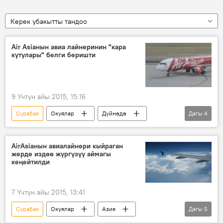
Керек убакытты тандоо
Air Asiaнын авиа лайнеринин "кара
кутулары" белги беришти
9 Үчтүн айы 2015, 15:16
Cурабая
Окуялар
Дүйнөдө
Дагы
4
Жаңылыктар
Сингапур
Индонезия
Air Asia
AirAsiaнын авиалайнери кыйраган
жерде издөө жүргүзүү аймагы
кеңейтилди
7 Үчтүн айы 2015, 13:41
Cурабая
Окуялар
Азия
Дагы
5