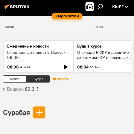
КЫРГ
Кыргызстан
00:00
01:00
Ежедневные новости
Будь в курсе
Ежедневные новости. Выпуск
О вкладе РКФР в развитие
08:00
экономики КР и ключевых
секторах до 2030 года
08:00
08:04
4 мин
55 мин
Кечээ
Бүгүн
Эфирге
г. Бишкек
89.3
Cурабая