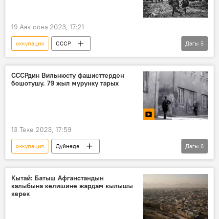
19 Аяк оона 2023, 17:21
оккупация
СССР
Дагы
5
Улуу Ата Мекендик согуш
партизандар
жардыруу
Видео
немецтер
СССРдин Вильнюсту фашисттерден
бошотушу. 79 жыл мурунку тарых
13 Теке 2023, 17:59
оккупация
Дүйнөдө
Дагы
6
Улуу Ата Мекендик согуш
"Багратион" операциясы
Вильнюс
Кытай: Батыш Афганстандын
калыбына келишине жардам кылышы
бошотуу
СССР
Видео
керек