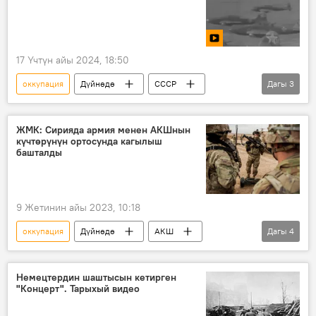
17 Үчтүн айы 2024, 18:50
оккупация
Дүйнөдө
СССР
Дагы
3
Советтик армия
Улуу Ата Мекендик согуш
Варшава
ЖМК: Сирияда армия менен АКШнын
күчтөрүнүн ортосунда кагылыш
башталды
9 Жетинин айы 2023, 10:18
оккупация
Дүйнөдө
АКШ
Дагы
4
Сирия
согуш
салгылаш
Аскер
Немецтердин шаштысын кетирген
"Концерт". Тарыхый видео