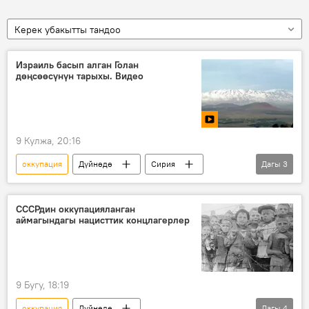
Керек убакытты тандоо
Израиль басып алган Голан
дөңсөөсүнүн тарыхы. Видео
9 Кулжа, 20:16
оккупация
Дүйнөдө
Сирия
Дагы
3
Израиль
Голан дөңсөөсү
Видео
СССРдин оккупацияланган
аймагындагы нацисттик концлагерлер
9 Бугу, 18:19
оккупация
Дүйнөдө
Дагы
4