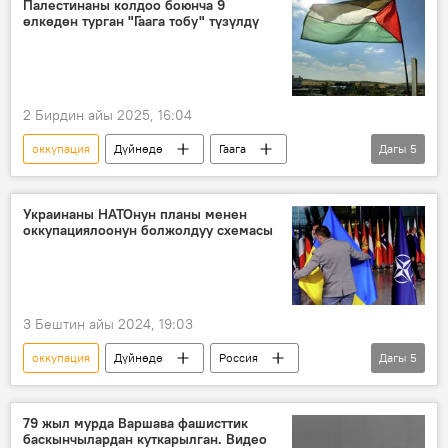
Палестинаны колдоо боюнча 9
өлкөдөн турган "Гаага тобу" түзүлдү
тынчтык орнотуучу
Куралдуу күчтөр
чалгын
согуш
тынчтык
2 Бирдин айы 2025, 16:04
оккупация
Дүйнөдө
Гаага
Дагы
5
Боливия
Палестина
Израиль
Саясат
көз карандысыздык
Украинаны НАТОнун планы менен
оккупациялоонун болжолдуу схемасы
3 Бештин айы 2024, 19:03
оккупация
Дүйнөдө
Россия
Дагы
5
Украина
Батыш
атайын операция
чалгындоо кызматы
79 жыл мурда Варшава фашисттик
баскынчылардан куткарылган. Видео
Россиянын Донбассты коргоо боюнча атайын операциясы