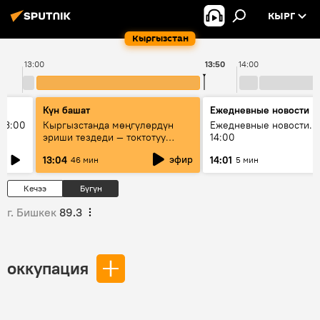
КЫРГ
Кыргызстан
13:00
13:50
14:00
Күн башат
Ежедневные новости
13:00
Кыргызстанда мөңгүлөрдүн
Ежедневные новости. 
эриши тездеди — токтотуу
14:00
мүмкүн эмеспи?
эфир
13:04
14:01
46 мин
5 мин
Кечээ
Бүгүн
г. Бишкек
89.3
оккупация