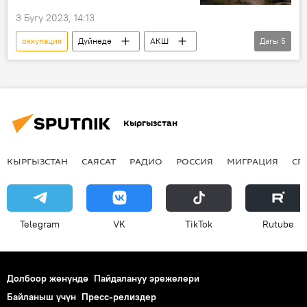
3 Бугу 2023, 14:13
оккупация
Дүйнөдө
АКШ
Дагы
5
Афганистан
Кытай
жоопкерчилик
банк
акча
Кыргызстан
КЫРГЫЗСТАН
САЯСАТ
РАДИО
РОССИЯ
МИГРАЦИЯ
СП
Telegram
VK
ТikТоk
Rutube
Долбоор жөнүндө
Пайдалануу эрежелери
Байланыш үчүн
Пресс-релиздер