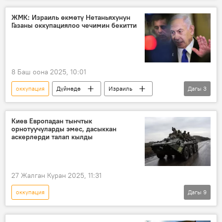
акция
барымта
туткун
ЖМК: Израиль өкмөтү Нетаньяхунун
Газаны оккупациялоо чечимин бекитти
тирешүү
8 Баш оона 2025, 10:01
оккупация
Дүйнөдө
Израиль
Дагы
3
Газа сектору
көзөмөл
Биньямин Нетаньяху
Киев Европадан тынчтык
орнотуучуларды эмес, дасыккан
аскерлерди талап кылды
27 Жалган Куран 2025, 11:31
оккупация
Дагы
9
Россиянын Донбассты коргоо боюнча атайын операциясы
Дүйнөдө
Украина
Европа