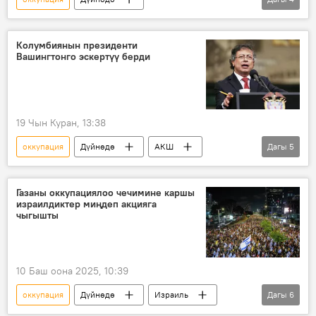
Улуу Ата Мекендик согуш
СССР
Германия
концлагерь
Колумбиянын президенти
Вашингтонго эскертүү берди
19 Чын Куран, 13:38
оккупация
Дүйнөдө
АКШ
Дагы
5
Колумбия
Дональд Трамп
тарых
эскертүү
Геосаясат
Газаны оккупациялоо чечимине каршы
израилдиктер миңдеп акцияга
чыгышты
10 Баш оона 2025, 10:39
оккупация
Дүйнөдө
Израиль
Дагы
6
Газа сектору
Биньямин Нетаньяху