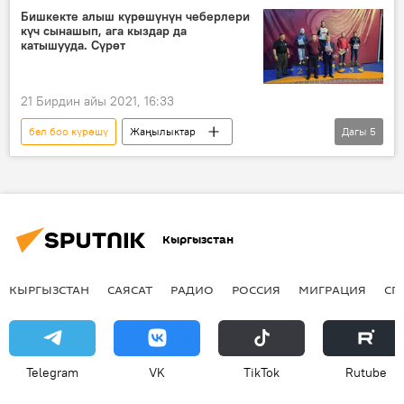
чемпионат
Бишкекте алыш күрөшүнүн чеберлери
күч сынашып, ага кыздар да
катышууда. Сүрөт
21 Бирдин айы 2021, 16:33
бел боо күрөшү
Жаңылыктар
Дагы
5
Кыргызстан
Спорт
алыш
чемпионат
мелдеш
Кыргызстан
КЫРГЫЗСТАН
САЯСАТ
РАДИО
РОССИЯ
МИГРАЦИЯ
СП
Telegram
VK
ТikТоk
Rutube