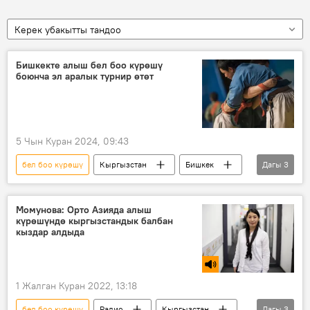
Керек убакытты тандоо
Бишкекте алыш бел боо күрөшү
боюнча эл аралык турнир өтөт
5 Чын Куран 2024, 09:43
бел боо күрөшү
Кыргызстан
Бишкек
Дагы
3
алыш
мелдеш
Спорт
Момунова: Орто Азияда алыш
күрөшүндө кыргызстандык балбан
кыздар алдыда
1 Жалган Куран 2022, 13:18
бел боо күрөшү
Радио
Кыргызстан
Дагы
3