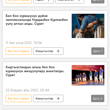
алыш
Мээрим Момунова
Спорт
Бел боо күрөшүнүн дүйнө
чемпионатында Нурданбек Курманбек
уулу алтын алды. Сүрөт
11 Аяк оона 2021, 13:54
бел боо күрөшү
Жаңылыктар
Дагы
7
Кыргызстан
Спорт
Татарстан
күрөш
мелдеш
олжо
Кыргызстандын алыш бел боо
күрөшүнүн жеңүүчүлөрү аныкталды.
медаль
Сүрөт
22 Бирдин айы 2021, 20:44
бел боо күрөшү
Жаңылыктар
Дагы
4
Кыргызстан
Спорт
алыш