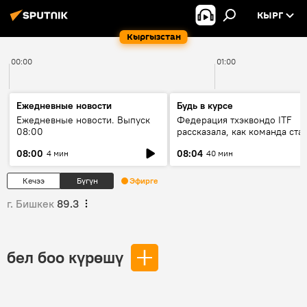
КЫРГ
Кыргызстан
00:00
01:00
Ежедневные новости
Будь в курсе
Ежедневные новости. Выпуск
Федерация тхэквондо ITF
08:00
рассказала, как команда ста
жертвой мошенников
08:00
08:04
4 мин
40 мин
Кечээ
Бүгүн
Эфирге
г. Бишкек
89.3
бел боо күрөшү