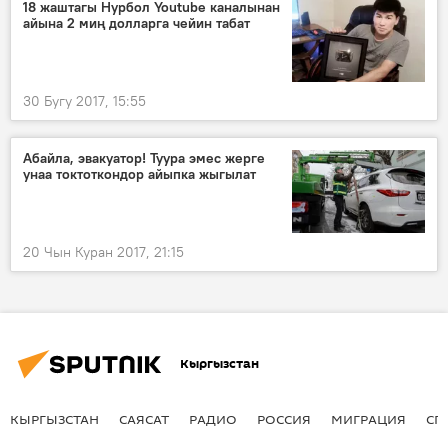
18 жаштагы Нурбол Youtube каналынан
айына 2 миң долларга чейин табат
30 Бугу 2017, 15:55
Абайла, эвакуатор! Туура эмес жерге
унаа токтоткондор айыпка жыгылат
20 Чын Куран 2017, 21:15
Кыргызстан
КЫРГЫЗСТАН
САЯСАТ
РАДИО
РОССИЯ
МИГРАЦИЯ
СП