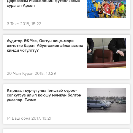
Дарбазачы Миньоленин футболкасын
сураган Арсен
3 Теке 2018, 15:22
Аудитор ӨКМге, Оштун вице-мэри
өкмөткө барат. Абулгазиев айланасына
кимди чогултту?
20 Чын Куран 2018, 13:29
Кырдаал курчугунда Генштаб суроо-
сопкутсуз алып коюшу мүмкүн болгон
унаалар. Тизме
14 Баш оона 2017, 13:21