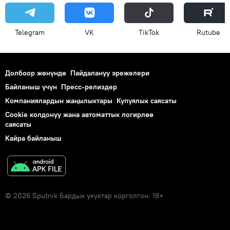
Telegram
VK
ТikТоk
Rutube
Долбоор жөнүндө
Пайдалануу эрежелери
Байланыш үчүн
Пресс-релиздер
Компаниялардын жаңылыктары
Купуялык саясаты
Cookie колдонуу жана автоматтык логирлөө
саясаты
Кайра байланыш
© 2026 Sputnik Бардык укуктар корголгон. 18+