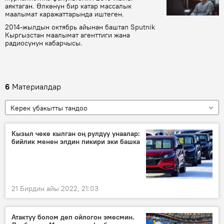
аяктаган. Өлкөнүн бир катар массалык
маалымат каражаттарында иштеген.
2014-жылдын октябрь айынан баштап Sputnik
Кыргызстан маалымат агенттиги жана
радиосунун кабарчысы.
6
Материалдар
Керек убакытты тандоо
Кызыл чеке кылган оң рулдуу унаалар:
бийлик менен элдин пикири эки башка
21 Бирдин айы 2022, 21:03
Атактуу болом деп ойлогон эмесмин.