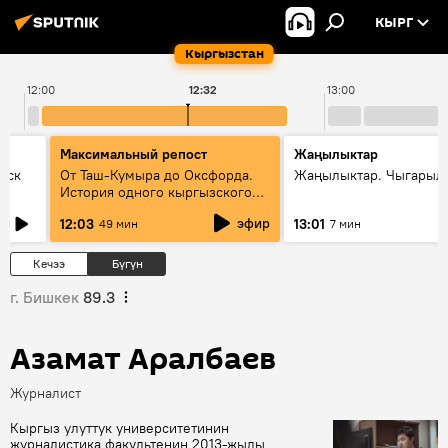
КЫРГ
Кыргызстан
12:00
12:32
13:00
Максимальный репост
Жаңылыктар
уск
От Таш-Кумыра до Оксфорда.
Жаңылыктар. Чыгарыл
История одного кыргызского
динозавра
эфир
12:03
13:01
49 мин
7 мин
Кечээ
Бүгүн
г. Бишкек
89.3
Азамат Аралбаев
Журналист
Кыргыз улуттук университетинин
журналистика факультенин 2013-жылы