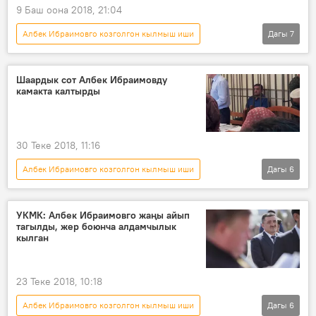
9 Баш оона 2018, 21:04
Албек Ибраимовго козголгон кылмыш иши
Дагы
7
Кыргызстан
Коом
Жаңылыктар
Бишкек
кылмыш
мэр
Шаардык сот Албек Ибраимовду
камакта калтырды
абак
30 Теке 2018, 11:16
Албек Ибраимовго козголгон кылмыш иши
Дагы
6
Кыргызстан
Жаңылыктар
Саясат
Бишкек
Албек Ибраимов
УКМК: Албек Ибраимовго жаңы айып
тагылды, жер боюнча алдамчылык
кылмыш иши
кылган
23 Теке 2018, 10:18
Албек Ибраимовго козголгон кылмыш иши
Дагы
6