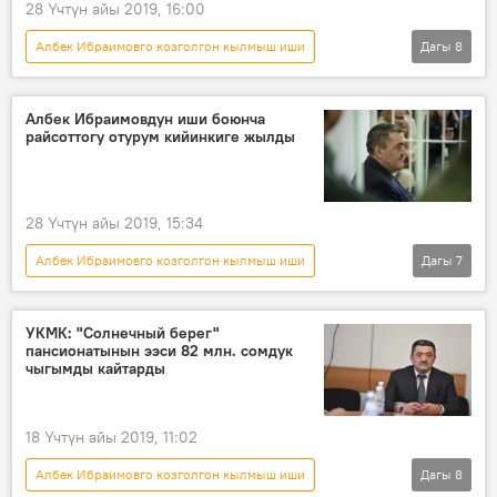
28 Үчтүн айы 2019, 16:00
Албек Ибраимовго козголгон кылмыш иши
Дагы
8
Кыргызстан
Коом
Жаңылыктар
Мультимедиа
Видео
Албек Ибраимовдун иши боюнча
райсоттогу отурум кийинкиге жылды
Албек Ибраимов
сот
коррупция
28 Үчтүн айы 2019, 15:34
Албек Ибраимовго козголгон кылмыш иши
Дагы
7
Окуялар
Кыргызстан
Коом
Жаңылыктар
Албек Ибраимов
УКМК: "Солнечный берег"
пансионатынын ээси 82 млн. сомдук
коррупция
сот
чыгымды кайтарды
18 Үчтүн айы 2019, 11:02
Албек Ибраимовго козголгон кылмыш иши
Дагы
8