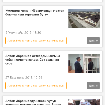
Кыргызстан
Жаңылыктар
Экономика
Албек Ибраимов
Кулматов менен Ибраимовдун мектеп
боюнча иши тергелип бүттү
УКМК
чыгым
кодекс
кылмыш иши
9 Үчтүн айы 2019, 13:30
Албек Ибраимовго козголгон кылмыш иши
Дагы
9
Кыргызстан
Коом
Жаңылыктар
Бишкек
Калыс-Ордо
Албек Ибраимов октябрдын аягына
чейин камакта калды. Сот залынан
Кубанычбек Кулматов
Албек Ибраимов
сүрөт
мектеп
коррупция
27 Баш оона 2018, 10:54
Албек Ибраимовго козголгон кылмыш иши
Дагы
8
Кыргызстан
Жаңылыктар
Саясат
Бишкек
Албек Ибраимов
Албек Ибраимовдун энеси уулун
камактан чыгарууну суранды. Видео