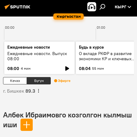
КЫРГ
Кыргызстан
00:00
01:00
Ежедневные новости
Будь в курсе
Ежедневные новости. Выпуск
О вкладе РКФР в развитие
08:00
экономики КР и ключевых
секторах до 2030 года
08:00
08:04
4 мин
55 мин
Кечээ
Бүгүн
Эфирге
г. Бишкек
89.3
Албек Ибраимовго козголгон кылмыш
иши