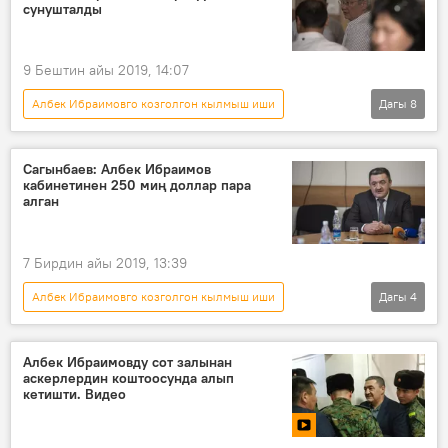
мэр
өкүм
сунушталды
9 Бештин айы 2019, 14:07
Албек Ибраимовго козголгон кылмыш иши
Дагы
8
Жаңылыктар
Кыргызстан
Окуялар
Бишкек
Сагынбаев: Албек Ибраимов
кабинетинен 250 миң доллар пара
Албек Ибраимов
Кубанычбек Кулматов
алган
коррупция
прокурор
7 Бирдин айы 2019, 13:39
Албек Ибраимовго козголгон кылмыш иши
Дагы
4
Коом
Кыргызстан
Жаңылыктар
кылмыш
Албек Ибраимов
Албек Ибраимовду сот залынан
аскерлердин коштоосунда алып
кетишти. Видео