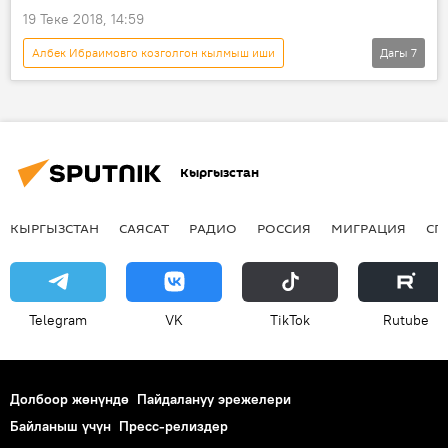
19 Теке 2018, 14:59
Албек Ибраимовго козголгон кылмыш иши
Дагы
7
Окуялар
Кыргызстан
Жаңылыктар
Aлерт
Албек Ибраимов
УКМК
кармоо
Кыргызстан
КЫРГЫЗСТАН
САЯСАТ
РАДИО
РОССИЯ
МИГРАЦИЯ
СП
Telegram
VK
ТikТоk
Rutube
Долбоор жөнүндө
Пайдалануу эрежелери
Байланыш үчүн
Пресс-релиздер