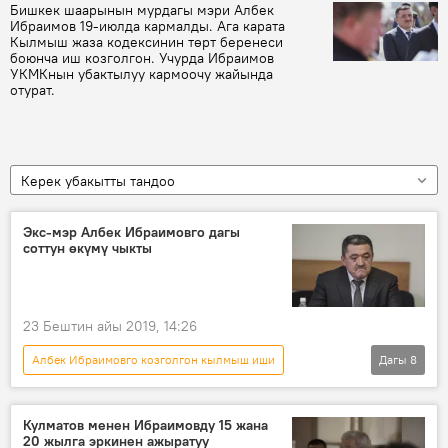
Бишкек шаарынын мурдагы мэри Албек
Ибраимов 19-июлда кармалды. Ага карата
Кылмыш жаза кодексинин төрт беренеси
боюнча иш козголгон. Учурда Ибраимов
УКМКнын убактылуу кармоочу жайында
отурат.
Керек убакытты тандоо
Экс-мэр Албек Ибраимовго дагы
соттун өкүмү чыкты
23 Бештин айы 2019, 14:26
Албек Ибраимовго козголгон кылмыш иши
Дагы
8
Жаңылыктар
Коом
Кыргызстан
сот
Албек Ибраимов
мүлк
Кулматов менен Ибраимовду 15 жана
20 жылга эркинен ажыратуу