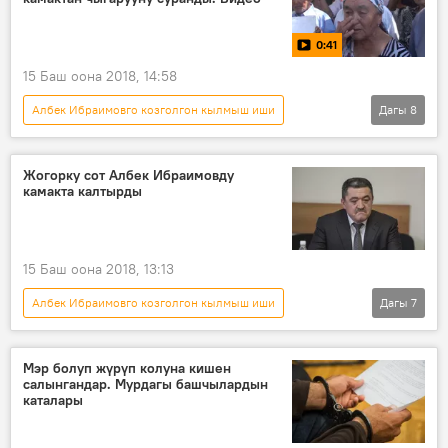
Биринчи Май райондук соту
сот
кылмыш иши
0:41
15 Баш оона 2018, 14:58
Албек Ибраимовго козголгон кылмыш иши
Дагы
8
Кыргызстан
Жаңылыктар
Мультимедиа
Видео
Саясат
Жогорку сот Албек Ибраимовду
камакта калтырды
Албек Ибраимов
сот
өкүм
15 Баш оона 2018, 13:13
Албек Ибраимовго козголгон кылмыш иши
Дагы
7
Кыргызстан
Жаңылыктар
Саясат
Албек Ибраимов
Жогорку сот
Мэр болуп жүрүп колуна кишен
салынгандар. Мурдагы башчылардын
өкүм
камак
каталары