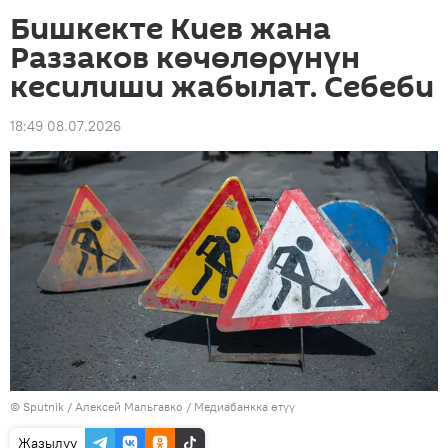
Бишкекте Киев жана
Раззаков көчөлөрүнүн
кесилиши жабылат. Себеби
18:49 08.07.2026
©
Sputnik
/ Алексей Мальгавко
/
Медиабанкка өтүү
Жазылуу