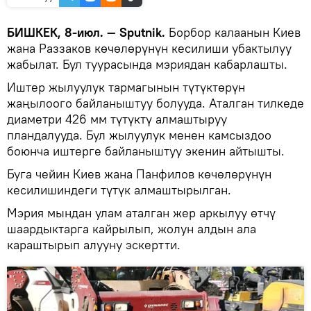
БИШКЕК, 8-июл. — Sputnik.
Борбор калаанын Киев
жана Раззаков көчөлөрүнүн кесилиши убактылуу
жабылат. Бул туурасында мэриядан кабарлашты.
Иштер жылуулук тармагынын түтүктөрүн
жаңылоого байланыштуу болууда. Аталган тилкеде
диаметри 426 мм түтүктү алмаштыруу
пландалууда. Бул жылуулук менен камсыздоо
боюнча иштерге байланыштуу экенин айтышты.
Буга чейин Киев жана Панфилов көчөлөрүнүн
кесилишиндеги түтүк алмаштырылган.
Мэрия мындан улам аталган жер аркылуу өтчү
шаардыктарга кайрылып, жолун алдын ала
караштырып алууну эскертти.