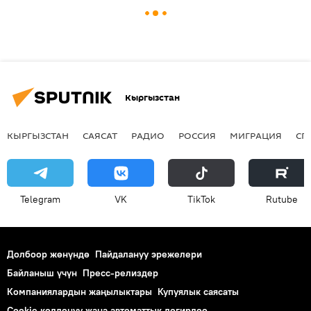
Кыргызстан
КЫРГЫЗСТАН
САЯСАТ
РАДИО
РОССИЯ
МИГРАЦИЯ
СП
Telegram
VK
ТikТоk
Rutube
Долбоор жөнүндө
Пайдалануу эрежелери
Байланыш үчүн
Пресс-релиздер
Компаниялардын жаңылыктары
Купуялык саясаты
Cookie колдонуу жана автоматтык логирлөө