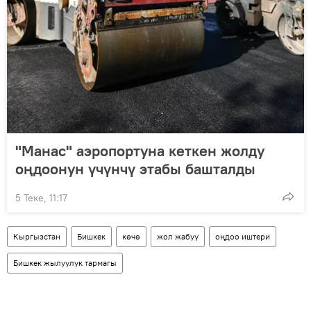
"Манас" аэропортуна кеткен жолду
оңдоонун үчүнчү этабы башталды
5 Теке, 11:17
Кыргызстан
Бишкек
көчө
жол жабуу
оңдоо иштери
Бишкек жылуулук тармагы