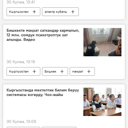
30 Кулжа, 13:41
Кыргызстан
электр кубаты
рекорд
аптап
Энергетика жана өнөр жай министрлиги
Бишкекте маңзат саткандар кармалып,
12 млн. сомдук психотроптук зат
алынды. Видео
30 Кулжа, 13:19
Кыргызстан
Бишкек
маңзат
кылмыш
психотроптук каражаттар
жаза
Кыргызстанда мектептик билим берүү
системасы өзгөрдү. Чоо-жайы
30 Кулжа, 13:09