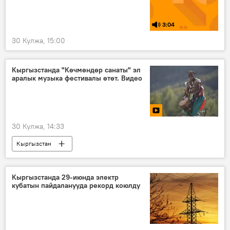
3:04
30 Кулжа, 15:00
Кыргызстанда "Көчмөндөр санаты" эл
аралык музыка фестивалы өтөт. Видео
30 Кулжа, 14:33
Кыргызстан
VI Дүйнөлүк көчмөндөр оюндары
музыка
фестиваль
музыкант
ырчы
Кыргызстанда 29-июнда электр
кубатын пайдаланууда рекорд коюлду
Маданият