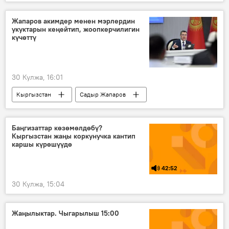
көзөмөл өткөрүү пункту
реконструкция
Жапаров акимдер менен мэрлердин
укуктарын кеңейтип, жоопкерчилигин
күчөттү
30 Кулжа, 16:01
Кыргызстан
Садыр Жапаров
Чолпон-Ата
аким
мэр
Баңгизаттар көзөмөлдөбү?
Кыргызстан жаңы коркунучка кантип
каршы күрөшүүдө
42:52
30 Кулжа, 15:04
Жаңылыктар. Чыгарылыш 15:00