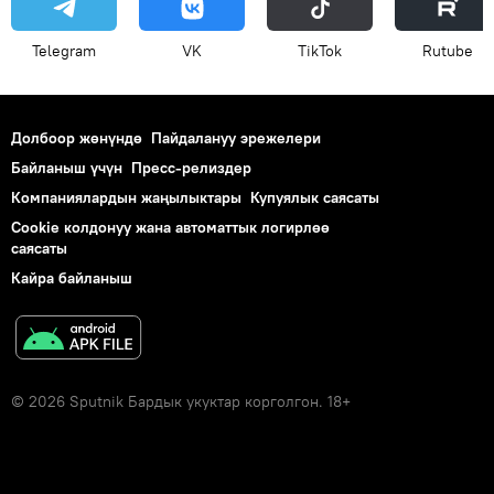
Telegram
VK
ТikТоk
Rutube
Долбоор жөнүндө
Пайдалануу эрежелери
Байланыш үчүн
Пресс-релиздер
Компаниялардын жаңылыктары
Купуялык саясаты
Cookie колдонуу жана автоматтык логирлөө
саясаты
Кайра байланыш
© 2026 Sputnik Бардык укуктар корголгон. 18+