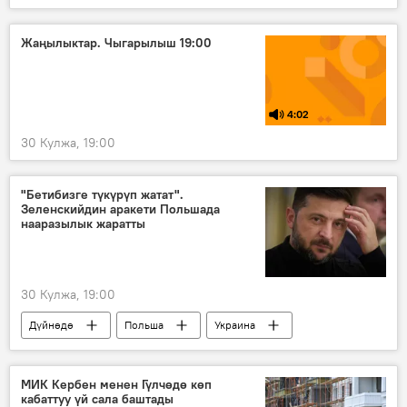
Жаңылыктар. Чыгарылыш 19:00
4:02
30 Кулжа, 19:00
"Бетибизге түкүрүп жатат".
Зеленскийдин аракети Польшада
нааразылык жаратты
30 Кулжа, 19:00
Дүйнөдө
Польша
Украина
нааразы
дипломатия
мамиле
МИК Кербен менен Гүлчөдө көп
кабаттуу үй сала баштады