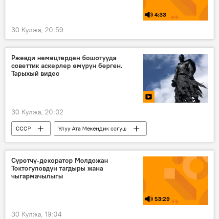
4:33
30 Кулжа, 20:59
Ржевди немецтерден бошотууда
советтик аскерлер өмүрүн берген.
Тарыхый видео
30 Кулжа, 20:02
СССР
Улуу Ата Мекендик согуш
Ржев салгылашы
Владимир Путин
Садыр Жапаров
Видео
Сүрөтчү-декоратор Молдожан
Токтогуловдун тагдыры жана
чыгармачылыгы
53:29
30 Кулжа, 19:04