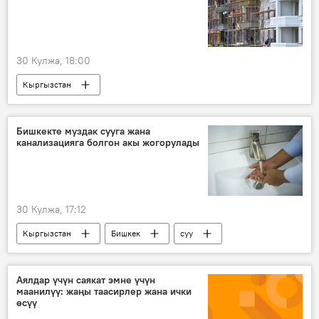
30 Кулжа, 18:00
Кыргызстан
Мамлекеттик ипотекалык компания
турак жай
курулуш
үй
Бишкекте муздак сууга жана
канализацияга болгон акы жогорулады
ипотека
30 Кулжа, 17:12
Кыргызстан
Бишкек
суу
канализация
тариф
Аялдар үчүн саякат эмне үчүн
маанилүү: жаңы таасирлер жана ички
өсүү