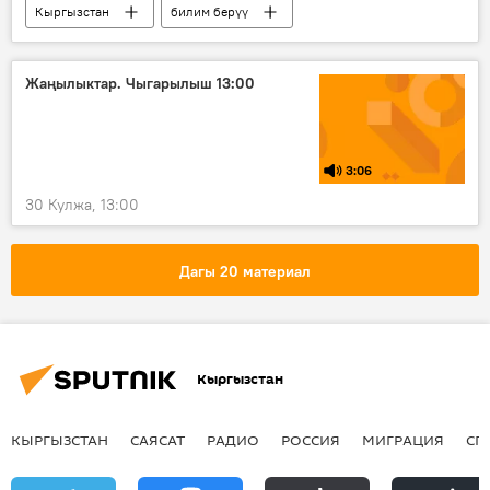
Кыргызстан
билим берүү
12 жылдык окуу
мектеп
окуучу
өкмөт
Жаңылыктар. Чыгарылыш 13:00
3:06
30 Кулжа, 13:00
Дагы 20 материал
Кыргызстан
КЫРГЫЗСТАН
САЯСАТ
РАДИО
РОССИЯ
МИГРАЦИЯ
СП