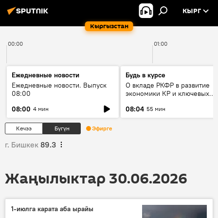
КЫРГ
Кыргызстан
00:00
01:00
Ежедневные новости
Будь в курсе
Ежедневные новости. Выпуск
О вкладе РКФР в развитие
08:00
экономики КР и ключевых
секторах до 2030 года
08:00
08:04
4 мин
55 мин
Кечээ
Бүгүн
Эфирге
г. Бишкек
89.3
Жаңылыктар 30.06.2026
1-июлга карата аба ырайы