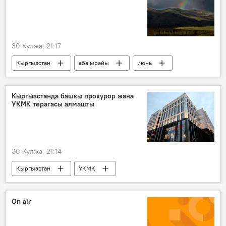
30 Кулжа, 21:17
Кыргызстан
аба ырайы
июнь
шамал
нөшөр
Кыргызстанда башкы прокурор жана
УКМК төрагасы алмашты
30 Кулжа, 21:14
Кыргызстан
УКМК
Башкы прокурор
кызмат
On air