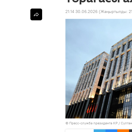
21:14 30.06.2026
(Жаңыртылды:
2
©
Пресс-служба президента КР / Султа