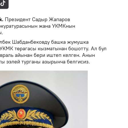
k.
Президент Садыр Жапаров
окуратурасынын жана УКМКнын
ы.
лбек Шабданбековду башка жумушка
УКМК төрагасы кызматынан бошотту. Ал бул
враль айынан бери иштеп келген. Анын
ы ээлей турганы азырынча белгисиз.