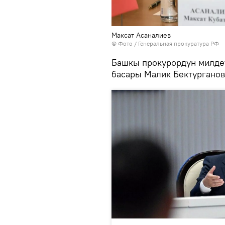
Максат Асаналиев
© Фото / Генеральная прокуратура РФ
Башкы прокурордун милдет
басары Малик Бектурганов