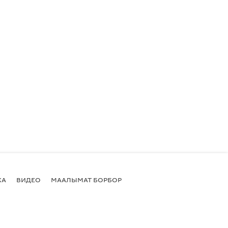
КА
ВИДЕО
МААЛЫМАТ БОРБОР