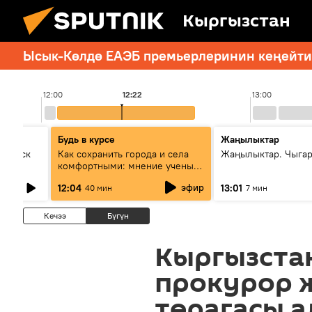
Кыргызстан
Ысык-Көлдө ЕАЭБ премьерлеринин кеңейтил
12:00
12:22
13:00
Будь в курсе
Жаңылыктар
Выпуск
Как сохранить города и села
Жаңылыктар. Чыга
комфортными: мнение ученых
Евразии
эфир
12:04
13:01
40 мин
7 мин
Кечээ
Бүгүн
Кыргызста
прокурор 
төрагасы 