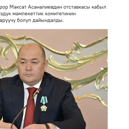
рор Максат Асаналиевдин отставкасы кабыл
уздук мамлекеттик комитетинин
аруучу болуп дайындалды.