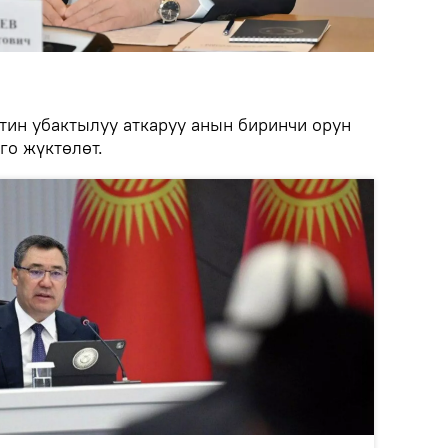
ин убактылуу аткаруу анын биринчи орун
го жүктөлөт.