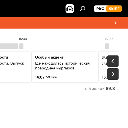
РУС
КЫРГ
15:00
16:00
ости
Особый акцент
Жаңылыктар
ости. Выпуск
Где находилась историческая
Жаңылыктар.
прародина кыргызов
14:07
15:01
53 мин
3 мин
г. Бишкек
89.3