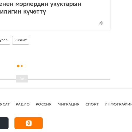
енен мэрлердин укуктарын
илигин күчөттү
урор
кызмат
ЯСАТ
РАДИО
РОССИЯ
МИГРАЦИЯ
СПОРТ
ИНФОГРАФИ