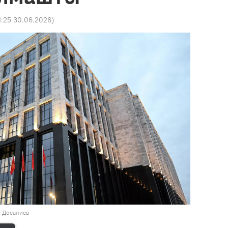
1:25 30.06.2026
)
н Досалиев