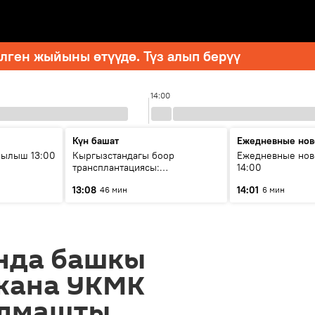
ген жыйыны өтүүдө. Түз алып берүү
14:00
Күн башат
Ежедневные нов
рылыш 13:00
Кыргызстандагы боор
Ежедневные нов
трансплантациясы:
14:00
жетишкендиктер жана өнүгүү
13:08
14:01
46 мин
6 мин
келечеги
нда башкы
жана УКМК
алмашты