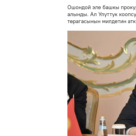
Ошондой эле башкы проку
алынды. Ал Улуттук коопс
төрагасынын милдетин атк