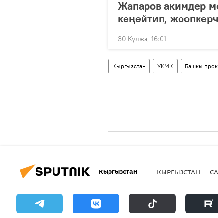
Жапаров акимдер м
кеңейтип, жоопкерч
30 Кулжа, 16:01
Кыргызстан
УКМК
Башкы прок
Кыргызстан
КЫРГЫЗСТАН
СА