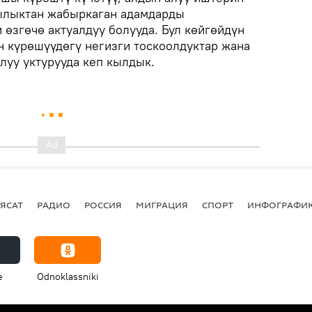
дылыктан жабыркаган адамдарды
өзгөчө актуалдуу болууда. Бул көйгөйдүн
н күрөшүүдөгү негизги тоскоолдуктар жана
луу уктурууда кеп кылдык.
ЯСАТ
РАДИО
РОССИЯ
МИГРАЦИЯ
СПОРТ
ИНФОГРАФИ
e
Odnoklassniki