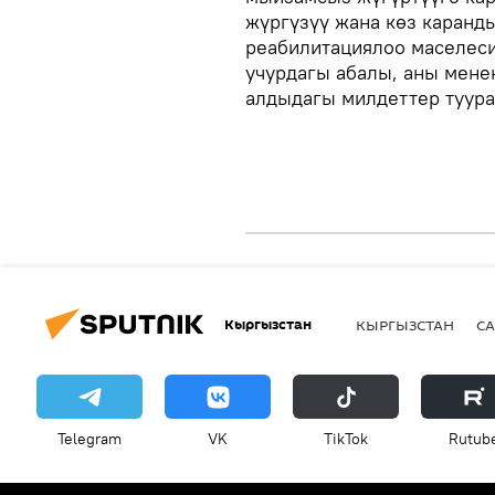
жүргүзүү жана көз каран
реабилитациялоо маселеси 
учурдагы абалы, аны мене
алдыдагы милдеттер туура
Кыргызстан
КЫРГЫЗСТАН
СА
Telegram
VK
ТikТоk
Rutub