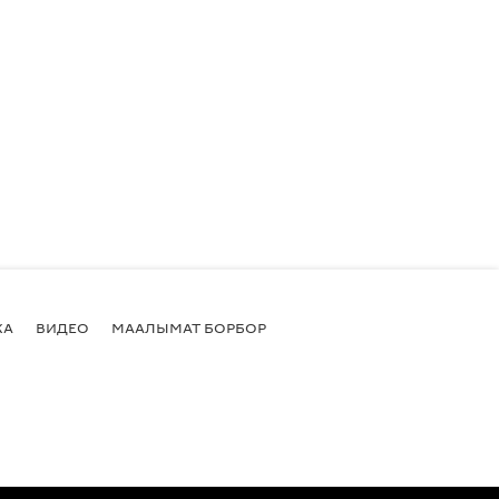
КА
ВИДЕО
МААЛЫМАТ БОРБОР