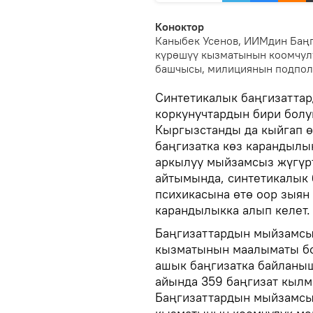
Коноктор
Каныбек Усенов, ИИМдин Баң
күрөшүү кызматынын коомчул
башчысы, милициянын подпол
Синтетикалык баңгизаттар
коркунучтардын бири болуп
Кыргызстанды да кыйгап ө
баңгизатка көз карандылы
аркылуу мыйзамсыз жүгүр
айтымында, синтетикалык 
психикасына өтө оор зыян
карандылыкка алып келет.
Баңгизаттардын мыйзамсы
кызматынын маалыматы бо
ашык баңгизатка байланы
айында 359 баңгизат кыл
Баңгизаттардын мыйзамсы