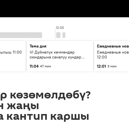
12:00
Тема дня
Ежедневные нов
ылыш 11:00
VI Дүйнөлүк көчмөндөр
Ежедневные нов
оюндарына саналуу күндөр
12:00
калды: даярдык иштери кайсы
11:04
12:01
47 мин
3 мин
этапка жетти?
р көзөмөлдөбү?
н жаңы
а кантип каршы