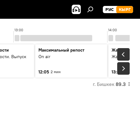
РУС
КЫРГ
13:00
14:00
ости
Максимальный репост
Жаңылыктар
ости. Выпуск
On air
Жаңылыктар.
12:05
13:01
2 мин
3 мин
г. Бишкек
89.3