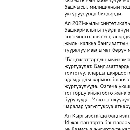
кызматынын коомчулук ме
башчысы, милициянын под
уктуруусунда билдирди.
Ал 2021-жылы синтетикалы
башкармалыгы түзүлгөнүн
көзөмөлгө алынып, аларды
жылы калкка баңгизаттын
тууралуу маалымат берүү 
“Баңгизаттардын мыйзамс
жүргүзүлөт. Баңгизаттард
токтотуу, аларды даярдоог
адамдарды кармоо боюнча
жүргүзүлүүдө. Өзгөчө уюш
топторду аныктоого жана 
бурулууда. Мектеп окуучу
чаралар үзгүлтүксүз өткөрү
Ал Кыргызстанда баңгиза
14 жаштан тарта башталар
мыйзамсыз жүгүртүүгө кар