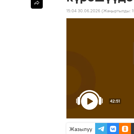
15:04 30.06.2026
(Жаңыртылды:
1
42:51
Жазылуу