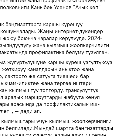
нен иштөө жана профилактика бөлүмүнүн
полковниги Каныбек Усенов “Ачык кеп”
к баңгизаттарга каршы күрөшүү
 кошумчалады. Жаңы интернет-дүкөндөр
 жоюу боюнча чаралар көрүлүүдө. 2024-
 зыяндуулугу жана кылмыш жоопкерчилиги
максатында профилактика бөлүмү түзүлгөн.
ыз жүгүртүлүшүнө каршы күрөш үзгүлтүксүз
ы жеткирүү каналдарын аныктоо жана
о, сактоого же сатууга тиешеси бар
 ыкчам-иликтөө жана тергөө иштери
кан кылмыштуу топторду, трансулуттук
эл аралык маршруттарды жабууга көңүл
лары арасында да профилактикалык иш-
лөт”, — деди ал.
т кылмыштары үчүн кылмыш жоопкерчилиги
ын белгиледи.Мындай шартта баңгизаттарды
шы күрөштү күчөтүү, алдын алуу иштерин