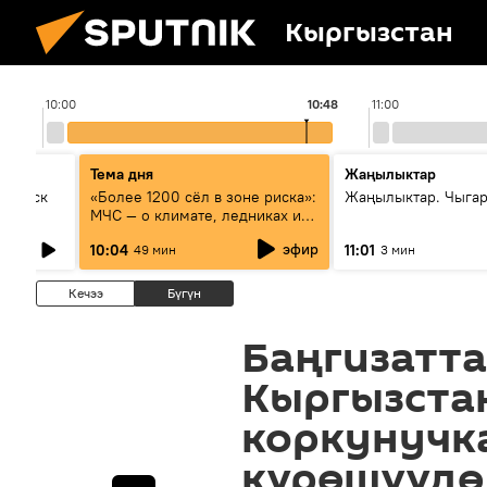
Кыргызстан
10:00
10:48
11:00
Тема дня
Жаңылыктар
Выпуск
«Более 1200 сёл в зоне риска»:
Жаңылыктар. Чыгар
МЧС — о климате, ледниках и
системе оповещения
эфир
10:04
11:01
49 мин
3 мин
населения
Кечээ
Бүгүн
Баңгизатта
Кыргызста
коркунучк
күрөшүүдө