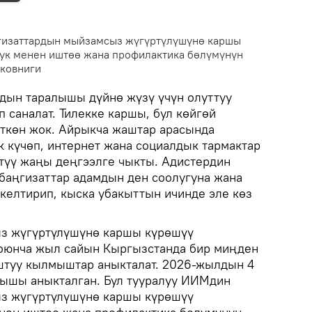
гизаттардын мыйзамсыз жүгүртүлүшүнө каршы
ук менен иштөө жана профилактика бөлүмүнүн
ковниги
дын таралышы дүйнө жүзү үчүн олуттуу
 саналат. Тилекке каршы, бул көйгөй
ткөн жок. Айрыкча жаштар арасында
к күчөп, интернет жана социалдык тармактар
түү жаңы деңгээлге чыкты. Адистердин
баңгизаттар адамдын ден соолугуна жана
 келтирип, кыска убакыттын ичинде эле көз
з жүгүртүлүшүнө каршы күрөшүү
юнча жыл сайын Кыргызстанда бир миңден
штуу кылмыштар аныкталат. 2026-жылдын 4
мышы аныкталган. Бул тууралуу ИИМдин
з жүгүртүлүшүнө каршы күрөшүү