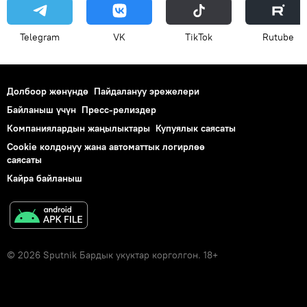
Telegram
VK
ТikТоk
Rutube
Долбоор жөнүндө
Пайдалануу эрежелери
Байланыш үчүн
Пресс-релиздер
Компаниялардын жаңылыктары
Купуялык саясаты
Cookie колдонуу жана автоматтык логирлөө
саясаты
Кайра байланыш
© 2026 Sputnik Бардык укуктар корголгон. 18+