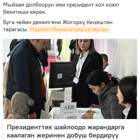
Мыйзам долбоорун эми президент кол коюп
бекитиши керек.
Буга чейин демилгени Жогорку Кеңештин
төрагасы
Марлен Маматалиев көтөргөн.
Президенттик шайлоодо жарандарга
каалаган жеринен добуш бердирүү