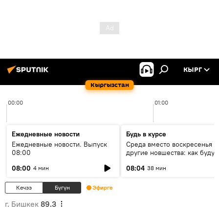
КЫРГ
Кыргызстан
00:00
01:00
Ежедневные новости
Будь в курсе
Ежедневные новости. Выпуск
Среда вместо воскресенья и
08:00
другие новшества: как будут
проходить выборы в КР?
08:00
08:04
4 мин
38 мин
Кечээ
Бүгүн
Эфирге
г. Бишкек
89.3