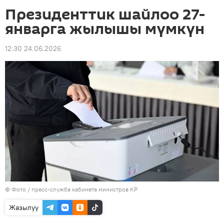
Президенттик шайлоо 27-
январга жылышы мүмкүн
12:30 24.06.2026
© Фото / пресс-служба кабинета министров КР
Жазылуу