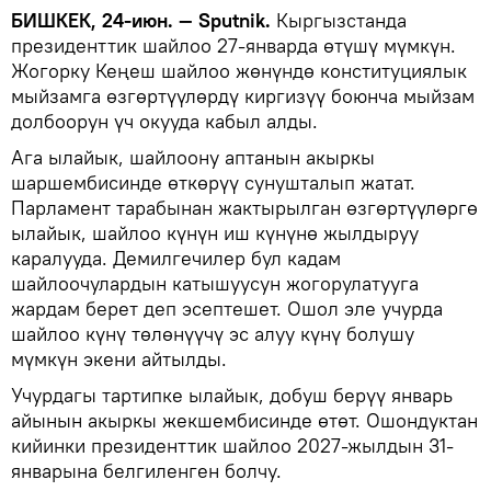
БИШКЕК, 24-июн. — Sputnik.
Кыргызстанда
президенттик шайлоо 27-январда өтүшү мүмкүн.
Жогорку Кеңеш шайлоо жөнүндө конституциялык
мыйзамга өзгөртүүлөрдү киргизүү боюнча мыйзам
долбоорун үч окууда кабыл алды.
Ага ылайык, шайлоону аптанын акыркы
шаршембисинде өткөрүү сунушталып жатат.
Парламент тарабынан жактырылган өзгөртүүлөргө
ылайык, шайлоо күнүн иш күнүнө жылдыруу
каралууда. Демилгечилер бул кадам
шайлоочулардын катышуусун жогорулатууга
жардам берет деп эсептешет. Ошол эле учурда
шайлоо күнү төлөнүүчү эс алуу күнү болушу
мүмкүн экени айтылды.
Учурдагы тартипке ылайык, добуш берүү январь
айынын акыркы жекшембисинде өтөт. Ошондуктан
кийинки президенттик шайлоо 2027-жылдын 31-
январына белгиленген болчу.