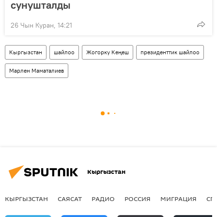
сунушталды
26 Чын Куран, 14:21
Кыргызстан
шайлоо
Жогорку Кеңеш
президенттик шайлоо
Марлен Маматалиев
Кыргызстан
КЫРГЫЗСТАН
САЯСАТ
РАДИО
РОССИЯ
МИГРАЦИЯ
СП