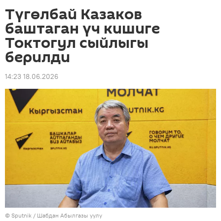
Түгөлбай Казаков
баштаган үч кишиге
Токтогул сыйлыгы
берилди
14:23 18.06.2026
©
Sputnik
/ Шабдан Абылгазы уулу