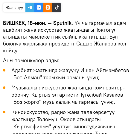
Жазылуу
БИШКЕК, 18-июн. — Sputnik.
Үч чыгармачыл адам
адабият жана искусство жаатындагы Токтогул
атындагы мамлекеттик сыйлыкка татыды. Бул
боюнча жарлыкка президент Садыр Жапаров кол
койду.
Аны төмөнкүлөр алды:
Адабият жаатында жазуучу Ишен Айтмамбетов
"Бет-Алман" тарыхый романы үчүн;
Музыкалык искусство жаатында композитор-
обончу, Кыргыз эл артисти Түгөлбай Казаков
"Боз жорго" музыкалык чыгармасы үчүн;.
Киноискусство, радио жана телекөрсөтүү
жаатында Төлөмүш Океев атындагы
"Кыргызфильм" улуттук киностудиясынын
сценаристи жана кинорежиссеру Тилек