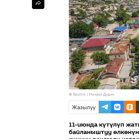
©
Sputnik
/ Михаил Дудин
Жазылуу
11-июнда күтүлүп жат
байланыштуу өлкөнүн