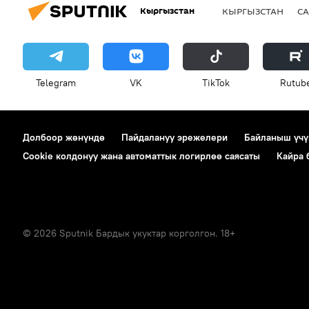
Кыргызстан
КЫРГЫЗСТАН
СА
Telegram
VK
ТikТоk
Rutub
Долбоор жөнүндө
Пайдалануу эрежелери
Байланыш үчү
Cookie колдонуу жана автоматтык логирлөө саясаты
Кайра
© 2026 Sputnik Бардык укуктар корголгон. 18+