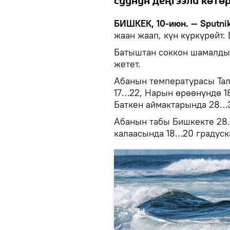
суунун деңгээли көтө
БИШКЕК, 10-июн. — Sputni
жаан жаап, күн күркүрөйт.
Батыштан соккон шамалды
жетет.
Абанын температурасы Та
17…22, Нарын өрөөнүндө 1
Баткен аймактарында 28…3
Абанын табы Бишкекте 28
калаасында 18…20 градуск