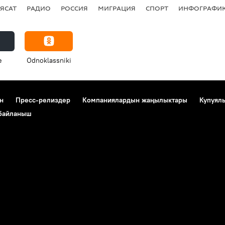
ЯСАТ
РАДИО
РОССИЯ
МИГРАЦИЯ
СПОРТ
ИНФОГРАФИ
e
Odnoklassniki
н
Пресс-релиздер
Компаниялардын жаңылыктары
Купуял
 байланыш