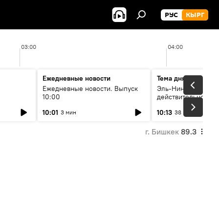
РУС
КЫРГ
03:00
04:00
Ежедневные новости
Тема дня
Ежедневные новости. Выпуск
Эль-Ниньо, жара и 
10:00
действительно вли
 өнүгүү
погоду в Кыргызст
10:01
10:13
3 мин
38 мин
г. Бишкек
89.3