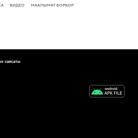
КА
ВИДЕО
МААЛЫМАТ БОРБОР
ык саясаты