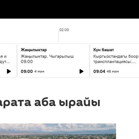
02:00
Жаңылыктар
Күн башат
я и
Жаңылыктар. Чыгарылыш
Кыргызстандагы боор
дут
09:00
трансплантациясы:
жетишкендиктер жана
09:00
09:04
4 мин
46 мин
келечеги
арата аба ырайы