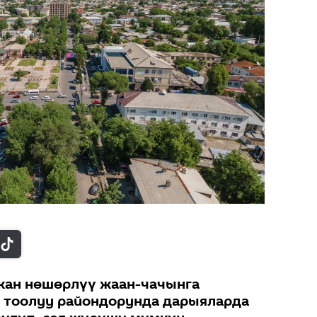
кан нөшөрлүү жаан-чачынга
 тоолуу райондорунда дарыяларда