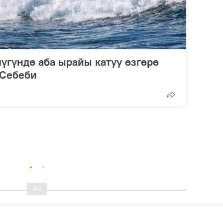
үгүндө аба ырайы катуу өзгөрө
 Себеби