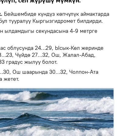
рүлүп, сел жүрүшү мүмкүн.
k.
Бейшембиде күндүз көпчүлүк аймактарда
 Бул тууралуу Кыргызгидромет билдирди.
н ылдамдыгы секундасына 4-9 метрге
лас облусунда 24…29, Ысык-Көл жеринде
8…23, Чүйдө 27…32, Ош, Жалал-Абад,
3 градус жылуу болот.
…30, Ош шаарында 30…32, Чолпон-Ата
а жетет.