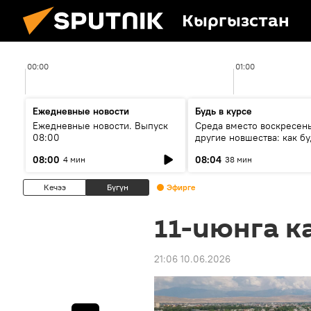
Кыргызстан
00:00
01:00
Ежедневные новости
Будь в курсе
Ежедневные новости. Выпуск
Среда вместо воскресень
08:00
другие новшества: как бу
проходить выборы в КР?
08:00
08:04
4 мин
38 мин
Кечээ
Бүгүн
Эфирге
11-июнга к
21:06 10.06.2026