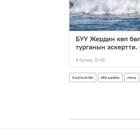
БУУ Жердин көп бөл
турганын эскертти.
9 Кулжа, 13:48
Кыргызстан
аба ырайы
июнь