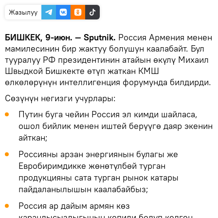
Жазылуу
БИШКЕК, 9-июн. — Sputnik.
Россия Армения менен
мамилесинин бир жактуу болушун каалабайт. Бул
тууралуу РФ президентинин атайын өкүлү Михаил
Швыдкой Бишкекте өтүп жаткан КМШ
өлкөлөрүнүн интеллигенция форумунда билдирди.
Сөзүнүн негизги учурлары:
Путин буга чейин Россия эл кимди шайласа,
ошол бийлик менен иштей берүүгө даяр экенин
айткан;
Россияны арзан энергиянын булагы же
Евробиримдикке жөнөтүлбөй турган
продукцияны сата турган рынок катары
пайдаланылышын каалабайбыз;
Россия ар дайым армян көз
карандысыздыгынын кепили болуп келген.