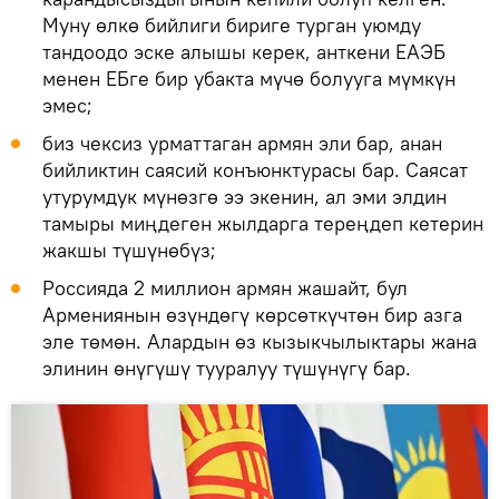
Муну өлкө бийлиги бириге турган уюмду
тандоодо эске алышы керек, анткени ЕАЭБ
менен ЕБге бир убакта мүчө болууга мүмкүн
эмес;
биз чексиз урматтаган армян эли бар, анан
бийликтин саясий конъюнктурасы бар. Саясат
утурумдук мүнөзгө ээ экенин, ал эми элдин
тамыры миңдеген жылдарга тереңдеп кетерин
жакшы түшүнөбүз;
Россияда 2 миллион армян жашайт, бул
Армениянын өзүндөгү көрсөткүчтөн бир азга
эле төмөн. Алардын өз кызыкчылыктары жана
элинин өнүгүшү тууралуу түшүнүгү бар.