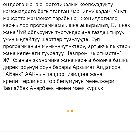
оңдоого жана энергетикалык коопсуздукту
камсыздоого багытталган маанилүү кадам. Ушул
максатта мамлекет тарабынан жеңилдетилген
каржылоо программасы ишке ашырылып, Бишкек
жана Чүй облусунун тургундарына газдаштыруу
үчүн ыңгайлуу шарттар түзүлүүдө. Бул
программанын мүмкүнчүлүктөрү, артыкчылыктары
жана келечеги тууралуу “Газпром Кыргызстан”
ЖЧКсынын экономика жана каржы боюнча башкы
директорунун орун басары Арзымат Алдаяров,
“АБанк” ААКнын талдоо, изилдөө жана
кредиттерди коштоо бөлүмүнүн менеджери
Таалайбек Анарбаев менен маек курдук.