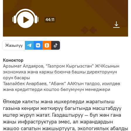
44:11
Жазылуу
Коноктор
Арзымат Алдаяров, “Газпром Кыргызстан” ЖЧКсынын
экономика жана каржы боюнча башкы директорунун
орун басары
Таалайбек Анарбаев, “АБанк” ААКтын талдоо, изилдөө
жана кредиттерди коштоо бөлүмүнүн менеджери
Өлкөдө калкты жана ишкерлерди жаратылыш
газына кеңири жеткирүү багытында масштабдуу
иштер жүрүп жатат. Газдаштыруу — бул жөн гана
жаңы инфраструктура эмес, ал жарандардын
жашоо сапатын жакшыртууга, экологиялык абалды