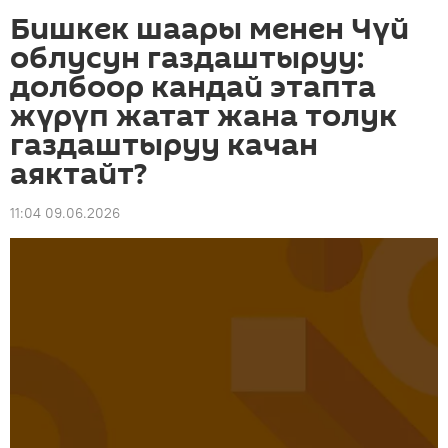
Бишкек шаары менен Чүй
облусун газдаштыруу:
долбоор кандай этапта
жүрүп жатат жана толук
газдаштыруу качан
аяктайт?
11:04 09.06.2026