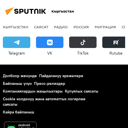
Кыргызстан
КЫРГЫЗСТАН
САЯСАТ
РАДИО
РОССИЯ
МИГРАЦИЯ
СП
Telegram
VK
ТikТоk
Rutube
Долбоор жөнүндө
Пайдалануу эрежелери
Байланыш үчүн
Пресс-релиздер
Компаниялардын жаңылыктары
Купуялык саясаты
Cookie колдонуу жана автоматтык логирлөө
саясаты
Кайра байланыш