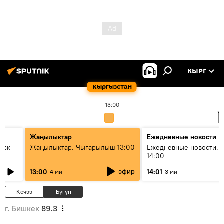
КЫРГ
Кыргызстан
13:00
1
Жаңылыктар
Ежедневные новости
уск
Жаңылыктар. Чыгарылыш 13:00
Ежедневные новости. 
14:00
эфир
13:00
14:01
4 мин
3 мин
Кечээ
Бүгүн
г. Бишкек
89.3