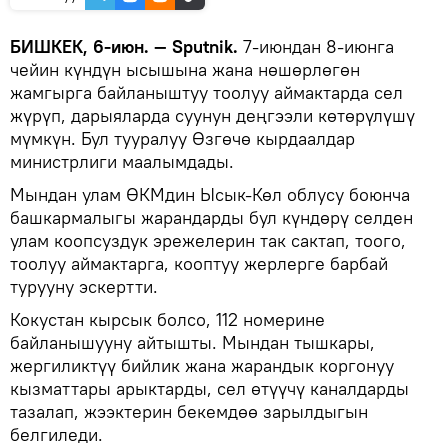
БИШКЕК, 6-июн. — Sputnik.
7-июндан 8-июнга
чейин күндүн ысышына жана нөшөрлөгөн
жамгырга байланыштуу тоолуу аймактарда сел
жүрүп, дарыяларда суунун деңгээли көтөрүлүшү
мүмкүн. Бул тууралуу Өзгөчө кырдаалдар
министрлиги маалымдады.
Мындан улам ӨКМдин Ысык-Көл облусу боюнча
башкармалыгы жарандарды бул күндөрү селден
улам коопсуздук эрежелерин так сактап, тоого,
тоолуу аймактарга, кооптуу жерлерге барбай
турууну эскертти.
Кокустан кырсык болсо, 112 номерине
байланышууну айтышты. Мындан тышкары,
жергиликтүү бийлик жана жарандык коргонуу
кызматтары арыктарды, сел өтүүчү каналдарды
тазалап, жээктерин бекемдөө зарылдыгын
белгиледи.