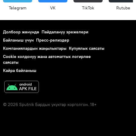
Telegram
VK
ТikТоk
Rutube
Долбоор жөнүндө
Пайдалануу эрежелери
Байланыш үчүн
Пресс-релиздер
Компаниялардын жаңылыктары
Купуялык саясаты
Cookie колдонуу жана автоматтык логирлөө
саясаты
Кайра байланыш
© 2026 Sputnik Бардык укуктар корголгон. 18+