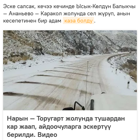
Эске салсак, кечээ кечинде Ысык-Көлдүн Балыкчы
— Ананьево — Каракол жолунда сел жүрүп, анын
кесепетинен бир адам
каза болду
.
Нарын — Торугарт жолунда тушардан
кар жаап, айдоочуларга эскертүү
берилди. Видео