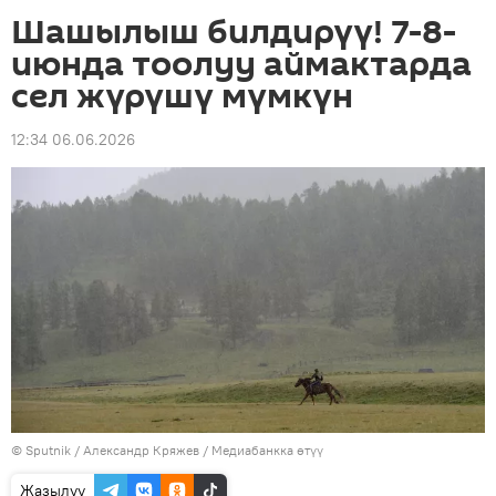
Шашылыш билдирүү! 7-8-
июнда тоолуу аймактарда
сел жүрүшү мүмкүн
12:34 06.06.2026
©
Sputnik
/ Александр Кряжев
/
Медиабанкка өтүү
Жазылуу