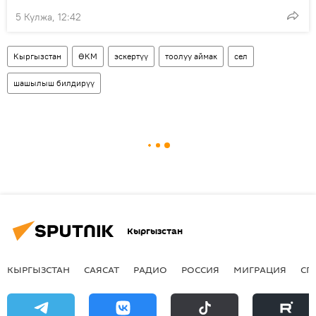
5 Кулжа, 12:42
Кыргызстан
ӨКМ
эскертүү
тоолуу аймак
сел
шашылыш билдирүү
Кыргызстан
КЫРГЫЗСТАН
САЯСАТ
РАДИО
РОССИЯ
МИГРАЦИЯ
СП